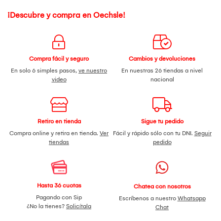
¡Descubre y compra en Oechsle!
Compra fácil y seguro
Cambios y devoluciones
En solo 6 simples pasos,
ve nuestro
En nuestras 26 tiendas a nivel
video
nacional
Retiro en tienda
Sigue tu pedido
Compra online y retira en tienda.
Ver
Fácil y rápido sólo con tu DNI.
Seguir
tiendas
pedido
Hasta 36 cuotas
Chatea con nosotros
Pagando con Sip
Escríbenos a nuestro
Whatsapp
¿No la tienes?
Solicítala
Chat