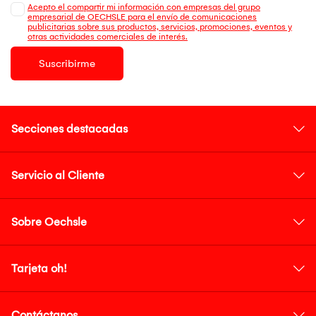
Acepto el compartir mi información con empresas del grupo
empresarial de OECHSLE para el envío de comunicaciones
publicitarias sobre sus productos, servicios, promociones, eventos y
otras actividades comerciales de interés.
Suscribirme
Secciones destacadas
Servicio al Cliente
Sobre Oechsle
Tarjeta oh!
Contáctanos