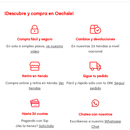
¡Descubre y compra en Oechsle!
Compra fácil y seguro
Cambios y devoluciones
En solo 6 simples pasos,
ve nuestro
En nuestras 26 tiendas a nivel
video
nacional
Retiro en tienda
Sigue tu pedido
Compra online y retira en tienda.
Ver
Fácil y rápido sólo con tu DNI.
Seguir
tiendas
pedido
Hasta 36 cuotas
Chatea con nosotros
Pagando con Sip
Escríbenos a nuestro
Whatsapp
¿No la tienes?
Solicítala
Chat