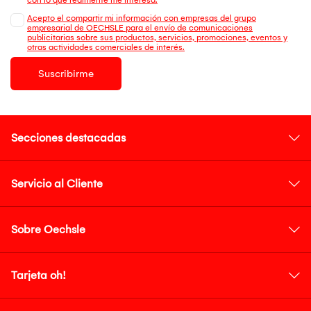
Acepto el compartir mi información con empresas del grupo
empresarial de OECHSLE para el envío de comunicaciones
publicitarias sobre sus productos, servicios, promociones, eventos y
otras actividades comerciales de interés.
Suscribirme
Secciones destacadas
Servicio al Cliente
Sobre Oechsle
Tarjeta oh!