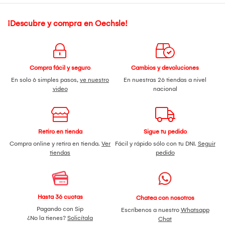
¡Descubre y compra en Oechsle!
Compra fácil y seguro
Cambios y devoluciones
En solo 6 simples pasos,
ve nuestro
En nuestras 26 tiendas a nivel
video
nacional
Retiro en tienda
Sigue tu pedido
Compra online y retira en tienda.
Ver
Fácil y rápido sólo con tu DNI.
Seguir
tiendas
pedido
Hasta 36 cuotas
Chatea con nosotros
Pagando con Sip
Escríbenos a nuestro
Whatsapp
¿No la tienes?
Solicítala
Chat