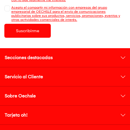
Acepto el compartir mi información con empresas del grupo
empresarial de OECHSLE para el envío de comunicaciones
publicitarias sobre sus productos, servicios, promociones, eventos y
otras actividades comerciales de interés.
Suscribirme
Secciones destacadas
Servicio al Cliente
Sobre Oechsle
Tarjeta oh!