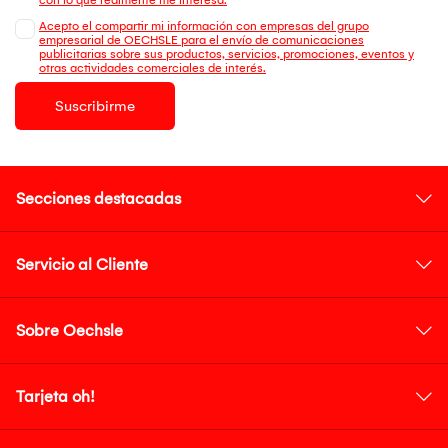
Acepto el compartir mi información con empresas del grupo
empresarial de OECHSLE para el envío de comunicaciones
publicitarias sobre sus productos, servicios, promociones, eventos y
otras actividades comerciales de interés.
Suscribirme
Secciones destacadas
Servicio al Cliente
Sobre Oechsle
Tarjeta oh!