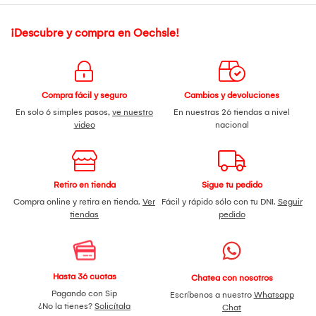
¡Descubre y compra en Oechsle!
Compra fácil y seguro
Cambios y devoluciones
En solo 6 simples pasos,
ve nuestro
En nuestras 26 tiendas a nivel
video
nacional
Retiro en tienda
Sigue tu pedido
Compra online y retira en tienda.
Ver
Fácil y rápido sólo con tu DNI.
Seguir
tiendas
pedido
Hasta 36 cuotas
Chatea con nosotros
Pagando con Sip
Escríbenos a nuestro
Whatsapp
¿No la tienes?
Solicítala
Chat