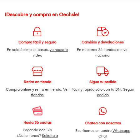
¡Descubre y compra en Oechsle!
Compra fácil y seguro
Cambios y devoluciones
En solo 6 simples pasos,
ve nuestro
En nuestras 26 tiendas a nivel
video
nacional
Retiro en tienda
Sigue tu pedido
Compra online y retira en tienda.
Ver
Fácil y rápido sólo con tu DNI.
Seguir
tiendas
pedido
Hasta 36 cuotas
Chatea con nosotros
Pagando con Sip
Escríbenos a nuestro
Whatsapp
¿No la tienes?
Solicítala
Chat