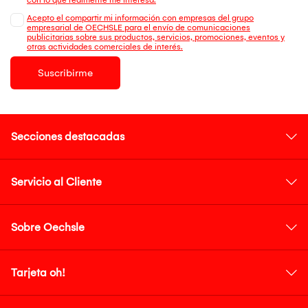
Acepto el compartir mi información con empresas del grupo
empresarial de OECHSLE para el envío de comunicaciones
publicitarias sobre sus productos, servicios, promociones, eventos y
otras actividades comerciales de interés.
Suscribirme
Secciones destacadas
Servicio al Cliente
Sobre Oechsle
Tarjeta oh!