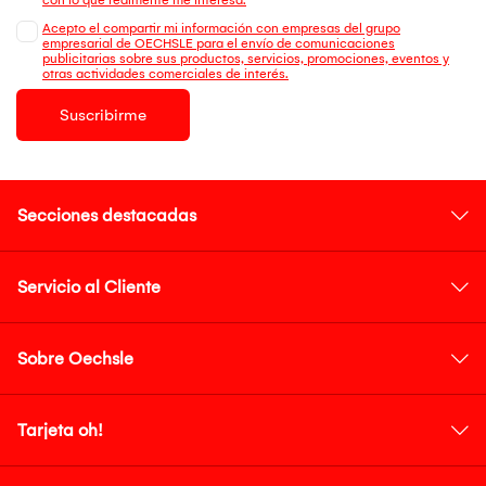
Acepto el compartir mi información con empresas del grupo
empresarial de OECHSLE para el envío de comunicaciones
publicitarias sobre sus productos, servicios, promociones, eventos y
otras actividades comerciales de interés.
Suscribirme
Secciones destacadas
Servicio al Cliente
Sobre Oechsle
Tarjeta oh!