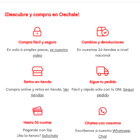
¡Descubre y compra en Oechsle!
Compra fácil y seguro
Cambios y devoluciones
En solo 6 simples pasos,
ve nuestro
En nuestras 26 tiendas a nivel
video
nacional
Retiro en tienda
Sigue tu pedido
Compra online y retira en tienda.
Ver
Fácil y rápido sólo con tu DNI.
Seguir
tiendas
pedido
Hasta 36 cuotas
Chatea con nosotros
Pagando con Sip
Escríbenos a nuestro
Whatsapp
¿No la tienes?
Solicítala
Chat