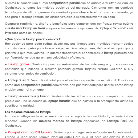
Si estás buscando una nueva
computadora portátil
que se adapte a tu ritmo de vida, en
Oechsle.pe tenemos las mejores opciones del mercado. Contamos con un catálogo
tecnológico de última generación diseñado para ofrecerte el máximo rendimiento, ya
sea para el trabajo remoto, las clases virtuales o el entretenimiento en casa.
Compara rendimiento, diseño y beneficios para comprar con confianza, revisa
cuánto
cuesta una laptop en Perú
y aprovecha nuestras opciones de
laptop a 12 cuotas sin
intereses
antes de decidir.
¿Qué tipos de laptop puedo comprar?
Hay opciones para cada rutina: desde equipos livianos para movilidad hasta modelos
con alto desempeño para tareas exigentes. Para elegir bien, define el uso principal y
prioriza lo que más valoras. En nuestra tienda virtual encontrarás la
laptop
perfecta con
configuraciones que garantizan velocidad y eficiencia.
-
Laptop gamer
: Diseñadas para los entusiastas de los videojuegos y creadores de
contenido que buscan la máxima potencia gráfica, tarjetas NVIDIA GeForce RTX y
sistemas avanzados de ventilación.
- Laptop 2 en 1
: Versatilidad total para el sector corporativo o estudiantil. Funcionan
como una
computadora portátil
convertible con pantalla táctil para usarse como laptop
o tablet según el momento.
- Laptop económica y buena
: Modelos ideales si buscas renovar tu equipo al mejor
precio con una selección de
laptops baratas
que se ajustan a tu presupuesto diario sin
sacrificar la calidad.
Las mejores marcas de laptops
La marca influye en la experiencia de uso, el soporte, la durabilidad y la variedad de
modelos. Conoce las
mejores marcas de laptops
disponibles en
Laptops Perú
de
Oechsle.pe:
-
Computadora portátil Lenovo
: Destaca por su ingeniería enfocada en la resistencia.
Ofrece la línea ligera Lenovo IdeaPad (Intel Core i3 o i5) para estudiantes, la serie