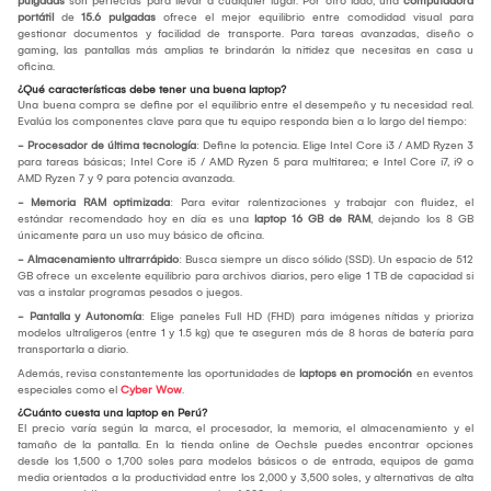
pulgadas
son perfectas para llevar a cualquier lugar. Por otro lado, una
computadora
portátil
de
15.6 pulgadas
ofrece el mejor equilibrio entre comodidad visual para
gestionar documentos y facilidad de transporte. Para tareas avanzadas, diseño o
gaming, las pantallas más amplias te brindarán la nitidez que necesitas en casa u
oficina.
¿Qué características debe tener una buena laptop?
Una buena compra se define por el equilibrio entre el desempeño y tu necesidad real.
Evalúa los componentes clave para que tu equipo responda bien a lo largo del tiempo:
- Procesador de última tecnología
: Define la potencia. Elige Intel Core i3 / AMD Ryzen 3
para tareas básicas; Intel Core i5 / AMD Ryzen 5 para multitarea; e Intel Core i7, i9 o
AMD Ryzen 7 y 9 para potencia avanzada.
- Memoria RAM optimizada
: Para evitar ralentizaciones y trabajar con fluidez, el
estándar recomendado hoy en día es una
laptop 16 GB de RAM
, dejando los 8 GB
únicamente para un uso muy básico de oficina.
- Almacenamiento ultrarrápido
: Busca siempre un disco sólido (SSD). Un espacio de 512
GB ofrece un excelente equilibrio para archivos diarios, pero elige 1 TB de capacidad si
vas a instalar programas pesados o juegos.
- Pantalla y Autonomía
: Elige paneles Full HD (FHD) para imágenes nítidas y prioriza
modelos ultraligeros (entre 1 y 1.5 kg) que te aseguren más de 8 horas de batería para
transportarla a diario.
Además, revisa constantemente las oportunidades de
laptops en promoción
en eventos
especiales como el
Cyber Wow
.
¿Cuánto cuesta una laptop en Perú?
El precio varía según la marca, el procesador, la memoria, el almacenamiento y el
tamaño de la pantalla. En la tienda online de Oechsle puedes encontrar opciones
desde los 1,500 o 1,700 soles para modelos básicos o de entrada, equipos de gama
media orientados a la productividad entre los 2,000 y 3,500 soles, y alternativas de alta