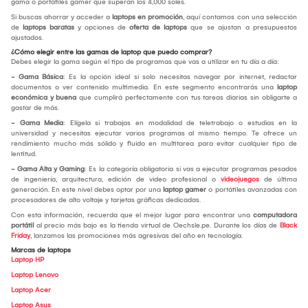
gama o portátiles gamer que superan los 4,000 soles.
Si buscas ahorrar y acceder a
laptops en promoción
, aquí contamos con una selección
de
laptops baratas
y opciones de
oferta de laptops
que se ajustan a presupuestos
ajustados.
¿Cómo elegir entre las gamas de laptop que puedo comprar?
Debes elegir la gama según el tipo de programas que vas a utilizar en tu día a día:
- Gama Básica
: Es la opción ideal si solo necesitas navegar por internet, redactar
documentos o ver contenido multimedia. En este segmento encontrarás una
laptop
económica y buena
que cumplirá perfectamente con tus tareas diarias sin obligarte a
gastar de más.
- Gama Media
: Elígela si trabajas en modalidad de teletrabajo o estudias en la
universidad y necesitas ejecutar varios programas al mismo tiempo. Te ofrece un
rendimiento mucho más sólido y fluido en multitarea para evitar cualquier tipo de
lentitud.
- Gama Alta y Gaming
: Es la categoría obligatoria si vas a ejecutar programas pesados
de ingeniería, arquitectura, edición de video profesional o
videojuegos
de última
generación. En este nivel debes optar por una
laptop gamer
o portátiles avanzadas con
procesadores de alto voltaje y tarjetas gráficas dedicadas.
Con esta información, recuerda que el mejor lugar para encontrar una
computadora
portátil
al precio más bajo es la tienda virtual de Oechsle.pe. Durante los días de
Black
Friday
, lanzamos las promociones más agresivas del año en tecnología.
Marcas de laptops
Laptop HP
Laptop Lenovo
Laptop Acer
Laptop Asus