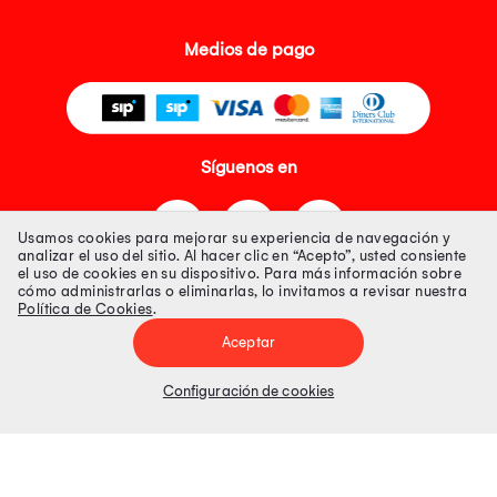
Medios de pago
Síguenos en
Usamos cookies para mejorar su experiencia de navegación y
analizar el uso del sitio. Al hacer clic en “Acepto”, usted consiente
el uso de cookies en su dispositivo. Para más información sobre
cómo administrarlas o eliminarlas, lo invitamos a revisar nuestra
Política de Cookies
.
Tienda 100% Segura
Aceptar
Tiendas Peruanas S.A. R.U.C. Nº 20493020618. Todos los derechos
reservados. Av. Aviación 2405 Piso 3, San Borja
Configuración de cookies
Precios disponibles solo en www.oechsle.pe. Precios online publicados
pueden incluir descuento adicional. Precios sujetos a variaciones sin
previo aviso. Productos sujetos a disponibilidad de stock
El Oficial de Protección de Datos Personales de Tiendas Peruanas S.A.
identificada con RUC No. 20493020618 es el señor Juan Diego Gavelan
Zegarra identificado con D.N.I. N° 45218133, cuyo correo corporativo de
contacto es
oficial.protecciondedatos@oechsle.pe