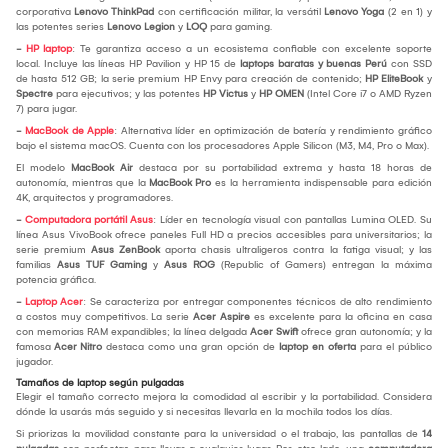
corporativa
Lenovo ThinkPad
con certificación militar, la versátil
Lenovo Yoga
(2 en 1) y
las potentes series
Lenovo Legion
y
LOQ
para gaming.
-
HP laptop
: Te garantiza acceso a un ecosistema confiable con excelente soporte
local. Incluye las líneas HP Pavilion y HP 15 de
laptops baratas y buenas Perú
con SSD
de hasta 512 GB; la serie premium HP Envy para creación de contenido;
HP EliteBook
y
Spectre
para ejecutivos; y las potentes
HP Victus
y
HP OMEN
(Intel Core i7 o AMD Ryzen
7) para jugar.
-
MacBook de Apple
: Alternativa líder en optimización de batería y rendimiento gráfico
bajo el sistema macOS. Cuenta con los procesadores Apple Silicon (M3, M4, Pro o Max).
El modelo
MacBook Air
destaca por su portabilidad extrema y hasta 18 horas de
autonomía, mientras que la
MacBook Pro
es la herramienta indispensable para edición
4K, arquitectos y programadores.
-
Computadora portátil Asus
: Líder en tecnología visual con pantallas Lumina OLED. Su
línea Asus VivoBook ofrece paneles Full HD a precios accesibles para universitarios; la
serie premium
Asus ZenBook
aporta chasis ultraligeros contra la fatiga visual; y las
familias
Asus TUF Gaming
y
Asus ROG
(Republic of Gamers) entregan la máxima
potencia gráfica.
-
Laptop Acer
: Se caracteriza por entregar componentes técnicos de alto rendimiento
a costos muy competitivos. La serie
Acer Aspire
es excelente para la oficina en casa
con memorias RAM expandibles; la línea delgada
Acer Swift
ofrece gran autonomía; y la
famosa
Acer Nitro
destaca como una gran opción de
laptop en oferta
para el público
jugador.
Tamaños de laptop según pulgadas
Elegir el tamaño correcto mejora la comodidad al escribir y la portabilidad. Considera
dónde la usarás más seguido y si necesitas llevarla en la mochila todos los días.
Si priorizas la movilidad constante para la universidad o el trabajo, las pantallas de
14