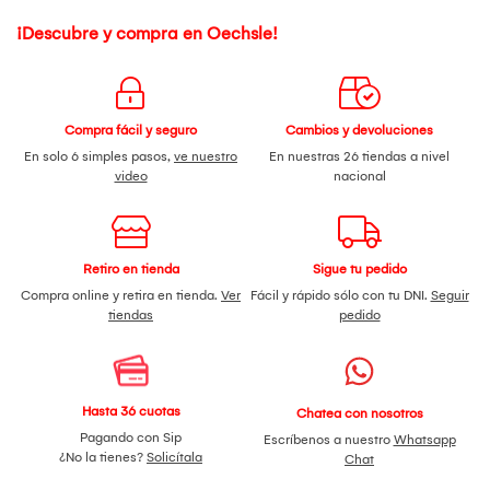
¡Descubre y compra en Oechsle!
Compra fácil y seguro
Cambios y devoluciones
En solo 6 simples pasos,
ve nuestro
En nuestras 26 tiendas a nivel
video
nacional
Retiro en tienda
Sigue tu pedido
Compra online y retira en tienda.
Ver
Fácil y rápido sólo con tu DNI.
Seguir
tiendas
pedido
Hasta 36 cuotas
Chatea con nosotros
Pagando con Sip
Escríbenos a nuestro
Whatsapp
¿No la tienes?
Solicítala
Chat