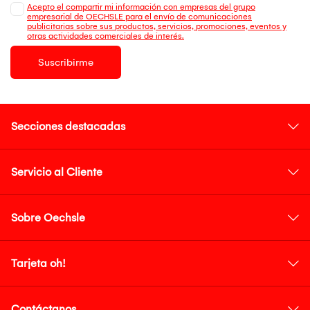
Acepto el compartir mi información con empresas del grupo
empresarial de OECHSLE para el envío de comunicaciones
publicitarias sobre sus productos, servicios, promociones, eventos y
otras actividades comerciales de interés.
Suscribirme
Secciones destacadas
Servicio al Cliente
Sobre Oechsle
Tarjeta oh!
Contáctanos