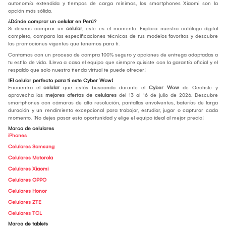
autonomía extendida y tiempos de carga mínimos, los smartphones Xiaomi son la
opción más sólida.
¿Dónde comprar un celular en Perú?
Si deseas comprar un
celular
, este es el momento. Explora nuestro catálogo digital
completo, compara las especificaciones técnicas de tus modelos favoritos y descubre
las promociones vigentes que tenemos para ti.
Contamos con un proceso de compra 100% seguro y opciones de entrega adaptadas a
tu estilo de vida. ¡Lleva a casa el equipo que siempre quisiste con la garantía oficial y el
respaldo que solo nuestra tienda virtual te puede ofrecer!
¡El celular perfecto para ti este Cyber Wow!
Encuentra el
celular
que estás buscando durante el
Cyber Wow
de Oechsle y
aprovecha las
mejores ofertas de celulares
del 13 al 16 de julio de 2026. Descubre
smartphones con cámaras de alta resolución, pantallas envolventes, baterías de larga
duración y un rendimiento excepcional para trabajar, estudiar, jugar o capturar cada
momento. ¡No dejes pasar esta oportunidad y elige el equipo ideal al mejor precio!
Marca de celulares
iPhones
Celulares Samsung
Celulares Motorola
Celulares Xiaomi
Celulares OPPO
Celulares Honor
Celulares ZTE
Celulares TCL
Marca de tablets