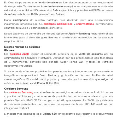
En Oechsle.pe somos una
tienda de celulares
líder donde encuentras tecnología móvil
de vanguardia. Te ofrecemos la
venta de celulares
equipados con procesadores de alta
velocidad, conectividad 5G, memorias RAM expandibles y pantallas AMOLED con tasas
de refresco de hasta 120Hz para máxima fluidez.
Cada
smartphone
de nuestro catálogo está diseñado para una sincronización
inalámbrica inmediata con tus
audífonos inalámbricos
y
smartwatches
, permitiéndote
controlar tu música y notificaciones al instante.
Desde opciones de gama alta de marcas top como
Apple
y
Samsung
hasta alternativas
funcionales para el día a día, garantizamos el rendimiento tecnológico que buscas con
respaldo oficial.
Mejores marcas de celulares
iPhones
Los
celulares Apple
lideran el segmento premium en la
venta de celulares
por su
optimización de hardware y software. Destacan por sus procesadores con tecnología
de 3 nanómetros, pantallas con paneles Super Retina XDR y tasas de refresco
adaptativas ProMotion.
Su sistema de cámaras profesionales permite capturar imágenes con procesamiento
fotográfico computacional Deep Fusion y grabación en formato ProRes de nivel
cinematográfico. El modelo más popular y buscado por los usuarios que exigen el
máximo rendimiento es el
iPhone 17 Pro Max
.
Celulares Samsung
Los
celulares Samsung
son el referente tecnológico en el ecosistema Android por su
capacidad multitarea y componentes de pantalla. La marca coreana destaca por sus
paneles Dynamic AMOLED 2X con picos de brillo que superan los 2600 nits y sistemas
de cámaras polivalentes con sensores principales de hasta 200 MP asistidos por
inteligencia artificial.
El modelo más aclamado es el
Galaxy S26
, un dispositivo que redefine la productividad