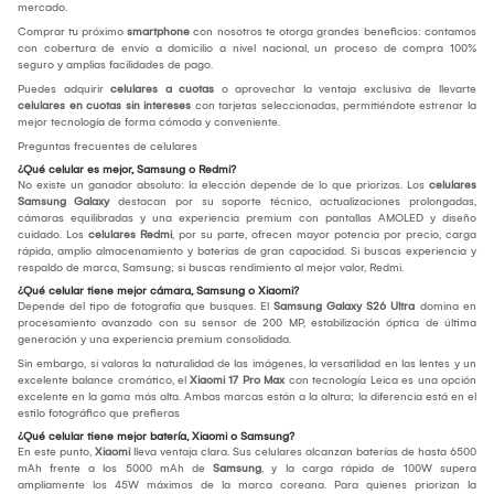
mercado.
Comprar tu próximo
smartphone
con nosotros te otorga grandes beneficios: contamos
con cobertura de envío a domicilio a nivel nacional, un proceso de compra 100%
seguro y amplias facilidades de pago.
Puedes adquirir
celulares a cuotas
o aprovechar la ventaja exclusiva de llevarte
celulares en cuotas sin intereses
con tarjetas seleccionadas, permitiéndote estrenar la
mejor tecnología de forma cómoda y conveniente.
Preguntas frecuentes de celulares
¿Qué celular es mejor, Samsung o Redmi?
No existe un ganador absoluto: la elección depende de lo que priorizas. Los
celulares
Samsung Galaxy
destacan por su soporte técnico, actualizaciones prolongadas,
cámaras equilibradas y una experiencia premium con pantallas AMOLED y diseño
cuidado. Los
celulares Redmi
, por su parte, ofrecen mayor potencia por precio, carga
rápida, amplio almacenamiento y baterías de gran capacidad. Si buscas experiencia y
respaldo de marca, Samsung; si buscas rendimiento al mejor valor, Redmi.
¿Qué celular tiene mejor cámara, Samsung o Xiaomi?
Depende del tipo de fotografía que busques. El
Samsung Galaxy S26 Ultra
domina en
procesamiento avanzado con su sensor de 200 MP, estabilización óptica de última
generación y una experiencia premium consolidada.
Sin embargo, si valoras la naturalidad de las imágenes, la versatilidad en las lentes y un
excelente balance cromático, el
Xiaomi 17 Pro Max
con tecnología Leica es una opción
excelente en la gama más alta. Ambas marcas están a la altura; la diferencia está en el
estilo fotográfico que prefieras
¿Qué celular tiene mejor batería, Xiaomi o Samsung?
En este punto,
Xiaomi
lleva ventaja clara. Sus celulares alcanzan baterías de hasta 6500
mAh frente a los 5000 mAh de
Samsung
, y la carga rápida de 100W supera
ampliamente los 45W máximos de la marca coreana. Para quienes priorizan la