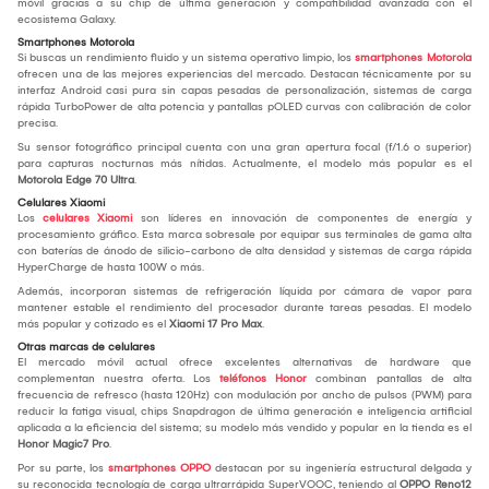
móvil gracias a su chip de última generación y compatibilidad avanzada con el
ecosistema Galaxy.
Smartphones Motorola
Si buscas un rendimiento fluido y un sistema operativo limpio, los
smartphones Motorola
ofrecen una de las mejores experiencias del mercado. Destacan técnicamente por su
interfaz Android casi pura sin capas pesadas de personalización, sistemas de carga
rápida TurboPower de alta potencia y pantallas pOLED curvas con calibración de color
precisa.
Su sensor fotográfico principal cuenta con una gran apertura focal (f/1.6 o superior)
para capturas nocturnas más nítidas. Actualmente, el modelo más popular es el
Motorola Edge 70 Ultra
.
Celulares Xiaomi
Los
celulares Xiaomi
son líderes en innovación de componentes de energía y
procesamiento gráfico. Esta marca sobresale por equipar sus terminales de gama alta
con baterías de ánodo de silicio-carbono de alta densidad y sistemas de carga rápida
HyperCharge de hasta 100W o más.
Además, incorporan sistemas de refrigeración líquida por cámara de vapor para
mantener estable el rendimiento del procesador durante tareas pesadas. El modelo
más popular y cotizado es el
Xiaomi 17 Pro Max
.
Otras marcas de celulares
El mercado móvil actual ofrece excelentes alternativas de hardware que
complementan nuestra oferta. Los
teléfonos Honor
combinan pantallas de alta
frecuencia de refresco (hasta 120Hz) con modulación por ancho de pulsos (PWM) para
reducir la fatiga visual, chips Snapdragon de última generación e inteligencia artificial
aplicada a la eficiencia del sistema; su modelo más vendido y popular en la tienda es el
Honor Magic7 Pro
.
Por su parte, los
smartphones OPPO
destacan por su ingeniería estructural delgada y
su reconocida tecnología de carga ultrarrápida SuperVOOC, teniendo al
OPPO Reno12