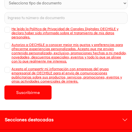
He leído la Política de Privacidad de Canales Digitales OECHSLE y
declaro haber sido informado sobre el tratamiento de mis datos
personales.
Autorizo a OECHSLE a conocer mejor mis gustos y preferencias para
ofrecerme experiencias personalizadas. Acepto que me envien
contenido personalizado, exclusivo, promociones hechas a mi medida,
novedades, descuentos especiales, eventos y todo lo que se alinee
con lo que realmente me interesa.
Acepto el compartir mi información con empresas del grupo
empresarial de OECHSLE para el envío de comunicaciones
publicitarias sobre sus productos, servicios, promociones, eventos y
otras actividades comerciales de interés.
Suscribirme
Secciones destacadas