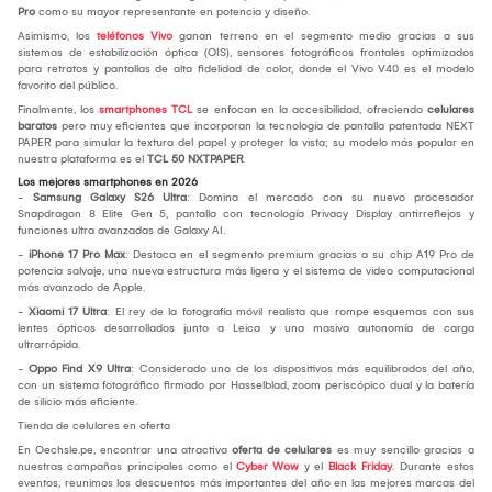
Pro
como su mayor representante en potencia y diseño.
Asimismo, los
teléfonos Vivo
ganan terreno en el segmento medio gracias a sus
sistemas de estabilización óptica (OIS), sensores fotográficos frontales optimizados
para retratos y pantallas de alta fidelidad de color, donde el Vivo V40 es el modelo
favorito del público.
Finalmente, los
smartphones TCL
se enfocan en la accesibilidad, ofreciendo
celulares
baratos
pero muy eficientes que incorporan la tecnología de pantalla patentada NEXT
PAPER para simular la textura del papel y proteger la vista; su modelo más popular en
nuestra plataforma es el
TCL 50 NXTPAPER
.
Los mejores smartphones en 2026
-
Samsung Galaxy S26 Ultra
: Domina el mercado con su nuevo procesador
Snapdragon 8 Elite Gen 5, pantalla con tecnología Privacy Display antirreflejos y
funciones ultra avanzadas de Galaxy AI.
-
iPhone 17 Pro Max
: Destaca en el segmento premium gracias a su chip A19 Pro de
potencia salvaje, una nueva estructura más ligera y el sistema de video computacional
más avanzado de Apple.
-
Xiaomi 17 Ultra
: El rey de la fotografía móvil realista que rompe esquemas con sus
lentes ópticos desarrollados junto a Leica y una masiva autonomía de carga
ultrarrápida.
-
Oppo Find X9 Ultra
: Considerado uno de los dispositivos más equilibrados del año,
con un sistema fotográfico firmado por Hasselblad, zoom periscópico dual y la batería
de silicio más eficiente.
Tienda de celulares en oferta
En Oechsle.pe, encontrar una atractiva
oferta de celulares
es muy sencillo gracias a
nuestras campañas principales como el
Cyber Wow
y el
Black Friday
. Durante estos
eventos, reunimos los descuentos más importantes del año en las mejores marcas del