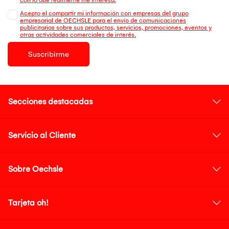
Acepto el compartir mi información con empresas del grupo
empresarial de OECHSLE para el envío de comunicaciones
publicitarias sobre sus productos, servicios, promociones, eventos y
otras actividades comerciales de interés.
Suscribirme
Secciones destacadas
Servicio al Cliente
Sobre Oechsle
Tarjeta oh!