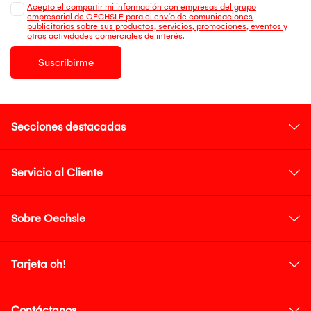
Acepto el compartir mi información con empresas del grupo
empresarial de OECHSLE para el envío de comunicaciones
publicitarias sobre sus productos, servicios, promociones, eventos y
otras actividades comerciales de interés.
Suscribirme
Secciones destacadas
Servicio al Cliente
Sobre Oechsle
Tarjeta oh!
Contáctanos