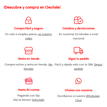
¡Descubre y compra en Oechsle!
Compra fácil y seguro
Cambios y devoluciones
En solo 6 simples pasos,
ve nuestro
En nuestras 26 tiendas a nivel
video
nacional
Retiro en tienda
Sigue tu pedido
Compra online y retira en tienda.
Ver
Fácil y rápido sólo con tu DNI.
Seguir
tiendas
pedido
Hasta 36 cuotas
Chatea con nosotros
Pagando con Sip
Escríbenos a nuestro
Whatsapp
¿No la tienes?
Solicítala
Chat