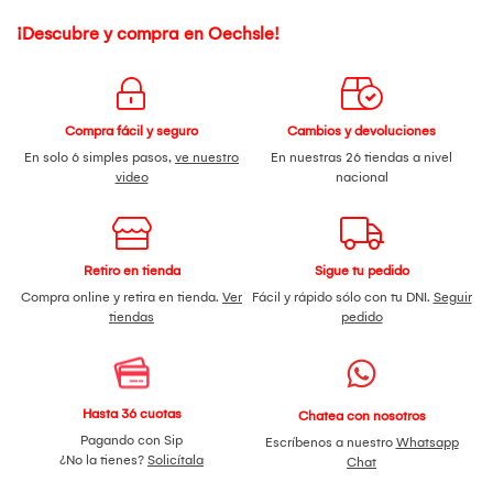
¡Descubre y compra en Oechsle!
Compra fácil y seguro
Cambios y devoluciones
En solo 6 simples pasos,
ve nuestro
En nuestras 26 tiendas a nivel
video
nacional
Retiro en tienda
Sigue tu pedido
Compra online y retira en tienda.
Ver
Fácil y rápido sólo con tu DNI.
Seguir
tiendas
pedido
Hasta 36 cuotas
Chatea con nosotros
Pagando con Sip
Escríbenos a nuestro
Whatsapp
¿No la tienes?
Solicítala
Chat