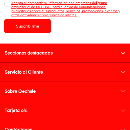
Acepto el compartir mi información con empresas del grupo
empresarial de OECHSLE para el envío de comunicaciones
publicitarias sobre sus productos, servicios, promociones, eventos y
otras actividades comerciales de interés.
Suscribirme
Secciones destacadas
Servicio al Cliente
Sobre Oechsle
Tarjeta oh!
Contáctanos