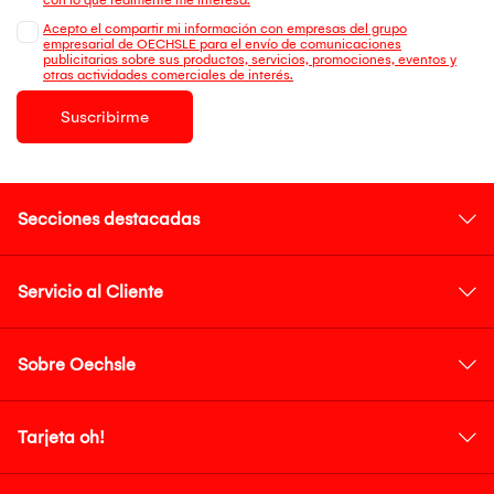
Acepto el compartir mi información con empresas del grupo
empresarial de OECHSLE para el envío de comunicaciones
publicitarias sobre sus productos, servicios, promociones, eventos y
otras actividades comerciales de interés.
Suscribirme
Secciones destacadas
Servicio al Cliente
Sobre Oechsle
Tarjeta oh!