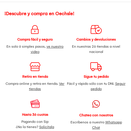
¡Descubre y compra en Oechsle!
Compra fácil y seguro
Cambios y devoluciones
En solo 6 simples pasos,
ve nuestro
En nuestras 26 tiendas a nivel
video
nacional
Retiro en tienda
Sigue tu pedido
Compra online y retira en tienda.
Ver
Fácil y rápido sólo con tu DNI.
Seguir
tiendas
pedido
Hasta 36 cuotas
Chatea con nosotros
Pagando con Sip
Escríbenos a nuestro
Whatsapp
¿No la tienes?
Solicítala
Chat