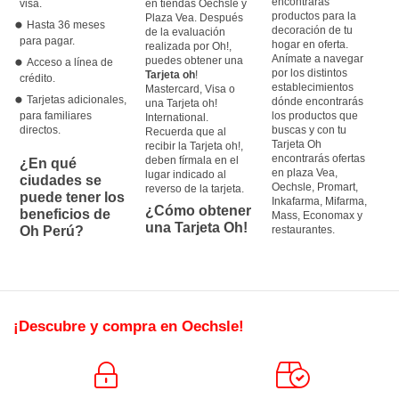
encontrarás
visa.
en tiendas Oechsle y
productos para la
Plaza Vea. Después
Hasta 36 meses
decoración de tu
de la evaluación
para pagar.
hogar en oferta.
realizada por Oh!,
Anímate a navegar
puedes obtener una
Acceso a línea de
por los distintos
Tarjeta oh
!
crédito.
establecimientos
Mastercard, Visa o
Tarjetas adicionales,
dónde encontrarás
una Tarjeta oh!
para familiares
los productos que
International.
directos.
buscas y con tu
Recuerda que al
Tarjeta Oh
recibir la Tarjeta oh!,
encontrarás ofertas
deben fírmala en el
¿En qué
en plaza Vea,
lugar indicado al
ciudades se
Oechsle, Promart,
reverso de la tarjeta.
puede tener los
Inkafarma, Mifarma,
¿Cómo obtener
beneficios de
Mass, Economax y
una Tarjeta Oh!
Oh Perú?
restaurantes.
¡Descubre y compra en Oechsle!