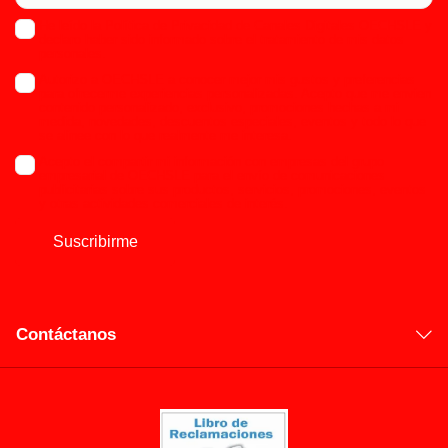
He leído la Política de Privacidad de Canales Digitales OECHSLE y
declaro haber sido informado sobre el tratamiento de mis datos
personales.
Autorizo a OECHSLE a conocer mejor mis gustos y preferencias
para ofrecerme experiencias personalizadas. Acepto que me envien
contenido personalizado, exclusivo, promociones hechas a mi
medida, novedades, descuentos especiales, eventos y todo lo que
se alinee con lo que realmente me interesa.
Acepto el compartir mi información con empresas del grupo
empresarial de OECHSLE para el envío de comunicaciones
publicitarias sobre sus productos, servicios, promociones, eventos
y otras actividades comerciales de interés.
Suscribirme
Contáctanos