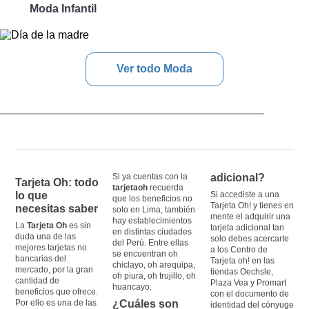
Moda Infantil
Ver todo Moda
Si ya cuentas con la
adicional?
Tarjeta Oh: todo
tarjetaoh
recuerda
lo que
Si accediste a una
que los beneficios no
Tarjeta Oh! y tienes en
necesitas saber
solo en Lima, también
mente el adquirir una
hay establecimientos
La
Tarjeta Oh
es sin
tarjeta adicional tan
en distintas ciudades
duda una de las
solo debes acercarte
del Perú. Entre ellas
mejores tarjetas no
a los Centro de
se encuentran oh
bancarias del
Tarjeta oh! en las
chiclayo, oh arequipa,
mercado, por la gran
tiendas Oechsle,
oh piura, oh trujillo, oh
cantidad de
Plaza Vea y Promart
huancayo.
beneficios que ofrece.
con el documento de
Por ello es una de las
¿Cuáles son
identidad del cónyuge