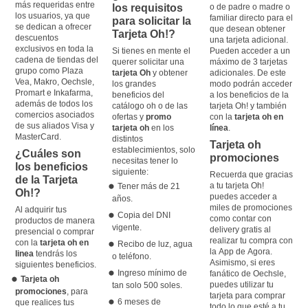
más requeridas entre
los requisitos
o de padre o madre o
los usuarios, ya que
familiar directo para el
para solicitar la
se dedican a ofrecer
que desean obtener
Tarjeta Oh!?
descuentos
una tarjeta adicional.
exclusivos en toda la
Si tienes en mente el
Pueden acceder a un
cadena de tiendas del
querer solicitar una
máximo de 3 tarjetas
grupo como Plaza
tarjeta Oh
y obtener
adicionales. De este
Vea, Makro, Oechsle,
los grandes
modo podrán acceder
Promart e Inkafarma,
beneficios del
a los beneficios de la
además de todos los
catálogo oh o de las
tarjeta Oh! y también
comercios asociados
ofertas y
promo
con la
tarjeta oh en
de sus aliados Visa y
tarjeta oh
en los
línea
.
MasterCard.
distintos
Tarjeta oh
establecimientos, solo
¿Cuáles son
promociones
necesitas tener lo
los beneficios
siguiente:
Recuerda que gracias
de la Tarjeta
a tu tarjeta Oh!
Tener más de 21
Oh!?
puedes acceder a
años.
miles de promociones
Al adquirir tus
Copia del DNI
como contar con
productos de manera
vigente.
delivery gratis al
presencial o comprar
realizar tu compra con
con la
tarjeta oh en
Recibo de luz, agua
la App de Agora.
linea
tendrás los
o teléfono.
Asimismo, si eres
siguientes beneficios.
Ingreso mínimo de
fanático de Oechsle,
Tarjeta oh
puedes utilizar tu
tan solo 500 soles.
promociones
, para
tarjeta para comprar
6 meses de
que realices tus
todo lo que esté a tu