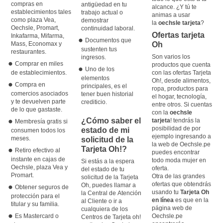
compras en
antigüedad en tu
alcance. ¿Y tú te
establecimientos tales
trabajo actual o
animas a usar
como plaza Vea,
demostrar
la
oechsle tarjeta
?
Oechsle, Promart,
continuidad laboral.
Ofertas tarjeta
Inkafarma, Mifarma,
Documentos que
Mass, Economax y
Oh
sustenten tus
restaurantes.
Son varios los
ingresos.
Comprar en miles
productos que cuenta
Uno de los
de establecimientos.
con las ofertas Tarjeta
elementos
Oh!, desde alimentos,
Compra en
principales, es el
ropa, productos para
comercios asociados
tener buen historial
el hogar, tecnología,
y te devuelven parte
crediticio.
entre otros. Si cuentas
de lo que gastaste.
con la
oechsle
¿Cómo saber el
tarjeta
! tendrás la
Membresía gratis si
posibilidad de por
estado de mi
consumen todos los
ejemplo ingresando a
meses.
solicitud de la
la web de Oechsle.pe
Tarjeta Oh!?
Retiro efectivo al
puedes encontrar
instante en cajas de
todo moda mujer en
Si estás a la espera
Oechsle, plaza Vea y
oferta.
del estado de tu
Promart.
Otra de las grandes
solicitud de la Tarjeta
ofertas que obtendrás
Oh, puedes llamar a
Obtener seguros de
usando tu
Tarjeta Oh
la Central de Atención
protección para el
en línea
es que en la
al Cliente o ir a
titular y su familia.
página web de
cualquiera de los
Es Mastercard o
Oechsle.pe
Centros de Tarjeta oh!