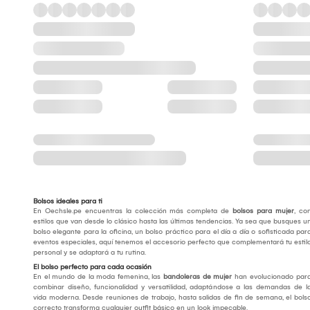
Bolsos ideales para ti
En Oechsle.pe encuentras la colección más completa de
bolsos para mujer
, co
estilos que van desde lo clásico hasta las últimas tendencias. Ya sea que busques u
bolso elegante para la oficina, un bolso práctico para el día a día o sofisticada par
eventos especiales, aquí tenemos el accesorio perfecto que complementará tu estil
personal y se adaptará a tu rutina.
El bolso perfecto para cada ocasión
En el mundo de la moda femenina, las
bandoleras de mujer
han evolucionado par
combinar diseño, funcionalidad y versatilidad, adaptándose a las demandas de l
vida moderna. Desde reuniones de trabajo, hasta salidas de fin de semana, el bols
correcto transforma cualquier outfit básico en un look impecable.