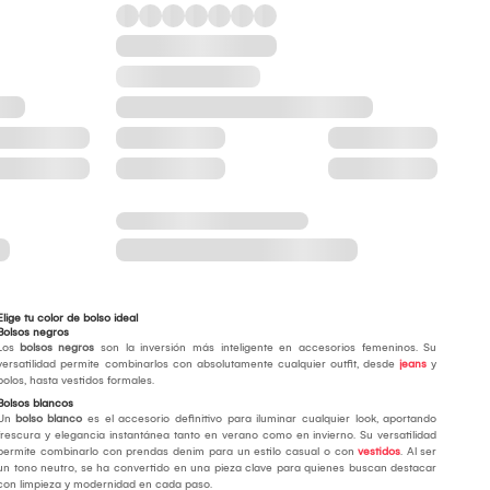
Elige tu color de bolso ideal
Bolsos negros
Los
bolsos negros
son la inversión más inteligente en accesorios femeninos. Su
versatilidad permite combinarlos con absolutamente cualquier outfit, desde
jeans
y
polos, hasta vestidos formales.
Bolsos blancos
Un
bolso blanco
es el accesorio definitivo para iluminar cualquier look, aportando
frescura y elegancia instantánea tanto en verano como en invierno. Su versatilidad
permite combinarlo con prendas denim para un estilo casual o con
vestidos
. Al ser
un tono neutro, se ha convertido en una pieza clave para quienes buscan destacar
con limpieza y modernidad en cada paso.