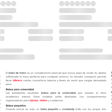
El
bolso de mano
es un complemento esencial que nunca pasa de moda. Su diseño
n
sofisticado la hace perfecta para cualquier entorno. Su tamaño compacto permite
n
llevar
billetera
, celular, cosméticos básicos y llaves sin sentir que cargas demasiado
a
peso.
o
Bolsos para universidad
Las estudiantes necesitan
bolsos para la universidad
que resistan el ritmo
académico intenso. Estos modelos están diseñados con compartimentos
a
organizadores para
laptops
,
tablets
y cuadernos.
a
Bolsos pequeños
o
Cuando menos es más, un
bolso pequeño
o
crossbody
brilla con luz propia. Son