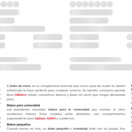
El
bolso de mano
es un complemento esencial que nunca pasa de moda. Su diseño
n
sofisticado la hace perfecta para cualquier entorno. Su tamaño compacto permite
n
llevar
billetera
, celular, cosméticos básicos y llaves sin sentir que cargas demasiado
a
peso.
o
Bolsos para universidad
Las estudiantes necesitan
bolsos para la universidad
que resistan el ritmo
académico intenso. Estos modelos están diseñados con compartimentos
a
organizadores para
laptops
,
tablets
y cuadernos.
a
Bolsos pequeños
o
Cuando menos es más, un
bolso pequeño
o
crossbody
brilla con luz propia. Son