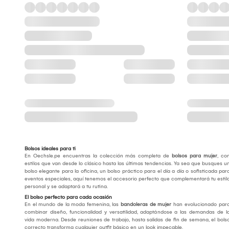
Bolsos ideales para ti
En Oechsle.pe encuentras la colección más completa de
bolsos para mujer
, co
estilos que van desde lo clásico hasta las últimas tendencias. Ya sea que busques u
bolso elegante para la oficina, un bolso práctico para el día a día o sofisticada par
eventos especiales, aquí tenemos el accesorio perfecto que complementará tu estil
personal y se adaptará a tu rutina.
El bolso perfecto para cada ocasión
En el mundo de la moda femenina, las
bandoleras de mujer
han evolucionado par
combinar diseño, funcionalidad y versatilidad, adaptándose a las demandas de l
vida moderna. Desde reuniones de trabajo, hasta salidas de fin de semana, el bols
correcto transforma cualquier outfit básico en un look impecable.