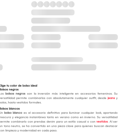
Elige tu color de bolso ideal
Bolsos negros
Los
bolsos negros
son la inversión más inteligente en accesorios femeninos. Su
versatilidad permite combinarlos con absolutamente cualquier outfit, desde
jeans
y
polos, hasta vestidos formales.
Bolsos blancos
Un
bolso blanco
es el accesorio definitivo para iluminar cualquier look, aportando
frescura y elegancia instantánea tanto en verano como en invierno. Su versatilidad
permite combinarlo con prendas denim para un estilo casual o con
vestidos
. Al ser
un tono neutro, se ha convertido en una pieza clave para quienes buscan destacar
con limpieza y modernidad en cada paso.