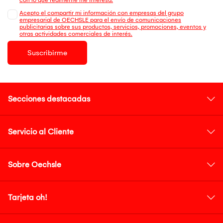
Acepto el compartir mi información con empresas del grupo
empresarial de OECHSLE para el envío de comunicaciones
publicitarias sobre sus productos, servicios, promociones, eventos y
otras actividades comerciales de interés.
Suscribirme
Secciones destacadas
Servicio al Cliente
Sobre Oechsle
Tarjeta oh!