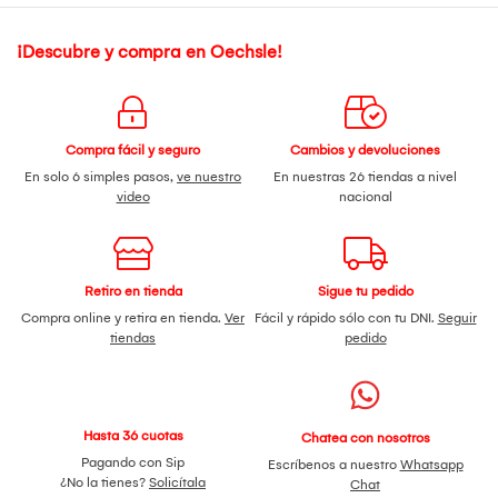
¡Descubre y compra en Oechsle!
Compra fácil y seguro
Cambios y devoluciones
En solo 6 simples pasos,
ve nuestro
En nuestras 26 tiendas a nivel
video
nacional
Retiro en tienda
Sigue tu pedido
Compra online y retira en tienda.
Ver
Fácil y rápido sólo con tu DNI.
Seguir
tiendas
pedido
Hasta 36 cuotas
Chatea con nosotros
Pagando con Sip
Escríbenos a nuestro
Whatsapp
¿No la tienes?
Solicítala
Chat