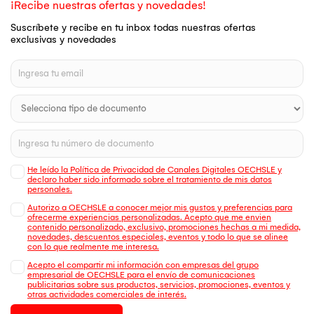
¡Recibe nuestras ofertas y novedades!
Suscríbete y recibe en tu inbox todas nuestras ofertas
exclusivas y novedades
He leído la Política de Privacidad de Canales Digitales OECHSLE y
declaro haber sido informado sobre el tratamiento de mis datos
personales.
Autorizo a OECHSLE a conocer mejor mis gustos y preferencias para
ofrecerme experiencias personalizadas. Acepto que me envien
contenido personalizado, exclusivo, promociones hechas a mi medida,
novedades, descuentos especiales, eventos y todo lo que se alinee
con lo que realmente me interesa.
Acepto el compartir mi información con empresas del grupo
empresarial de OECHSLE para el envío de comunicaciones
publicitarias sobre sus productos, servicios, promociones, eventos y
otras actividades comerciales de interés.