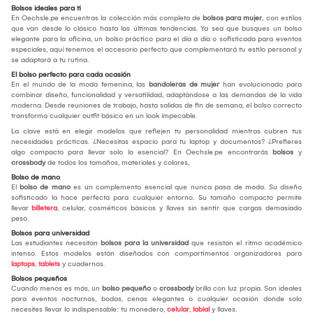
Bolsos ideales para ti
En Oechsle.pe encuentras la colección más completa de
bolsos para mujer
, con estilos
que van desde lo clásico hasta las últimas tendencias. Ya sea que busques un bolso
elegante para la oficina, un bolso práctico para el día a día o sofisticada para eventos
especiales, aquí tenemos el accesorio perfecto que complementará tu estilo personal y
se adaptará a tu rutina.
El bolso perfecto para cada ocasión
En el mundo de la moda femenina, las
bandoleras de mujer
han evolucionado para
combinar diseño, funcionalidad y versatilidad, adaptándose a las demandas de la vida
moderna. Desde reuniones de trabajo, hasta salidas de fin de semana, el bolso correcto
transforma cualquier outfit básico en un look impecable.
La clave está en elegir modelos que reflejen tu personalidad mientras cubren tus
necesidades prácticas. ¿Necesitas espacio para tu laptop y documentos? ¿Prefieres
algo compacto para llevar solo lo esencial? En Oechsle.pe encontrarás
bolsos
y
crossbody
de todos los tamaños, materiales y colores,
Bolso de mano
El
bolso de mano
es un complemento esencial que nunca pasa de moda. Su diseño
sofisticado la hace perfecta para cualquier entorno. Su tamaño compacto permite
llevar
billetera
, celular, cosméticos básicos y llaves sin sentir que cargas demasiado
peso.
Bolsos para universidad
Las estudiantes necesitan
bolsos para la universidad
que resistan el ritmo académico
intenso. Estos modelos están diseñados con compartimentos organizadores para
laptops
,
tablets
y cuadernos.
Bolsos pequeños
Cuando menos es más, un
bolso pequeño
o
crossbody
brilla con luz propia. Son ideales
para eventos nocturnos, bodas, cenas elegantes o cualquier ocasión donde solo
necesites llevar lo indispensable: tu monedero,
celular
,
labial
y llaves.