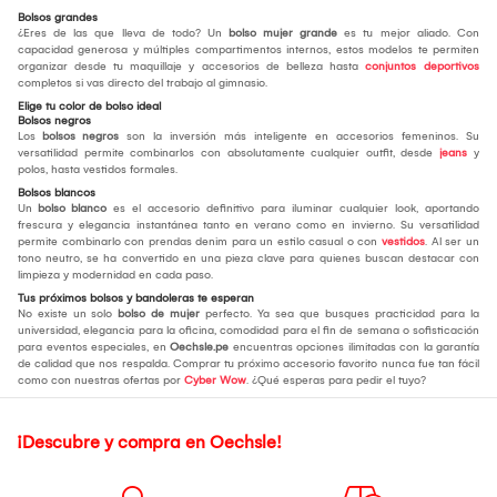
Bolsos grandes
¿Eres de las que lleva de todo? Un
bolso mujer grande
es tu mejor aliado. Con
capacidad generosa y múltiples compartimentos internos, estos modelos te permiten
organizar desde tu maquillaje y accesorios de belleza hasta
conjuntos deportivos
completos si vas directo del trabajo al gimnasio.
Elige tu color de bolso ideal
Bolsos negros
Los
bolsos negros
son la inversión más inteligente en accesorios femeninos. Su
versatilidad permite combinarlos con absolutamente cualquier outfit, desde
jeans
y
polos, hasta vestidos formales.
Bolsos blancos
Un
bolso blanco
es el accesorio definitivo para iluminar cualquier look, aportando
frescura y elegancia instantánea tanto en verano como en invierno. Su versatilidad
permite combinarlo con prendas denim para un estilo casual o con
vestidos
. Al ser un
tono neutro, se ha convertido en una pieza clave para quienes buscan destacar con
limpieza y modernidad en cada paso.
Tus próximos bolsos y bandoleras te esperan
No existe un solo
bolso de mujer
perfecto. Ya sea que busques practicidad para la
universidad, elegancia para la oficina, comodidad para el fin de semana o sofisticación
para eventos especiales, en
Oechsle.pe
encuentras opciones ilimitadas con la garantía
de calidad que nos respalda. Comprar tu próximo accesorio favorito nunca fue tan fácil
como con nuestras ofertas por
Cyber Wow
. ¿Qué esperas para pedir el tuyo?
¡Descubre y compra en Oechsle!