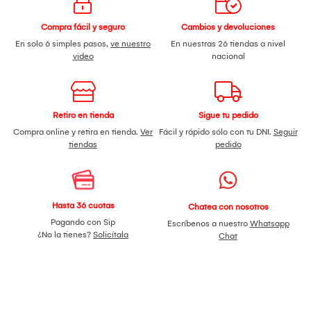
Compra fácil y seguro
Cambios y devoluciones
En solo 6 simples pasos,
ve nuestro
En nuestras 26 tiendas a nivel
video
nacional
Retiro en tienda
Sigue tu pedido
Compra online y retira en tienda.
Ver
Fácil y rápido sólo con tu DNI.
Seguir
tiendas
pedido
Hasta 36 cuotas
Chatea con nosotros
Pagando con Sip
Escríbenos a nuestro
Whatsapp
¿No la tienes?
Solicítala
Chat