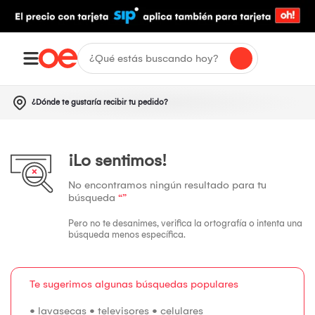
¿Dónde te gustaría recibir tu pedido?
¡Lo sentimos!
No encontramos ningún resultado para tu
búsqueda
“”
Pero no te desanimes, verifica la ortografía o intenta una
búsqueda menos específica.
Te sugerimos algunas búsquedas populares
•
lavasecas
•
televisores
•
celulares