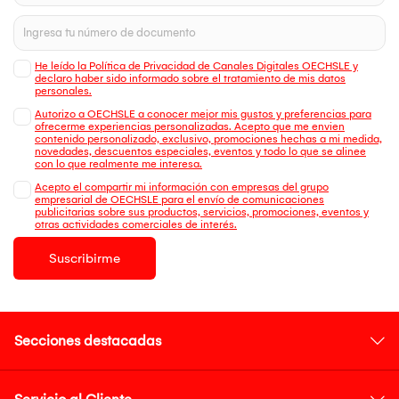
He leído la Política de Privacidad de Canales Digitales OECHSLE y
declaro haber sido informado sobre el tratamiento de mis datos
personales.
Autorizo a OECHSLE a conocer mejor mis gustos y preferencias para
ofrecerme experiencias personalizadas. Acepto que me envien
contenido personalizado, exclusivo, promociones hechas a mi medida,
novedades, descuentos especiales, eventos y todo lo que se alinee
con lo que realmente me interesa.
Acepto el compartir mi información con empresas del grupo
empresarial de OECHSLE para el envío de comunicaciones
publicitarias sobre sus productos, servicios, promociones, eventos y
otras actividades comerciales de interés.
Suscribirme
Secciones destacadas