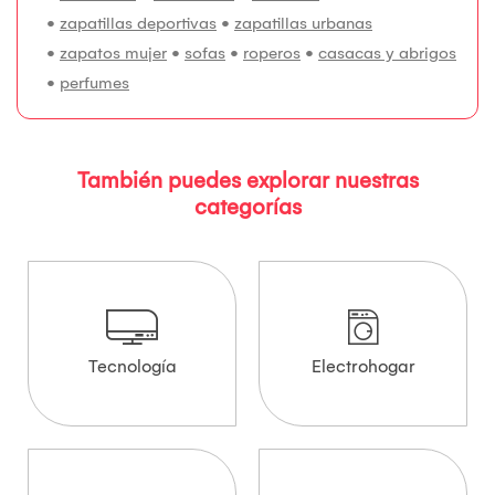
•
zapatillas deportivas
•
zapatillas urbanas
•
zapatos mujer
•
sofas
•
roperos
•
casacas y abrigos
•
perfumes
También puedes explorar nuestras
categorías
Tecnología
Electrohogar