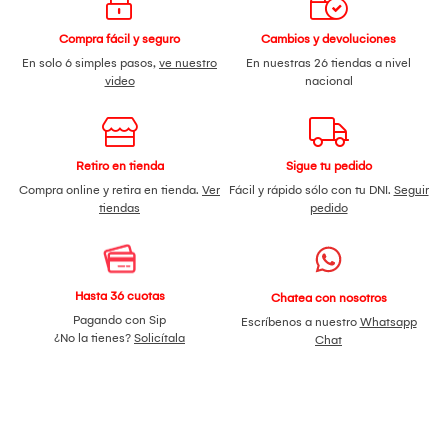
Compra fácil y seguro
Cambios y devoluciones
En solo 6 simples pasos,
ve nuestro
En nuestras 26 tiendas a nivel
video
nacional
Retiro en tienda
Sigue tu pedido
Compra online y retira en tienda.
Ver
Fácil y rápido sólo con tu DNI.
Seguir
tiendas
pedido
Hasta 36 cuotas
Chatea con nosotros
Pagando con Sip
Escríbenos a nuestro
Whatsapp
¿No la tienes?
Solicítala
Chat