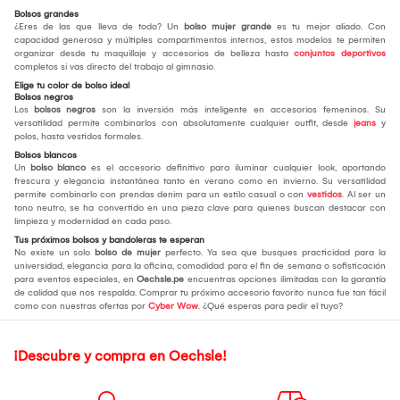
Bolsos grandes
¿Eres de las que lleva de todo? Un
bolso mujer grande
es tu mejor aliado. Con
capacidad generosa y múltiples compartimentos internos, estos modelos te permiten
organizar desde tu maquillaje y accesorios de belleza hasta
conjuntos deportivos
completos si vas directo del trabajo al gimnasio.
Elige tu color de bolso ideal
Bolsos negros
Los
bolsos negros
son la inversión más inteligente en accesorios femeninos. Su
versatilidad permite combinarlos con absolutamente cualquier outfit, desde
jeans
y
polos, hasta vestidos formales.
Bolsos blancos
Un
bolso blanco
es el accesorio definitivo para iluminar cualquier look, aportando
frescura y elegancia instantánea tanto en verano como en invierno. Su versatilidad
permite combinarlo con prendas denim para un estilo casual o con
vestidos
. Al ser un
tono neutro, se ha convertido en una pieza clave para quienes buscan destacar con
limpieza y modernidad en cada paso.
Tus próximos bolsos y bandoleras te esperan
No existe un solo
bolso de mujer
perfecto. Ya sea que busques practicidad para la
universidad, elegancia para la oficina, comodidad para el fin de semana o sofisticación
para eventos especiales, en
Oechsle.pe
encuentras opciones ilimitadas con la garantía
de calidad que nos respalda. Comprar tu próximo accesorio favorito nunca fue tan fácil
como con nuestras ofertas por
Cyber Wow
. ¿Qué esperas para pedir el tuyo?
¡Descubre y compra en Oechsle!