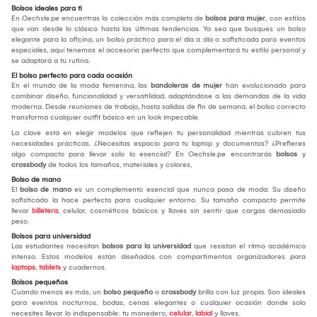
Bolsos ideales para ti
En Oechsle.pe encuentras la colección más completa de
bolsos para mujer
, con estilos
que van desde lo clásico hasta las últimas tendencias. Ya sea que busques un bolso
elegante para la oficina, un bolso práctico para el día a día o sofisticada para eventos
especiales, aquí tenemos el accesorio perfecto que complementará tu estilo personal y
se adaptará a tu rutina.
El bolso perfecto para cada ocasión
En el mundo de la moda femenina, las
bandoleras de mujer
han evolucionado para
combinar diseño, funcionalidad y versatilidad, adaptándose a las demandas de la vida
moderna. Desde reuniones de trabajo, hasta salidas de fin de semana, el bolso correcto
transforma cualquier outfit básico en un look impecable.
La clave está en elegir modelos que reflejen tu personalidad mientras cubren tus
necesidades prácticas. ¿Necesitas espacio para tu laptop y documentos? ¿Prefieres
algo compacto para llevar solo lo esencial? En Oechsle.pe encontrarás
bolsos
y
crossbody
de todos los tamaños, materiales y colores,
Bolso de mano
El
bolso de mano
es un complemento esencial que nunca pasa de moda. Su diseño
sofisticado la hace perfecta para cualquier entorno. Su tamaño compacto permite
llevar
billetera
, celular, cosméticos básicos y llaves sin sentir que cargas demasiado
peso.
Bolsos para universidad
Las estudiantes necesitan
bolsos para la universidad
que resistan el ritmo académico
intenso. Estos modelos están diseñados con compartimentos organizadores para
laptops
,
tablets
y cuadernos.
Bolsos pequeños
Cuando menos es más, un
bolso pequeño
o
crossbody
brilla con luz propia. Son ideales
para eventos nocturnos, bodas, cenas elegantes o cualquier ocasión donde solo
necesites llevar lo indispensable: tu monedero,
celular
,
labial
y llaves.