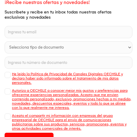
¡Recibe nuestras ofertas y novedades!
Suscríbete y recibe en tu inbox todas nuestras ofertas
exclusivas y novedades
He leído la Política de Privacidad de Canales Digitales OECHSLE y
declaro haber sido informado sobre el tratamiento de mis datos
personales.
Autorizo a OECHSLE a conocer mejor mis gustos y preferencias para
ofrecerme experiencias personalizadas. Acepto que me envien
contenido personalizado, exclusivo, promociones hechas a mi medida,
novedades, descuentos especiales, eventos y todo lo que se alinee
con lo que realmente me interesa.
Acepto el compartir mi información con empresas del grupo
empresarial de OECHSLE para el envío de comunicaciones
publicitarias sobre sus productos, servicios, promociones, eventos y
otras actividades comerciales de interés.