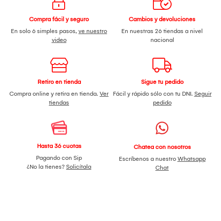
Compra fácil y seguro
Cambios y devoluciones
En solo 6 simples pasos,
ve nuestro
En nuestras 26 tiendas a nivel
video
nacional
Retiro en tienda
Sigue tu pedido
Compra online y retira en tienda.
Ver
Fácil y rápido sólo con tu DNI.
Seguir
tiendas
pedido
Hasta 36 cuotas
Chatea con nosotros
Pagando con Sip
Escríbenos a nuestro
Whatsapp
¿No la tienes?
Solicítala
Chat