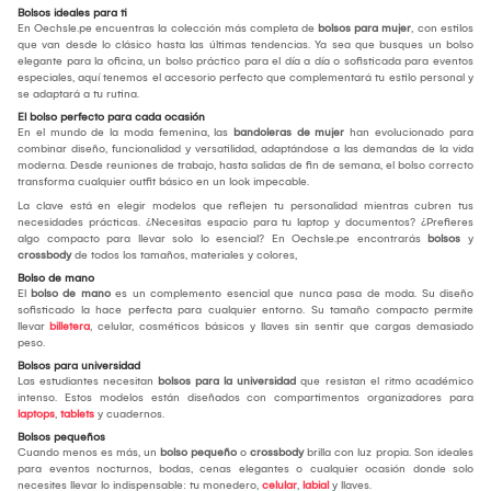
Bolsos ideales para ti
En Oechsle.pe encuentras la colección más completa de
bolsos para mujer
, con estilos
que van desde lo clásico hasta las últimas tendencias. Ya sea que busques un bolso
elegante para la oficina, un bolso práctico para el día a día o sofisticada para eventos
especiales, aquí tenemos el accesorio perfecto que complementará tu estilo personal y
se adaptará a tu rutina.
El bolso perfecto para cada ocasión
En el mundo de la moda femenina, las
bandoleras de mujer
han evolucionado para
combinar diseño, funcionalidad y versatilidad, adaptándose a las demandas de la vida
moderna. Desde reuniones de trabajo, hasta salidas de fin de semana, el bolso correcto
transforma cualquier outfit básico en un look impecable.
La clave está en elegir modelos que reflejen tu personalidad mientras cubren tus
necesidades prácticas. ¿Necesitas espacio para tu laptop y documentos? ¿Prefieres
algo compacto para llevar solo lo esencial? En Oechsle.pe encontrarás
bolsos
y
crossbody
de todos los tamaños, materiales y colores,
Bolso de mano
El
bolso de mano
es un complemento esencial que nunca pasa de moda. Su diseño
sofisticado la hace perfecta para cualquier entorno. Su tamaño compacto permite
llevar
billetera
, celular, cosméticos básicos y llaves sin sentir que cargas demasiado
peso.
Bolsos para universidad
Las estudiantes necesitan
bolsos para la universidad
que resistan el ritmo académico
intenso. Estos modelos están diseñados con compartimentos organizadores para
laptops
,
tablets
y cuadernos.
Bolsos pequeños
Cuando menos es más, un
bolso pequeño
o
crossbody
brilla con luz propia. Son ideales
para eventos nocturnos, bodas, cenas elegantes o cualquier ocasión donde solo
necesites llevar lo indispensable: tu monedero,
celular
,
labial
y llaves.