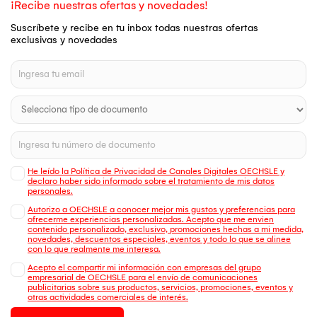
¡Recibe nuestras ofertas y novedades!
Suscríbete y recibe en tu inbox todas nuestras ofertas
exclusivas y novedades
He leído la Política de Privacidad de Canales Digitales OECHSLE y
declaro haber sido informado sobre el tratamiento de mis datos
personales.
Autorizo a OECHSLE a conocer mejor mis gustos y preferencias para
ofrecerme experiencias personalizadas. Acepto que me envien
contenido personalizado, exclusivo, promociones hechas a mi medida,
novedades, descuentos especiales, eventos y todo lo que se alinee
con lo que realmente me interesa.
Acepto el compartir mi información con empresas del grupo
empresarial de OECHSLE para el envío de comunicaciones
publicitarias sobre sus productos, servicios, promociones, eventos y
otras actividades comerciales de interés.