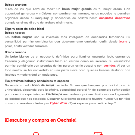
Bolsos grandes
¿Eres de las que lleva de todo? Un
bolso mujer grande
es tu mejor aliado. Con
capacidad generosa y múltiples compartimentos internos, estos modelos te permiten
organizar desde tu maquillaje y accesorios de belleza hasta
conjuntos deportivos
completos si vas directo del trabajo al gimnasio.
Elige tu color de bolso ideal
Bolsos negros
Los
bolsos negros
son la inversión más inteligente en accesorios femeninos. Su
versatilidad permite combinarlos con absolutamente cualquier outfit, desde
jeans
y
polos, hasta vestidos formales.
Bolsos blancos
Un
bolso blanco
es el accesorio definitivo para iluminar cualquier look, aportando
frescura y elegancia instantánea tanto en verano como en invierno. Su versatilidad
permite combinarlo con prendas denim para un estilo casual o con
vestidos
. Al ser un
tono neutro, se ha convertido en una pieza clave para quienes buscan destacar con
limpieza y modernidad en cada paso.
Tus próximos bolsos y bandoleras te esperan
No existe un solo
bolso de mujer
perfecto. Ya sea que busques practicidad para la
universidad, elegancia para la oficina, comodidad para el fin de semana o sofisticación
para eventos especiales, en
Oechsle.pe
encuentras opciones ilimitadas con la garantía
de calidad que nos respalda. Comprar tu próximo accesorio favorito nunca fue tan fácil
como con nuestras ofertas por
Cyber Wow
. ¿Qué esperas para pedir el tuyo?
¡Descubre y compra en Oechsle!