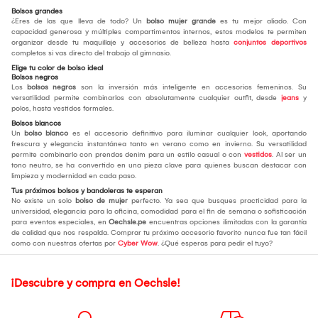
Bolsos grandes
¿Eres de las que lleva de todo? Un
bolso mujer grande
es tu mejor aliado. Con
capacidad generosa y múltiples compartimentos internos, estos modelos te permiten
organizar desde tu maquillaje y accesorios de belleza hasta
conjuntos deportivos
completos si vas directo del trabajo al gimnasio.
Elige tu color de bolso ideal
Bolsos negros
Los
bolsos negros
son la inversión más inteligente en accesorios femeninos. Su
versatilidad permite combinarlos con absolutamente cualquier outfit, desde
jeans
y
polos, hasta vestidos formales.
Bolsos blancos
Un
bolso blanco
es el accesorio definitivo para iluminar cualquier look, aportando
frescura y elegancia instantánea tanto en verano como en invierno. Su versatilidad
permite combinarlo con prendas denim para un estilo casual o con
vestidos
. Al ser un
tono neutro, se ha convertido en una pieza clave para quienes buscan destacar con
limpieza y modernidad en cada paso.
Tus próximos bolsos y bandoleras te esperan
No existe un solo
bolso de mujer
perfecto. Ya sea que busques practicidad para la
universidad, elegancia para la oficina, comodidad para el fin de semana o sofisticación
para eventos especiales, en
Oechsle.pe
encuentras opciones ilimitadas con la garantía
de calidad que nos respalda. Comprar tu próximo accesorio favorito nunca fue tan fácil
como con nuestras ofertas por
Cyber Wow
. ¿Qué esperas para pedir el tuyo?
¡Descubre y compra en Oechsle!