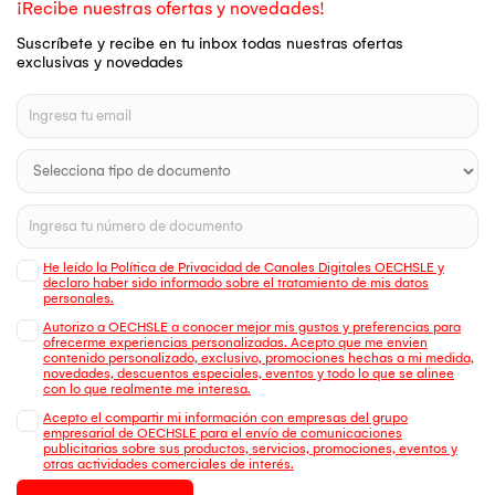
¡Recibe nuestras ofertas y novedades!
Suscríbete y recibe en tu inbox todas nuestras ofertas
exclusivas y novedades
He leído la Política de Privacidad de Canales Digitales OECHSLE y
declaro haber sido informado sobre el tratamiento de mis datos
personales.
Autorizo a OECHSLE a conocer mejor mis gustos y preferencias para
ofrecerme experiencias personalizadas. Acepto que me envien
contenido personalizado, exclusivo, promociones hechas a mi medida,
novedades, descuentos especiales, eventos y todo lo que se alinee
con lo que realmente me interesa.
Acepto el compartir mi información con empresas del grupo
empresarial de OECHSLE para el envío de comunicaciones
publicitarias sobre sus productos, servicios, promociones, eventos y
otras actividades comerciales de interés.