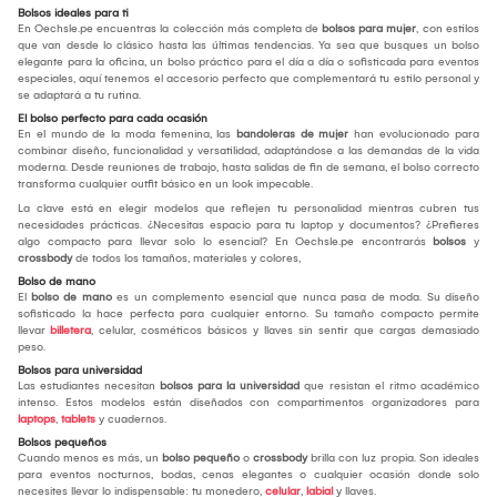
Bolsos ideales para ti
En Oechsle.pe encuentras la colección más completa de
bolsos para mujer
, con estilos
que van desde lo clásico hasta las últimas tendencias. Ya sea que busques un bolso
elegante para la oficina, un bolso práctico para el día a día o sofisticada para eventos
especiales, aquí tenemos el accesorio perfecto que complementará tu estilo personal y
se adaptará a tu rutina.
El bolso perfecto para cada ocasión
En el mundo de la moda femenina, las
bandoleras de mujer
han evolucionado para
combinar diseño, funcionalidad y versatilidad, adaptándose a las demandas de la vida
moderna. Desde reuniones de trabajo, hasta salidas de fin de semana, el bolso correcto
transforma cualquier outfit básico en un look impecable.
La clave está en elegir modelos que reflejen tu personalidad mientras cubren tus
necesidades prácticas. ¿Necesitas espacio para tu laptop y documentos? ¿Prefieres
algo compacto para llevar solo lo esencial? En Oechsle.pe encontrarás
bolsos
y
crossbody
de todos los tamaños, materiales y colores,
Bolso de mano
El
bolso de mano
es un complemento esencial que nunca pasa de moda. Su diseño
sofisticado la hace perfecta para cualquier entorno. Su tamaño compacto permite
llevar
billetera
, celular, cosméticos básicos y llaves sin sentir que cargas demasiado
peso.
Bolsos para universidad
Las estudiantes necesitan
bolsos para la universidad
que resistan el ritmo académico
intenso. Estos modelos están diseñados con compartimentos organizadores para
laptops
,
tablets
y cuadernos.
Bolsos pequeños
Cuando menos es más, un
bolso pequeño
o
crossbody
brilla con luz propia. Son ideales
para eventos nocturnos, bodas, cenas elegantes o cualquier ocasión donde solo
necesites llevar lo indispensable: tu monedero,
celular
,
labial
y llaves.