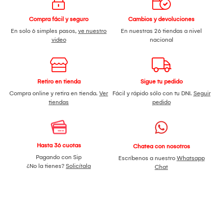
Compra fácil y seguro
Cambios y devoluciones
En solo 6 simples pasos,
ve nuestro
En nuestras 26 tiendas a nivel
video
nacional
Retiro en tienda
Sigue tu pedido
Compra online y retira en tienda.
Ver
Fácil y rápido sólo con tu DNI.
Seguir
tiendas
pedido
Hasta 36 cuotas
Chatea con nosotros
Pagando con Sip
Escríbenos a nuestro
Whatsapp
¿No la tienes?
Solicítala
Chat