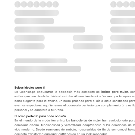
Bolsos ideales para ti
En Oechsle.pe encuentras la colección más completa de
bolsos para mujer
, co
estilos que van desde lo clásico hasta las últimas tendencias. Ya sea que busques u
bolso elegante para la oficina, un bolso práctico para el día a día o sofisticada par
eventos especiales, aquí tenemos el accesorio perfecto que complementará tu estil
personal y se adaptará a tu rutina.
El bolso perfecto para cada ocasión
En el mundo de la moda femenina, las
bandoleras de mujer
han evolucionado par
combinar diseño, funcionalidad y versatilidad, adaptándose a las demandas de l
vida moderna. Desde reuniones de trabajo, hasta salidas de fin de semana, el bols
correcto transforma cualquier outfit básico en un look impecable.