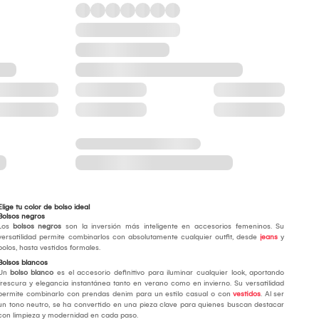
Elige tu color de bolso ideal
Bolsos negros
Los
bolsos negros
son la inversión más inteligente en accesorios femeninos. Su
versatilidad permite combinarlos con absolutamente cualquier outfit, desde
jeans
y
polos, hasta vestidos formales.
Bolsos blancos
Un
bolso blanco
es el accesorio definitivo para iluminar cualquier look, aportando
frescura y elegancia instantánea tanto en verano como en invierno. Su versatilidad
permite combinarlo con prendas denim para un estilo casual o con
vestidos
. Al ser
un tono neutro, se ha convertido en una pieza clave para quienes buscan destacar
con limpieza y modernidad en cada paso.