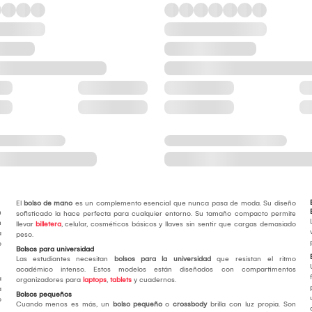
El
bolso de mano
es un complemento esencial que nunca pasa de moda. Su diseño
n
sofisticado la hace perfecta para cualquier entorno. Su tamaño compacto permite
n
llevar
billetera
, celular, cosméticos básicos y llaves sin sentir que cargas demasiado
a
peso.
o
Bolsos para universidad
Las estudiantes necesitan
bolsos para la universidad
que resistan el ritmo
académico intenso. Estos modelos están diseñados con compartimentos
a
organizadores para
laptops
,
tablets
y cuadernos.
a
Bolsos pequeños
o
Cuando menos es más, un
bolso pequeño
o
crossbody
brilla con luz propia. Son