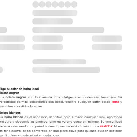
Elige tu color de bolso ideal
Bolsos negros
Los
bolsos negros
son la inversión más inteligente en accesorios femeninos. Su
versatilidad permite combinarlos con absolutamente cualquier outfit, desde
jeans
y
polos, hasta vestidos formales.
Bolsos blancos
Un
bolso blanco
es el accesorio definitivo para iluminar cualquier look, aportando
frescura y elegancia instantánea tanto en verano como en invierno. Su versatilidad
permite combinarlo con prendas denim para un estilo casual o con
vestidos
. Al ser
un tono neutro, se ha convertido en una pieza clave para quienes buscan destacar
con limpieza y modernidad en cada paso.