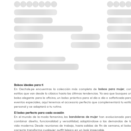
Bolsos ideales para ti
En Oechsle.pe encuentras la colección más completa de
bolsos para mujer
, co
estilos que van desde lo clásico hasta las últimas tendencias. Ya sea que busques u
bolso elegante para la oficina, un bolso práctico para el día a día o sofisticada par
eventos especiales, aquí tenemos el accesorio perfecto que complementará tu estil
personal y se adaptará a tu rutina.
El bolso perfecto para cada ocasión
En el mundo de la moda femenina, las
bandoleras de mujer
han evolucionado par
combinar diseño, funcionalidad y versatilidad, adaptándose a las demandas de l
vida moderna. Desde reuniones de trabajo, hasta salidas de fin de semana, el bols
correcto transforma cualquier outfit básico en un look impecable.