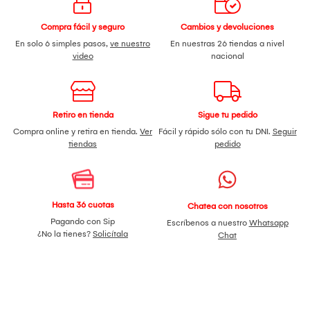
Compra fácil y seguro
Cambios y devoluciones
En solo 6 simples pasos,
ve nuestro
En nuestras 26 tiendas a nivel
video
nacional
Retiro en tienda
Sigue tu pedido
Compra online y retira en tienda.
Ver
Fácil y rápido sólo con tu DNI.
Seguir
tiendas
pedido
Hasta 36 cuotas
Chatea con nosotros
Pagando con Sip
Escríbenos a nuestro
Whatsapp
¿No la tienes?
Solicítala
Chat