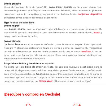
Bolsos grandes
¿Eres de las que lleva de todo? Un
bolso mujer grande
es tu mejor aliado. Con
capacidad generosa y múltiples compartimentos internos, estos modelos te permiten
organizar desde tu maquillaje y accesorios de belleza hasta
conjuntos deportivos
completos si vas directo del trabajo al gimnasio.
Elige tu color de bolso ideal
Bolsos negros
Los
bolsos negros
son la inversión más inteligente en accesorios femeninos. Su
versatilidad permite combinarlos con absolutamente cualquier outfit, desde
jeans
y
polos, hasta vestidos formales.
Bolsos blancos
Un
bolso blanco
es el accesorio definitivo para iluminar cualquier look, aportando
frescura y elegancia instantánea tanto en verano como en invierno. Su versatilidad
permite combinarlo con prendas denim para un estilo casual o con
vestidos
. Al ser un
tono neutro, se ha convertido en una pieza clave para quienes buscan destacar con
limpieza y modernidad en cada paso.
Tus próximos bolsos y bandoleras te esperan
No existe un solo
bolso de mujer
perfecto. Ya sea que busques practicidad para la
universidad, elegancia para la oficina, comodidad para el fin de semana o sofisticación
para eventos especiales, en
Oechsle.pe
encuentras opciones ilimitadas con la garantía
de calidad que nos respalda. Comprar tu próximo accesorio favorito nunca fue tan fácil
como con nuestras ofertas por
Cyber Wow
. ¿Qué esperas para pedir el tuyo?
¡Descubre y compra en Oechsle!