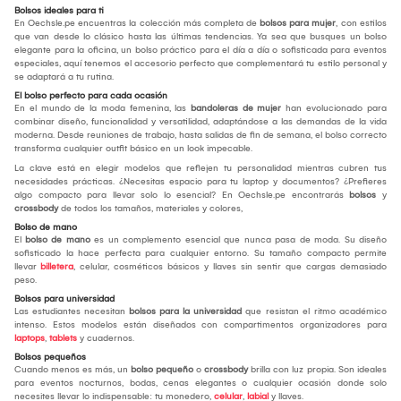
Bolsos ideales para ti
En Oechsle.pe encuentras la colección más completa de
bolsos para mujer
, con estilos
que van desde lo clásico hasta las últimas tendencias. Ya sea que busques un bolso
elegante para la oficina, un bolso práctico para el día a día o sofisticada para eventos
especiales, aquí tenemos el accesorio perfecto que complementará tu estilo personal y
se adaptará a tu rutina.
El bolso perfecto para cada ocasión
En el mundo de la moda femenina, las
bandoleras de mujer
han evolucionado para
combinar diseño, funcionalidad y versatilidad, adaptándose a las demandas de la vida
moderna. Desde reuniones de trabajo, hasta salidas de fin de semana, el bolso correcto
transforma cualquier outfit básico en un look impecable.
La clave está en elegir modelos que reflejen tu personalidad mientras cubren tus
necesidades prácticas. ¿Necesitas espacio para tu laptop y documentos? ¿Prefieres
algo compacto para llevar solo lo esencial? En Oechsle.pe encontrarás
bolsos
y
crossbody
de todos los tamaños, materiales y colores,
Bolso de mano
El
bolso de mano
es un complemento esencial que nunca pasa de moda. Su diseño
sofisticado la hace perfecta para cualquier entorno. Su tamaño compacto permite
llevar
billetera
, celular, cosméticos básicos y llaves sin sentir que cargas demasiado
peso.
Bolsos para universidad
Las estudiantes necesitan
bolsos para la universidad
que resistan el ritmo académico
intenso. Estos modelos están diseñados con compartimentos organizadores para
laptops
,
tablets
y cuadernos.
Bolsos pequeños
Cuando menos es más, un
bolso pequeño
o
crossbody
brilla con luz propia. Son ideales
para eventos nocturnos, bodas, cenas elegantes o cualquier ocasión donde solo
necesites llevar lo indispensable: tu monedero,
celular
,
labial
y llaves.