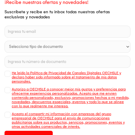
¡Recibe nuestras ofertas y novedades!
Suscríbete y recibe en tu inbox todas nuestras ofertas
exclusivas y novedades
He leído la Política de Privacidad de Canales Digitales OECHSLE y
declaro haber sido informado sobre el tratamiento de mis datos
personales.
Autorizo a OECHSLE a conocer mejor mis gustos y preferencias para
ofrecerme experiencias personalizadas. Acepto que me envien
contenido personalizado, exclusivo, promociones hechas a mi medida,
novedades, descuentos especiales, eventos y todo lo que se alinee
con lo que realmente me interesa.
Acepto el compartir mi información con empresas del grupo
empresarial de OECHSLE para el envío de comunicaciones
publicitarias sobre sus productos, servicios, promociones, eventos y
otras actividades comerciales de interés.