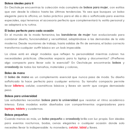
Bolsos ideales para ti
En Oechsle.pe encuentras la colección más completa de
bolsos para mujer
, con estilos
que van desde lo clásico hasta las últimas tendencias. Ya sea que busques un bolso
elegante para la oficina, un bolso práctico para el día a día o sofisticada para eventos
especiales, aquí tenemos el accesorio perfecto que complementará tu estilo personal y
se adaptará a tu rutina.
El bolso perfecto para cada ocasión
En el mundo de la moda femenina, las
bandoleras de mujer
han evolucionado para
combinar diseño, funcionalidad y versatilidad, adaptándose a las demandas de la vida
moderna. Desde reuniones de trabajo, hasta salidas de fin de semana, el bolso correcto
transforma cualquier outfit básico en un look impecable.
La clave está en elegir modelos que reflejen tu personalidad mientras cubren tus
necesidades prácticas. ¿Necesitas espacio para tu laptop y documentos? ¿Prefieres
algo compacto para llevar solo lo esencial? En Oechsle.pe encontrarás
bolsos
y
crossbody
de todos los tamaños, materiales y colores,
Bolso de mano
El
bolso de mano
es un complemento esencial que nunca pasa de moda. Su diseño
sofisticado la hace perfecta para cualquier entorno. Su tamaño compacto permite
llevar
billetera
, celular, cosméticos básicos y llaves sin sentir que cargas demasiado
peso.
Bolsos para universidad
Las estudiantes necesitan
bolsos para la universidad
que resistan el ritmo académico
intenso. Estos modelos están diseñados con compartimentos organizadores para
laptops
,
tablets
y cuadernos.
Bolsos pequeños
Cuando menos es más, un
bolso pequeño
o
crossbody
brilla con luz propia. Son ideales
para eventos nocturnos, bodas, cenas elegantes o cualquier ocasión donde solo
necesites llevar lo indispensable: tu monedero,
celular
,
labial
y llaves.