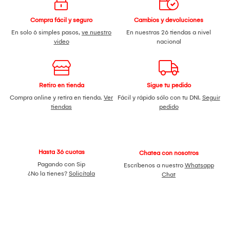
Compra fácil y seguro
Cambios y devoluciones
En solo 6 simples pasos,
ve nuestro
En nuestras 26 tiendas a nivel
video
nacional
Retiro en tienda
Sigue tu pedido
Compra online y retira en tienda.
Ver
Fácil y rápido sólo con tu DNI.
Seguir
tiendas
pedido
Hasta 36 cuotas
Chatea con nosotros
Pagando con Sip
Escríbenos a nuestro
Whatsapp
¿No la tienes?
Solicítala
Chat