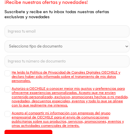
¡Recibe nuestras ofertas y novedades!
Suscríbete y recibe en tu inbox todas nuestras ofertas
exclusivas y novedades
He leído la Política de Privacidad de Canales Digitales OECHSLE y
declaro haber sido informado sobre el tratamiento de mis datos
personales.
Autorizo a OECHSLE a conocer mejor mis gustos y preferencias para
ofrecerme experiencias personalizadas. Acepto que me envien
contenido personalizado, exclusivo, promociones hechas a mi medida,
novedades, descuentos especiales, eventos y todo lo que se alinee
con lo que realmente me interesa.
Acepto el compartir mi información con empresas del grupo
empresarial de OECHSLE para el envío de comunicaciones
publicitarias sobre sus productos, servicios, promociones, eventos y
otras actividades comerciales de interés.