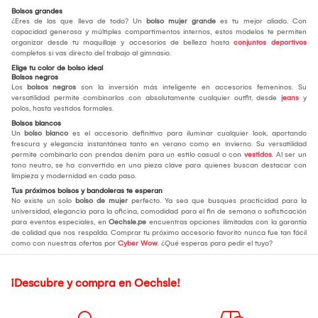
Bolsos grandes
¿Eres de las que lleva de todo? Un
bolso mujer grande
es tu mejor aliado. Con
capacidad generosa y múltiples compartimentos internos, estos modelos te permiten
organizar desde tu maquillaje y accesorios de belleza hasta
conjuntos deportivos
completos si vas directo del trabajo al gimnasio.
Elige tu color de bolso ideal
Bolsos negros
Los
bolsos negros
son la inversión más inteligente en accesorios femeninos. Su
versatilidad permite combinarlos con absolutamente cualquier outfit, desde
jeans
y
polos, hasta vestidos formales.
Bolsos blancos
Un
bolso blanco
es el accesorio definitivo para iluminar cualquier look, aportando
frescura y elegancia instantánea tanto en verano como en invierno. Su versatilidad
permite combinarlo con prendas denim para un estilo casual o con
vestidos
. Al ser un
tono neutro, se ha convertido en una pieza clave para quienes buscan destacar con
limpieza y modernidad en cada paso.
Tus próximos bolsos y bandoleras te esperan
No existe un solo
bolso de mujer
perfecto. Ya sea que busques practicidad para la
universidad, elegancia para la oficina, comodidad para el fin de semana o sofisticación
para eventos especiales, en
Oechsle.pe
encuentras opciones ilimitadas con la garantía
de calidad que nos respalda. Comprar tu próximo accesorio favorito nunca fue tan fácil
como con nuestras ofertas por
Cyber Wow
. ¿Qué esperas para pedir el tuyo?
¡Descubre y compra en Oechsle!