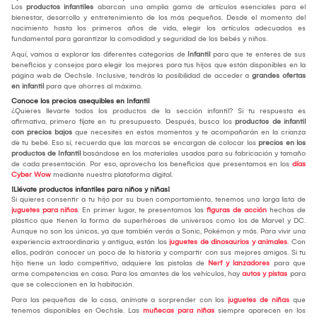
Los
productos infantiles
abarcan una amplia gama de artículos esenciales para el
bienestar, desarrollo y entretenimiento de los más pequeños. Desde el momento del
nacimiento hasta los primeros años de vida, elegir los artículos adecuados es
fundamental para garantizar la comodidad y seguridad de los bebés y niños.
Aquí, vamos a explorar las diferentes categorías de
Infantil
para que te enteres de sus
beneficios y consejos para elegir los mejores para tus hijos que están disponibles en la
página web de Oechsle. Inclusive, tendrás la posibilidad de acceder a
grandes ofertas
en infantil
para que ahorres al máximo.
Conoce los precios asequibles en Infantil
¿Quieres llevarte todos los productos de la sección infantil? Si tu respuesta es
afirmativa, primero fíjate en tu presupuesto. Después, busca los
productos de infantil
con precios bajos
que necesites en estos momentos y te acompañarán en la crianza
de tu bebé. Eso sí, recuerda que las marcas se encargan de colocar los
precios en los
productos de Infantil
basándose en los materiales usados para su fabricación y tamaño
de cada presentación. Por eso, aprovecha los beneficios que presentamos en los
días
Cyber Wow
mediante nuestra plataforma digital.
¡Llévate productos infantiles para niños y niñas!
Si quieres consentir a tu hijo por su buen comportamiento, tenemos una larga lista de
juguetes para niños
. En primer lugar, te presentamos las
figuras de acción
hechas de
plástico que tienen la forma de superhéroes de universos como los de Marvel y DC.
Aunque no son los únicos, ya que también verás a Sonic, Pokémon y más. Para vivir una
experiencia extraordinaria y antigua, están los
juguetes de dinosaurios y animales
. Con
ellos, podrán conocer un poco de la historia y compartir con sus mejores amigos. Si tu
hijo tiene un lado competitivo, adquiere las pistolas de
Nerf y lanzadores
para que
arme competencias en casa. Para los amantes de los vehículos, hay
autos y pistas
para
que se coleccionen en la habitación.
Para las pequeñas de la casa, anímate a sorprender con los
juguetes de niñas
que
tenemos disponibles en Oechsle. Las
muñecas para niñas
siempre aparecen en los