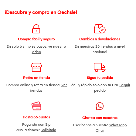
¡Descubre y compra en Oechsle!
Compra fácil y seguro
Cambios y devoluciones
En solo 6 simples pasos,
ve nuestro
En nuestras 26 tiendas a nivel
video
nacional
Retiro en tienda
Sigue tu pedido
Compra online y retira en tienda.
Ver
Fácil y rápido sólo con tu DNI.
Seguir
tiendas
pedido
Hasta 36 cuotas
Chatea con nosotros
Pagando con Sip
Escríbenos a nuestro
Whatsapp
¿No la tienes?
Solicítala
Chat