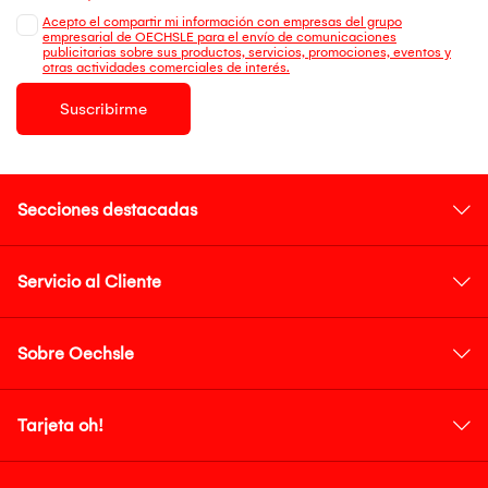
Acepto el compartir mi información con empresas del grupo
empresarial de OECHSLE para el envío de comunicaciones
publicitarias sobre sus productos, servicios, promociones, eventos y
otras actividades comerciales de interés.
Suscribirme
Secciones destacadas
Servicio al Cliente
Sobre Oechsle
Tarjeta oh!