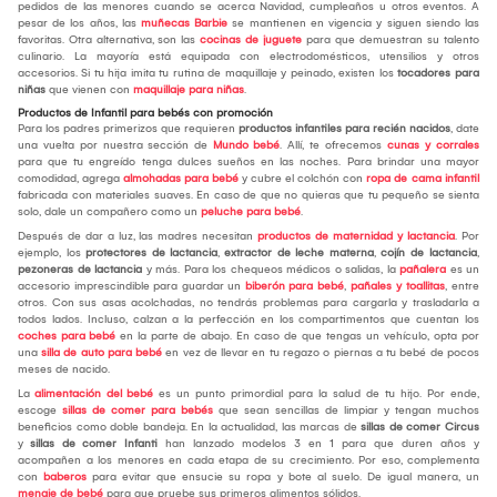
pedidos de las menores cuando se acerca Navidad, cumpleaños u otros eventos. A
pesar de los años, las
muñecas Barbie
se mantienen en vigencia y siguen siendo las
favoritas. Otra alternativa, son las
cocinas de juguete
para que demuestran su talento
culinario. La mayoría está equipada con electrodomésticos, utensilios y otros
accesorios. Si tu hija imita tu rutina de maquillaje y peinado, existen los
tocadores para
niñas
que vienen con
maquillaje para niñas
.
Productos de Infantil para bebés con promoción
Para los padres primerizos que requieren
productos infantiles para recién nacidos
, date
una vuelta por nuestra sección de
Mundo bebé
. Allí, te ofrecemos
cunas y corrales
para que tu engreído tenga dulces sueños en las noches. Para brindar una mayor
comodidad, agrega
almohadas para bebé
y cubre el colchón con
ropa de cama infantil
fabricada con materiales suaves. En caso de que no quieras que tu pequeño se sienta
solo, dale un compañero como un
peluche para bebé
.
Después de dar a luz, las madres necesitan
productos de maternidad y lactancia
. Por
ejemplo, los
protectores de lactancia
,
extractor de leche materna
,
cojín de lactancia
,
pezoneras de lactancia
y más. Para los chequeos médicos o salidas, la
pañalera
es un
accesorio imprescindible para guardar un
biberón para bebé
,
pañales y toallitas
, entre
otros. Con sus asas acolchadas, no tendrás problemas para cargarla y trasladarla a
todos lados. Incluso, calzan a la perfección en los compartimentos que cuentan los
coches para bebé
en la parte de abajo. En caso de que tengas un vehículo, opta por
una
silla de auto para bebé
en vez de llevar en tu regazo o piernas a tu bebé de pocos
meses de nacido.
La
alimentación del bebé
es un punto primordial para la salud de tu hijo. Por ende,
escoge
sillas de comer para bebés
que sean sencillas de limpiar y tengan muchos
beneficios como doble bandeja. En la actualidad, las marcas de
sillas de comer Circus
y
sillas de comer Infanti
han lanzado modelos 3 en 1 para que duren años y
acompañen a los menores en cada etapa de su crecimiento. Por eso, complementa
con
baberos
para evitar que ensucie su ropa y bote al suelo. De igual manera, un
menaje de bebé
para que pruebe sus primeros alimentos sólidos.