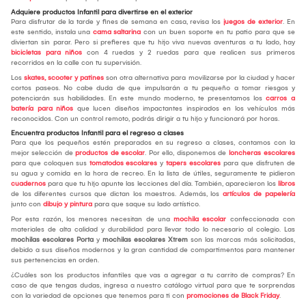
Adquiere productos Infantil para divertirse en el exterior
Para disfrutar de la tarde y fines de semana en casa, revisa los
juegos de exterior
. En
este sentido, instala una
cama saltarina
con un buen soporte en tu patio para que se
diviertan sin parar. Pero si prefieres que tu hijo viva nuevas aventuras a tu lado, hay
bicicletas para niños
con 4 ruedas y 2 ruedas para que realicen sus primeros
recorridos en la calle con tu supervisión.
Los
skates, scooter y patines
son otra alternativa para movilizarse por la ciudad y hacer
cortos paseos. No cabe duda de que impulsarán a tu pequeño a tomar riesgos y
potenciarán sus habilidades. En este mundo moderno, te presentamos los
carros a
batería para niños
que lucen diseños impactantes inspirados en los vehículos más
reconocidos. Con un control remoto, podrás dirigir a tu hijo y funcionará por horas.
Encuentra productos Infantil para el regreso a clases
Para que los pequeños estén preparados en su regreso a clases, contamos con la
mejor selección de
productos de escolar
. Por ello, disponemos de
loncheras escolares
para que coloquen sus
tomatodos escolares
y
tapers escolares
para que disfruten de
su agua y comida en la hora de recreo. En la lista de útiles, seguramente te pidieron
cuadernos
para que tu hijo apunte las lecciones del día. También, aparecieron los
libros
de los diferentes cursos que dictan los maestros. Además, los
artículos de papelería
junto con
dibujo y pintura
para que saque su lado artístico.
Por esta razón, los menores necesitan de una
mochila escolar
confeccionada con
materiales de alta calidad y durabilidad para llevar todo lo necesario al colegio. Las
mochilas escolares Porta
y
mochilas escolares Xtrem
son las marcas más solicitadas,
debido a sus diseños modernos y la gran cantidad de compartimentos para mantener
sus pertenencias en orden.
¿Cuáles son los productos infantiles que vas a agregar a tu carrito de compras? En
caso de que tengas dudas, ingresa a nuestro catálogo virtual para que te sorprendas
con la variedad de opciones que tenemos para ti con
promociones de Black Friday
.