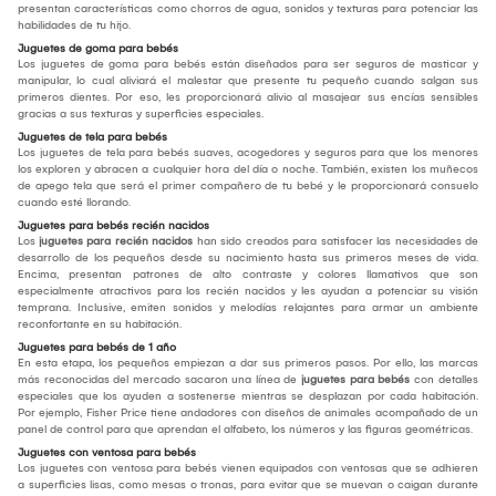
presentan características como chorros de agua, sonidos y texturas para potenciar las
habilidades de tu hijo.
Juguetes de goma para bebés
Los juguetes de goma para bebés están diseñados para ser seguros de masticar y
manipular, lo cual aliviará el malestar que presente tu pequeño cuando salgan sus
primeros dientes. Por eso, les proporcionará alivio al masajear sus encías sensibles
gracias a sus texturas y superficies especiales.
Juguetes de tela para bebés
Los juguetes de tela para bebés suaves, acogedores y seguros para que los menores
los exploren y abracen a cualquier hora del día o noche. También, existen los muñecos
de apego tela que será el primer compañero de tu bebé y le proporcionará consuelo
cuando esté llorando.
Juguetes para bebés recién nacidos
Los
juguetes para recién nacidos
han sido creados para satisfacer las necesidades de
desarrollo de los pequeños desde su nacimiento hasta sus primeros meses de vida.
Encima, presentan patrones de alto contraste y colores llamativos que son
especialmente atractivos para los recién nacidos y les ayudan a potenciar su visión
temprana. Inclusive, emiten sonidos y melodías relajantes para armar un ambiente
reconfortante en su habitación.
Juguetes para bebés de 1 año
En esta etapa, los pequeños empiezan a dar sus primeros pasos. Por ello, las marcas
más reconocidas del mercado sacaron una línea de
juguetes para bebés
con detalles
especiales que los ayuden a sostenerse mientras se desplazan por cada habitación.
Por ejemplo, Fisher Price tiene andadores con diseños de animales acompañado de un
panel de control para que aprendan el alfabeto, los números y las figuras geométricas.
Juguetes con ventosa para bebés
Los juguetes con ventosa para bebés vienen equipados con ventosas que se adhieren
a superficies lisas, como mesas o tronas, para evitar que se muevan o caigan durante