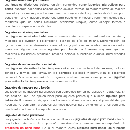
Juguetes didácticos para bebés
Los
juguetes didácticos bebés
, también conocidos como
juguetes interactivos para
bebés
, enseñan conceptos básicos como colores, formas, números y letras de manera
divertida y accesible para los menores. La mayoría de los juguetes didácticos para
bebés de 1 año y juguetes didácticos para bebés de 6 meses ofrecen actividades que
requieren que los bebés resuelvan problemas simples, como encajar formas o
completar rompecabezas simples.
Juguetes musicales para bebés
Los
juguetes musicales bebé
vienen incorporados con una variedad de sonidos y
melodías que ayudan a desarrollar el sentido del oído de tu hijo. Dicha función, les
ayuda a reconocer diferentes tonos, ritmos y patrones musicales desde una edad
temprana. Algunos de estos
juguetes para bebés de 6 meses
requieren que los
menores o los padres presionen botones, golpeen superficies o agiten para producir
música.
Juguetes de estimulación para bebés
Los
juguetes de estimulación temprana
ofrecen una variedad de texturas, colores,
sonidos y formas que estimulan los sentidos del bebé y promueven el desarrollo
sensorial. Asimismo, aprenderán a agarrar, sostener, lanzar y manipular los
juguetes
para estimulación temprana
de una manera sencilla.
Juguetes de madera para bebés
Los juguetes de madera para bebés son conocidos por su durabilidad y resistencia. En
ese sentido, son una opción ideal para aquellos padres que buscan
juguetes para
bebés de 12 meses
a más, que puedan resistir el uso constante y el paso del tiempo.
Además, no contienen productos químicos nocivos para evitar dañar a los pequeños
que tienden a llevarse los juguetes a la boca.
Juguetes de baño para bebé
Los juguetes de baño para bebé, también llamados
juguetes de agua para bebés
, harán
que la hora del aseo de tu pequeño sea divertida y emocionante acompañado de
productos de baño bebé
. De igual manera, estos
juguetes para bebés de 9 meses