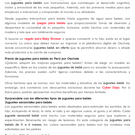
Los
juguetes para bebés
son instrumentos que contribuyen al desarrollo cognitivo,
motor y emocional de los más pequeños. Además, son los primeros medios para que
empiecen a interactuar y comprender el mundo a su alrededor.
Desde juguetes interactivos para bebés hasta juguetes de agua para bebés, son
algunos modelos de
juegos para bebés
que proporcionarán horas de diversión y
despertará la curiosidad de tu pequeño. Inclusive, están hechos con materiales de
madera y tela que son totalmente seguros.
Si buscas un
regalo para Baby Shower
o quieres consentir a tu hijo, estás en el lugar
correcto. Lo único que debes hacer es ingresar a la plataforma digital de Oechsle,
donde encontrarás
juguetes bebé en oferta
que te permitirá ahorrar dinero o añadir
más productos a tu carrito de compras.
Precio de juguetes para bebés en Perú por Oechsle
¿Quieres adquirir los mejores juguetes para bebés? Antes de elegir un modelo en
específico, fíjate en los costos de los
juguetes de bebé
para no exceder tu presupuesto.
Además, los precios suelen sufrir ligeros cambios debido a las características y
funciones.
Otros factores que se suman, son los materiales y tamaños de los
juguetes bebé
. Sin
embargo, acá contamos con descuentos exclusivos durante los
Cyber Days
. Por si
fuera poco, podrás aprovechar muchos beneficios por tiempo limitado.
Sorprendete con los diferentes tipos de juguetes para bebés
Juguetes sensoriales para bebés
Los juguetes sensoriales para bebés están diseñados para estimular los sentidos de tu
hijo, incluyendo el tacto, la vista, el oído y, en algunos casos, el gusto y el olfato. Cada
juguete
sensorial bebé
está hecho con materiales seguros para que exploren y
experimenten libremente sin riesgo de lesiones. En esta categoría de
juguetes para
bebés de 0 a 6 meses
, los cubos sensoriales para bebés son los modelos más
solicitados por los padres.