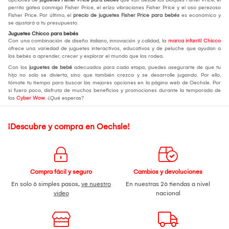
perrito gatea conmigo Fisher Price, el erizo vibraciones Fisher Price y el oso perezoso
Fisher Price. Por último, el
precio de juguetes Fisher Price para bebés
es económico y
se ajustará a tu presupuesto.
Juguetes Chicco para bebés
Con una combinación de diseño italiano, innovación y calidad, la
marca infantil Chicco
ofrece una variedad de juguetes interactivos, educativos y de peluche que ayudan a
los bebés a aprender, crecer y explorar el mundo que los rodea.
Con los
juguetes de bebé
adecuados para cada etapa, puedes asegurarte de que tu
hijo no solo se divierta, sino que también crezca y se desarrolle jugando. Por ello,
tómate tu tiempo para buscar las mejores opciones en la página web de Oechsle. Por
si fuera poco, disfruta de muchos beneficios y promociones durante la temporada de
los
Cyber Wow
. ¿Qué esperas?
¡Descubre y compra en Oechsle!
Compra fácil y seguro
Cambios y devoluciones
En solo 6 simples pasos,
ve nuestro
En nuestras 26 tiendas a nivel
video
nacional