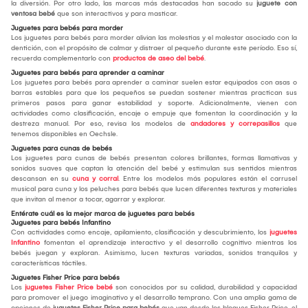
la diversión. Por otro lado, las marcas más destacadas han sacado su
juguete con
ventosa bebé
que son interactivos y para masticar.
Juguetes para bebés para morder
Los juguetes para bebés para morder alivian las molestias y el malestar asociado con la
dentición, con el propósito de calmar y distraer al pequeño durante este período. Eso sí,
recuerda complementarlo con
productos de aseo del bebé
.
Juguetes para bebés para aprender a caminar
Los juguetes para bebés para aprender a caminar suelen estar equipados con asas o
barras estables para que los pequeños se puedan sostener mientras practican sus
primeros pasos para ganar estabilidad y soporte. Adicionalmente, vienen con
actividades como clasificación, encaje o empuje que fomentan la coordinación y la
destreza manual. Por eso, revisa los modelos de
andadores y correpasillos
que
tenemos disponibles en Oechsle.
Juguetes para cunas de bebés
Los juguetes para cunas de bebés presentan colores brillantes, formas llamativas y
sonidos suaves que captan la atención del bebé y estimulan sus sentidos mientras
descansan en su
cuna y corral
. Entre los modelos más populares están el carrusel
musical para cuna y los peluches para bebés que lucen diferentes texturas y materiales
que invitan al menor a tocar, agarrar y explorar.
Entérate cuál es la mejor marca de juguetes para bebés
Juguetes para bebés Infantino
Con actividades como encaje, apilamiento, clasificación y descubrimiento, los
juguetes
Infantino
fomentan el aprendizaje interactivo y el desarrollo cognitivo mientras los
bebés juegan y exploran. Asimismo, lucen texturas variadas, sonidos tranquilos y
características táctiles.
Juguetes Fisher Price para bebés
Los
juguetes Fisher Price bebé
son conocidos por su calidad, durabilidad y capacidad
para promover el juego imaginativo y el desarrollo temprano. Con una amplia gama de
opciones de
juguetes Fisher Price para bebés
que van desde los bloques Fisher Price, el