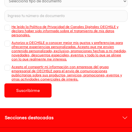
He leído la Política de Privacidad de Canales Digitales OECHSLE y
declaro haber sido informado sobre el tratamiento de mis datos
personales.
Autorizo a OECHSLE a conocer mejor mis gustos y preferencias para
ofrecerme experiencias personalizadas. Acepto que me envien
contenido personalizado, exclusivo, promociones hechas a mi medida,
novedades, descuentos especiales, eventos y todo lo que se alinee
con lo que realmente me interesa.
Acepto el compartir mi información con empresas del grupo
empresarial de OECHSLE para el envío de comunicaciones
publicitarias sobre sus productos, servicios, promociones, eventos y
otras actividades comerciales de interés.
Suscribirme
Secciones destacadas