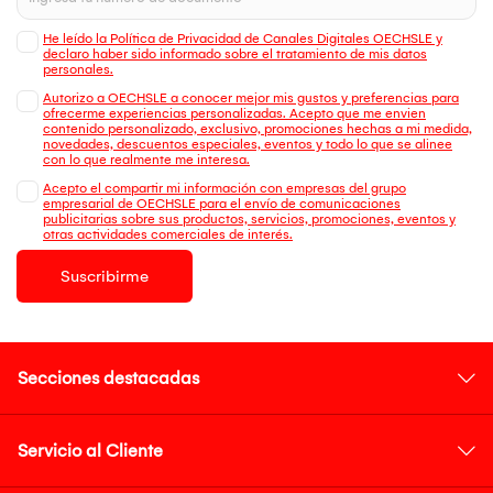
He leído la Política de Privacidad de Canales Digitales OECHSLE y
declaro haber sido informado sobre el tratamiento de mis datos
personales.
Autorizo a OECHSLE a conocer mejor mis gustos y preferencias para
ofrecerme experiencias personalizadas. Acepto que me envien
contenido personalizado, exclusivo, promociones hechas a mi medida,
novedades, descuentos especiales, eventos y todo lo que se alinee
con lo que realmente me interesa.
Acepto el compartir mi información con empresas del grupo
empresarial de OECHSLE para el envío de comunicaciones
publicitarias sobre sus productos, servicios, promociones, eventos y
otras actividades comerciales de interés.
Suscribirme
Secciones destacadas
Servicio al Cliente