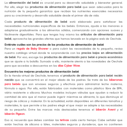
La
alimentación del bebé
es crucial para su desarrollo saludable y bienestar general.
Por ello, elegir los
productos de alimentación para bebé
que sean adecuados para la
nutrición de tu pequeño garantiza que reciban los nutrientes esenciales necesarios
para su crecimiento y desarrollo saludable desde el primer día de vida.
Cada
producto de alimentación de bebé
está elaborado para satisfacer las
necesidades nutricionales específicas de los bebés. Entonces, ayuda a los menores a
adaptarse gradualmente a los alimentos sólidos, comenzando con opciones suaves y
fácilmente digestibles. Para que tengas hoy mismo los
artículos de alimentación para
bebé
, aprovecha las grandes ofertas que hemos lanzado en la página web de Oechsle.
Entérate cuáles son los precios de los productos de alimentación de bebé
Para un
regalo de Baby Shower
o para cubrir las necesidades de tu pequeño, revisa
nuestro catálogo virtual donde te sorprenderás con los
precios bajos en alimentación
de bebé
. Por eso, escoge los
productos de alimentación para bebé a precio económico
que se ajuste a tu bolsillo. Sumado a ello, mantente atento a las novedades de Oechsle
para que accedas a descuentos en los
días Cyber Wow
.
Encuentra los mejores productos de alimentación bebé
En la tienda virtual de Oechsle, tenemos el
producto de alimentación para bebé recién
nacido
que se convertirá en el mejor aliado de los padres. Se trata de los
biberones
para bebés
que son envases seguros y efectivos para administrar leche materna,
fórmula o agua. Por ello, están fabricados con materiales como plástico libre de BPA,
vidrio resistente o silicona. Muchos modelos incluyen válvulas que ayudan a reducir la
cantidad de aire que el menor puede ingerir mientras se alimenta, lo que disminuye el
riesgo de cólicos y malestar. En la actualidad, están disponibles en diferentes tamaños y
materiales, lo que permite a los padres elegir el que mejor se adapte a las necesidades
de su pequeño. Entre las marcas más destacadas tenemos el
biberón Avent
y el
biberón Pigeon
.
Eso sí, recuerda que debes cambiar las
tetinas
cada cierto tiempo. Cabe señalar que
están hechas de silicona o látex, materiales seguros y duraderos, que no contienen