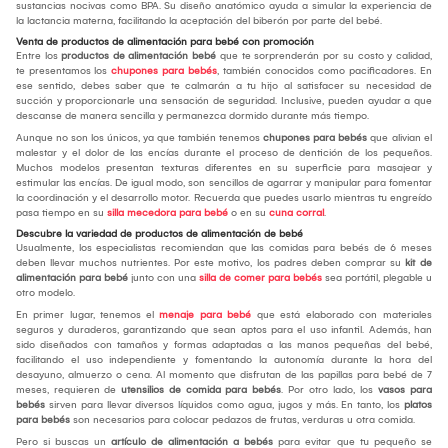
sustancias nocivas como BPA. Su diseño anatómico ayuda a simular la experiencia de
la lactancia materna, facilitando la aceptación del biberón por parte del bebé.
Venta de productos de alimentación para bebé con promoción
Entre los
productos de alimentación bebé
que te sorprenderán por su costo y calidad,
te presentamos los
chupones para bebés
, también conocidos como pacificadores. En
ese sentido, debes saber que te calmarán a tu hijo al satisfacer su necesidad de
succión y proporcionarle una sensación de seguridad. Inclusive, pueden ayudar a que
descanse de manera sencilla y permanezca dormido durante más tiempo.
Aunque no son los únicos, ya que también tenemos
chupones para bebés
que alivian el
malestar y el dolor de las encías durante el proceso de dentición de los pequeños.
Muchos modelos presentan texturas diferentes en su superficie para masajear y
estimular las encías. De igual modo, son sencillos de agarrar y manipular para fomentar
la coordinación y el desarrollo motor. Recuerda que puedes usarlo mientras tu engreído
pasa tiempo en su
silla mecedora para bebé
o en su
cuna corral
.
Descubre la variedad de productos de alimentación de bebé
Usualmente, los especialistas recomiendan que las comidas para bebés de 6 meses
deben llevar muchos nutrientes. Por este motivo, los padres deben comprar su
kit de
alimentación para bebé
junto con una
silla de comer para bebés
sea portátil, plegable u
otro modelo.
En primer lugar, tenemos el
menaje para bebé
que está elaborado con materiales
seguros y duraderos, garantizando que sean aptos para el uso infantil. Además, han
sido diseñados con tamaños y formas adaptadas a las manos pequeñas del bebé,
facilitando el uso independiente y fomentando la autonomía durante la hora del
desayuno, almuerzo o cena. Al momento que disfrutan de las papillas para bebé de 7
meses, requieren de
utensilios de comida para bebés
. Por otro lado, los
vasos para
bebés
sirven para llevar diversos líquidos como agua, jugos y más. En tanto, los
platos
para bebés
son necesarios para colocar pedazos de frutas, verduras u otra comida.
Pero si buscas un
artículo de alimentación a bebés
para evitar que tu pequeño se