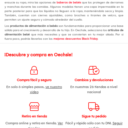
ensucie su ropa, mira las opciones de
baberos de bebés
que los protegen de derrames
y manchas durante las comidas. Algunos modelos tienen una capa impermeable en la
parte posterior para que los líquidos no lleguen a la ropa, manteniéndola seca y limpia.
También, cuentan con cierres ajustables, como broches o tirantes de velcro, que
permiten un ajuste seguro y cómodo alrededor del cuello.
Los
productos de alimentación a bebés
son fundamentales para proporcionar una base
sólida para el crecimiento y desarrollo de tu hijo. En Oechsle, selecciona los
artículos de
alimentación bebé
que más necesites y que se conviertan en tu mejor aliado. Por si
fuera poco, podrás llevarlos con los
mejores descuentos Black Friday
.
¡Descubre y compra en Oechsle!
Compra fácil y seguro
Cambios y devoluciones
En solo 6 simples pasos,
ve nuestro
En nuestras 26 tiendas a nivel
video
nacional
Retiro en tienda
Sigue tu pedido
Compra online y retira en tienda.
Ver
Fácil y rápido sólo con tu DNI.
Seguir