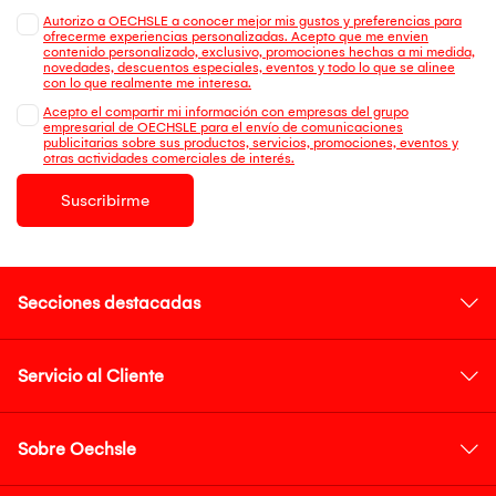
Autorizo a OECHSLE a conocer mejor mis gustos y preferencias para
ofrecerme experiencias personalizadas. Acepto que me envien
contenido personalizado, exclusivo, promociones hechas a mi medida,
novedades, descuentos especiales, eventos y todo lo que se alinee
con lo que realmente me interesa.
Acepto el compartir mi información con empresas del grupo
empresarial de OECHSLE para el envío de comunicaciones
publicitarias sobre sus productos, servicios, promociones, eventos y
otras actividades comerciales de interés.
Suscribirme
Secciones destacadas
Servicio al Cliente
Sobre Oechsle