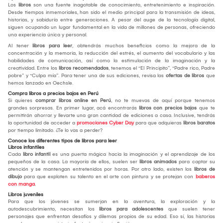
Los
libros
son una fuente inagotable de conocimiento, entretenimiento e inspiración.
Desde tiempos inmemoriales, han sido el medio principal para la transmisión de ideas,
historias, y sabiduría entre generaciones. A pesar del auge de la tecnología digital,
siguen ocupando un lugar fundamental en la vida de millones de personas, ofreciendo
una experiencia única y personal.
Al tener
libros para leer
, obtendrás muchos beneficios como la mejora de la
concentración y la memoria, la reducción del estrés, el aumento del vocabulario y las
habilidades de comunicación, así como la estimulación de la imaginación y la
creatividad. Entre los
libros recomendados
, tenemos el “El Principito”, “Padre rico, Padre
pobre” y “Culpa mía”. Para tener una de sus ediciones, revisa las
ofertas de libros
que
hemos lanzado en Oechsle.
Compra libros a precios bajos en Perú
Si quieres
comprar libros online en Perú
, no te muevas de aquí porque tenemos
grandes sorpresas. En primer lugar, acá encontrarás
libros con precios bajos
que te
permitirán ahorrar y llevarte una gran cantidad de ediciones a casa. Inclusive, tendrás
la oportunidad de acceder a
promociones Cyber Day
para que adquieras
libros baratos
por tiempo limitado. ¿Te lo vas a perder?
Conoce los diferentes tipos de libros para leer
Libros infantiles
Cada
libro infantil
es una puerta mágica hacia la imaginación y el aprendizaje de los
pequeños de la casa. La mayoría de ellos, suelen ser
libros animados
para captar su
atención y se mantengan entretenidos por horas. Por otro lado, existen los
libros de
dibujo
para que exploten su talento en el arte con pintura y se protejan con
baberos
con manga
.
Libros juveniles
Para que los jóvenes se sumerjan en la aventura, la exploración y la
autodescubrimiento, necesitan los
libros para adolescentes
que suelen tener
personajes que enfrentan desafíos y dilemas propios de su edad. Eso sí, las historias