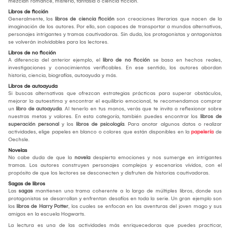
mezclan romance, misterio, fantasía o ciencia ficción.
Libros de ficción
Generalmente, los
libros de ciencia ficción
son creaciones literarias que nacen de la
imaginación de los autores. Por ello, son capaces de transportar a mundos alternativos,
personajes intrigantes y tramas cautivadoras. Sin duda, los protagonistas y antagonistas
se volverán inolvidables para los lectores.
Libros de no ficción
A diferencia del anterior ejemplo, el
libro de no ficción
se basa en hechos reales,
investigaciones y conocimientos verificables. En ese sentido, los autores abordan
historia, ciencia, biografías, autoayuda y más.
Libros de autoayuda
Si buscas alternativas que ofrezcan estrategias prácticas para superar obstáculos,
mejorar la autoestima y encontrar el equilibrio emocional, te recomendamos comprar
un
libro de autoayuda
. Al tenerlo en tus manos, verás que te invita a reflexionar sobre
nuestras metas y valores. En esta categoría, también puedes encontrar los
libros de
superación personal
y los
libros de psicología
. Para anotar algunos datos o realizar
actividades, elige papeles en blanco o colores que están disponibles en la
papelería
de
Oechsle.
Novelas
No cabe duda de que la
novela
despierta emociones y nos sumerge en intrigantes
tramas. Los autores construyen personajes complejos y escenarios vívidos, con el
propósito de que los lectores se desconecten y disfruten de historias cautivadoras.
Sagas de libros
Las
sagas
mantienen una trama coherente a lo largo de múltiples libros, donde sus
protagonistas se desarrollan y enfrentan desafíos en toda la serie. Un gran ejemplo son
los
libros de Harry Potter
, los cuales se enfocan en las aventuras del joven mago y sus
amigos en la escuela Hogwarts.
La lectura es una de las actividades más enriquecedoras que puedes practicar,