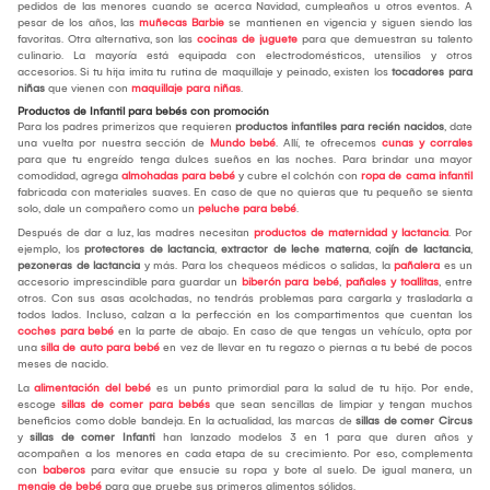
pedidos de las menores cuando se acerca Navidad, cumpleaños u otros eventos. A
pesar de los años, las
muñecas Barbie
se mantienen en vigencia y siguen siendo las
favoritas. Otra alternativa, son las
cocinas de juguete
para que demuestran su talento
culinario. La mayoría está equipada con electrodomésticos, utensilios y otros
accesorios. Si tu hija imita tu rutina de maquillaje y peinado, existen los
tocadores para
niñas
que vienen con
maquillaje para niñas
.
Productos de Infantil para bebés con promoción
Para los padres primerizos que requieren
productos infantiles para recién nacidos
, date
una vuelta por nuestra sección de
Mundo bebé
. Allí, te ofrecemos
cunas y corrales
para que tu engreído tenga dulces sueños en las noches. Para brindar una mayor
comodidad, agrega
almohadas para bebé
y cubre el colchón con
ropa de cama infantil
fabricada con materiales suaves. En caso de que no quieras que tu pequeño se sienta
solo, dale un compañero como un
peluche para bebé
.
Después de dar a luz, las madres necesitan
productos de maternidad y lactancia
. Por
ejemplo, los
protectores de lactancia
,
extractor de leche materna
,
cojín de lactancia
,
pezoneras de lactancia
y más. Para los chequeos médicos o salidas, la
pañalera
es un
accesorio imprescindible para guardar un
biberón para bebé
,
pañales y toallitas
, entre
otros. Con sus asas acolchadas, no tendrás problemas para cargarla y trasladarla a
todos lados. Incluso, calzan a la perfección en los compartimentos que cuentan los
coches para bebé
en la parte de abajo. En caso de que tengas un vehículo, opta por
una
silla de auto para bebé
en vez de llevar en tu regazo o piernas a tu bebé de pocos
meses de nacido.
La
alimentación del bebé
es un punto primordial para la salud de tu hijo. Por ende,
escoge
sillas de comer para bebés
que sean sencillas de limpiar y tengan muchos
beneficios como doble bandeja. En la actualidad, las marcas de
sillas de comer Circus
y
sillas de comer Infanti
han lanzado modelos 3 en 1 para que duren años y
acompañen a los menores en cada etapa de su crecimiento. Por eso, complementa
con
baberos
para evitar que ensucie su ropa y bote al suelo. De igual manera, un
menaje de bebé
para que pruebe sus primeros alimentos sólidos.