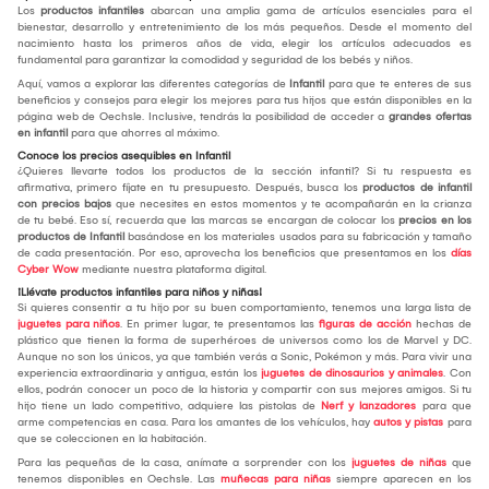
Los
productos infantiles
abarcan una amplia gama de artículos esenciales para el
bienestar, desarrollo y entretenimiento de los más pequeños. Desde el momento del
nacimiento hasta los primeros años de vida, elegir los artículos adecuados es
fundamental para garantizar la comodidad y seguridad de los bebés y niños.
Aquí, vamos a explorar las diferentes categorías de
Infantil
para que te enteres de sus
beneficios y consejos para elegir los mejores para tus hijos que están disponibles en la
página web de Oechsle. Inclusive, tendrás la posibilidad de acceder a
grandes ofertas
en infantil
para que ahorres al máximo.
Conoce los precios asequibles en Infantil
¿Quieres llevarte todos los productos de la sección infantil? Si tu respuesta es
afirmativa, primero fíjate en tu presupuesto. Después, busca los
productos de infantil
con precios bajos
que necesites en estos momentos y te acompañarán en la crianza
de tu bebé. Eso sí, recuerda que las marcas se encargan de colocar los
precios en los
productos de Infantil
basándose en los materiales usados para su fabricación y tamaño
de cada presentación. Por eso, aprovecha los beneficios que presentamos en los
días
Cyber Wow
mediante nuestra plataforma digital.
¡Llévate productos infantiles para niños y niñas!
Si quieres consentir a tu hijo por su buen comportamiento, tenemos una larga lista de
juguetes para niños
. En primer lugar, te presentamos las
figuras de acción
hechas de
plástico que tienen la forma de superhéroes de universos como los de Marvel y DC.
Aunque no son los únicos, ya que también verás a Sonic, Pokémon y más. Para vivir una
experiencia extraordinaria y antigua, están los
juguetes de dinosaurios y animales
. Con
ellos, podrán conocer un poco de la historia y compartir con sus mejores amigos. Si tu
hijo tiene un lado competitivo, adquiere las pistolas de
Nerf y lanzadores
para que
arme competencias en casa. Para los amantes de los vehículos, hay
autos y pistas
para
que se coleccionen en la habitación.
Para las pequeñas de la casa, anímate a sorprender con los
juguetes de niñas
que
tenemos disponibles en Oechsle. Las
muñecas para niñas
siempre aparecen en los