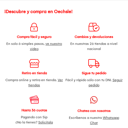
¡Descubre y compra en Oechsle!
Compra fácil y seguro
Cambios y devoluciones
En solo 6 simples pasos,
ve nuestro
En nuestras 26 tiendas a nivel
video
nacional
Retiro en tienda
Sigue tu pedido
Compra online y retira en tienda.
Ver
Fácil y rápido sólo con tu DNI.
Seguir
tiendas
pedido
Hasta 36 cuotas
Chatea con nosotros
Pagando con Sip
Escríbenos a nuestro
Whatsapp
¿No la tienes?
Solicítala
Chat