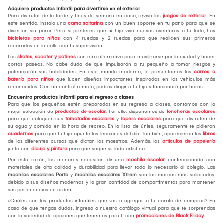
Adquiere productos Infantil para divertirse en el exterior
Para disfrutar de la tarde y fines de semana en casa, revisa los
juegos de exterior
. En
este sentido, instala una
cama saltarina
con un buen soporte en tu patio para que se
diviertan sin parar. Pero si prefieres que tu hijo viva nuevas aventuras a tu lado, hay
bicicletas para niños
con 4 ruedas y 2 ruedas para que realicen sus primeros
recorridos en la calle con tu supervisión.
Los
skates, scooter y patines
son otra alternativa para movilizarse por la ciudad y hacer
cortos paseos. No cabe duda de que impulsarán a tu pequeño a tomar riesgos y
potenciarán sus habilidades. En este mundo moderno, te presentamos los
carros a
batería para niños
que lucen diseños impactantes inspirados en los vehículos más
reconocidos. Con un control remoto, podrás dirigir a tu hijo y funcionará por horas.
Encuentra productos Infantil para el regreso a clases
Para que los pequeños estén preparados en su regreso a clases, contamos con la
mejor selección de
productos de escolar
. Por ello, disponemos de
loncheras escolares
para que coloquen sus
tomatodos escolares
y
tapers escolares
para que disfruten de
su agua y comida en la hora de recreo. En la lista de útiles, seguramente te pidieron
cuadernos
para que tu hijo apunte las lecciones del día. También, aparecieron los
libros
de los diferentes cursos que dictan los maestros. Además, los
artículos de papelería
junto con
dibujo y pintura
para que saque su lado artístico.
Por esta razón, los menores necesitan de una
mochila escolar
confeccionada con
materiales de alta calidad y durabilidad para llevar todo lo necesario al colegio. Las
mochilas escolares Porta
y
mochilas escolares Xtrem
son las marcas más solicitadas,
debido a sus diseños modernos y la gran cantidad de compartimentos para mantener
sus pertenencias en orden.
¿Cuáles son los productos infantiles que vas a agregar a tu carrito de compras? En
caso de que tengas dudas, ingresa a nuestro catálogo virtual para que te sorprendas
con la variedad de opciones que tenemos para ti con
promociones de Black Friday
.