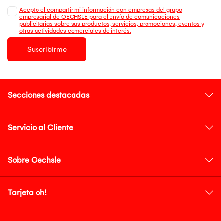
Acepto el compartir mi información con empresas del grupo
empresarial de OECHSLE para el envío de comunicaciones
publicitarias sobre sus productos, servicios, promociones, eventos y
otras actividades comerciales de interés.
Suscribirme
Secciones destacadas
Servicio al Cliente
Sobre Oechsle
Tarjeta oh!