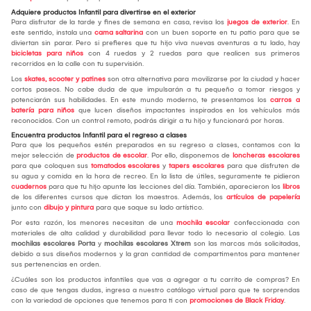
Adquiere productos Infantil para divertirse en el exterior
Para disfrutar de la tarde y fines de semana en casa, revisa los
juegos de exterior
. En
este sentido, instala una
cama saltarina
con un buen soporte en tu patio para que se
diviertan sin parar. Pero si prefieres que tu hijo viva nuevas aventuras a tu lado, hay
bicicletas para niños
con 4 ruedas y 2 ruedas para que realicen sus primeros
recorridos en la calle con tu supervisión.
Los
skates, scooter y patines
son otra alternativa para movilizarse por la ciudad y hacer
cortos paseos. No cabe duda de que impulsarán a tu pequeño a tomar riesgos y
potenciarán sus habilidades. En este mundo moderno, te presentamos los
carros a
batería para niños
que lucen diseños impactantes inspirados en los vehículos más
reconocidos. Con un control remoto, podrás dirigir a tu hijo y funcionará por horas.
Encuentra productos Infantil para el regreso a clases
Para que los pequeños estén preparados en su regreso a clases, contamos con la
mejor selección de
productos de escolar
. Por ello, disponemos de
loncheras escolares
para que coloquen sus
tomatodos escolares
y
tapers escolares
para que disfruten de
su agua y comida en la hora de recreo. En la lista de útiles, seguramente te pidieron
cuadernos
para que tu hijo apunte las lecciones del día. También, aparecieron los
libros
de los diferentes cursos que dictan los maestros. Además, los
artículos de papelería
junto con
dibujo y pintura
para que saque su lado artístico.
Por esta razón, los menores necesitan de una
mochila escolar
confeccionada con
materiales de alta calidad y durabilidad para llevar todo lo necesario al colegio. Las
mochilas escolares Porta
y
mochilas escolares Xtrem
son las marcas más solicitadas,
debido a sus diseños modernos y la gran cantidad de compartimentos para mantener
sus pertenencias en orden.
¿Cuáles son los productos infantiles que vas a agregar a tu carrito de compras? En
caso de que tengas dudas, ingresa a nuestro catálogo virtual para que te sorprendas
con la variedad de opciones que tenemos para ti con
promociones de Black Friday
.