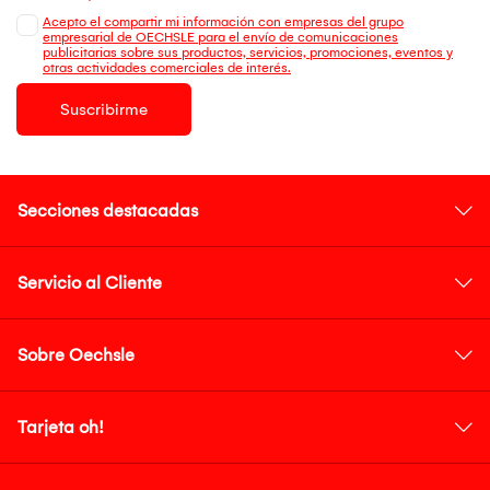
Acepto el compartir mi información con empresas del grupo
empresarial de OECHSLE para el envío de comunicaciones
publicitarias sobre sus productos, servicios, promociones, eventos y
otras actividades comerciales de interés.
Suscribirme
Secciones destacadas
Servicio al Cliente
Sobre Oechsle
Tarjeta oh!