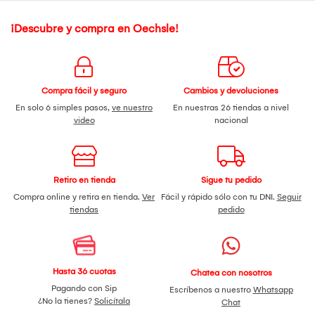
¡Descubre y compra en Oechsle!
Compra fácil y seguro
Cambios y devoluciones
En solo 6 simples pasos,
ve nuestro
En nuestras 26 tiendas a nivel
video
nacional
Retiro en tienda
Sigue tu pedido
Compra online y retira en tienda.
Ver
Fácil y rápido sólo con tu DNI.
Seguir
tiendas
pedido
Hasta 36 cuotas
Chatea con nosotros
Pagando con Sip
Escríbenos a nuestro
Whatsapp
¿No la tienes?
Solicítala
Chat