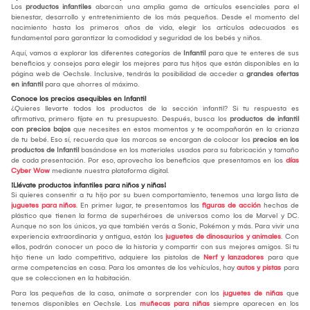
Los
productos infantiles
abarcan una amplia gama de artículos esenciales para el
bienestar, desarrollo y entretenimiento de los más pequeños. Desde el momento del
nacimiento hasta los primeros años de vida, elegir los artículos adecuados es
fundamental para garantizar la comodidad y seguridad de los bebés y niños.
Aquí, vamos a explorar las diferentes categorías de
Infantil
para que te enteres de sus
beneficios y consejos para elegir los mejores para tus hijos que están disponibles en la
página web de Oechsle. Inclusive, tendrás la posibilidad de acceder a
grandes ofertas
en infantil
para que ahorres al máximo.
Conoce los precios asequibles en Infantil
¿Quieres llevarte todos los productos de la sección infantil? Si tu respuesta es
afirmativa, primero fíjate en tu presupuesto. Después, busca los
productos de infantil
con precios bajos
que necesites en estos momentos y te acompañarán en la crianza
de tu bebé. Eso sí, recuerda que las marcas se encargan de colocar los
precios en los
productos de Infantil
basándose en los materiales usados para su fabricación y tamaño
de cada presentación. Por eso, aprovecha los beneficios que presentamos en los
días
Cyber Wow
mediante nuestra plataforma digital.
¡Llévate productos infantiles para niños y niñas!
Si quieres consentir a tu hijo por su buen comportamiento, tenemos una larga lista de
juguetes para niños
. En primer lugar, te presentamos las
figuras de acción
hechas de
plástico que tienen la forma de superhéroes de universos como los de Marvel y DC.
Aunque no son los únicos, ya que también verás a Sonic, Pokémon y más. Para vivir una
experiencia extraordinaria y antigua, están los
juguetes de dinosaurios y animales
. Con
ellos, podrán conocer un poco de la historia y compartir con sus mejores amigos. Si tu
hijo tiene un lado competitivo, adquiere las pistolas de
Nerf y lanzadores
para que
arme competencias en casa. Para los amantes de los vehículos, hay
autos y pistas
para
que se coleccionen en la habitación.
Para las pequeñas de la casa, anímate a sorprender con los
juguetes de niñas
que
tenemos disponibles en Oechsle. Las
muñecas para niñas
siempre aparecen en los