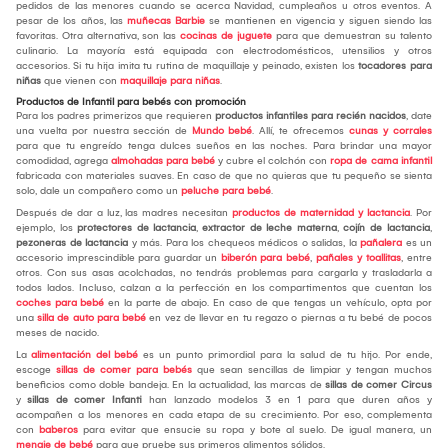
pedidos de las menores cuando se acerca Navidad, cumpleaños u otros eventos. A
pesar de los años, las
muñecas Barbie
se mantienen en vigencia y siguen siendo las
favoritas. Otra alternativa, son las
cocinas de juguete
para que demuestran su talento
culinario. La mayoría está equipada con electrodomésticos, utensilios y otros
accesorios. Si tu hija imita tu rutina de maquillaje y peinado, existen los
tocadores para
niñas
que vienen con
maquillaje para niñas
.
Productos de Infantil para bebés con promoción
Para los padres primerizos que requieren
productos infantiles para recién nacidos
, date
una vuelta por nuestra sección de
Mundo bebé
. Allí, te ofrecemos
cunas y corrales
para que tu engreído tenga dulces sueños en las noches. Para brindar una mayor
comodidad, agrega
almohadas para bebé
y cubre el colchón con
ropa de cama infantil
fabricada con materiales suaves. En caso de que no quieras que tu pequeño se sienta
solo, dale un compañero como un
peluche para bebé
.
Después de dar a luz, las madres necesitan
productos de maternidad y lactancia
. Por
ejemplo, los
protectores de lactancia
,
extractor de leche materna
,
cojín de lactancia
,
pezoneras de lactancia
y más. Para los chequeos médicos o salidas, la
pañalera
es un
accesorio imprescindible para guardar un
biberón para bebé
,
pañales y toallitas
, entre
otros. Con sus asas acolchadas, no tendrás problemas para cargarla y trasladarla a
todos lados. Incluso, calzan a la perfección en los compartimentos que cuentan los
coches para bebé
en la parte de abajo. En caso de que tengas un vehículo, opta por
una
silla de auto para bebé
en vez de llevar en tu regazo o piernas a tu bebé de pocos
meses de nacido.
La
alimentación del bebé
es un punto primordial para la salud de tu hijo. Por ende,
escoge
sillas de comer para bebés
que sean sencillas de limpiar y tengan muchos
beneficios como doble bandeja. En la actualidad, las marcas de
sillas de comer Circus
y
sillas de comer Infanti
han lanzado modelos 3 en 1 para que duren años y
acompañen a los menores en cada etapa de su crecimiento. Por eso, complementa
con
baberos
para evitar que ensucie su ropa y bote al suelo. De igual manera, un
menaje de bebé
para que pruebe sus primeros alimentos sólidos.