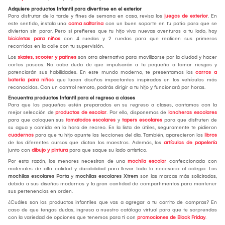
Adquiere productos Infantil para divertirse en el exterior
Para disfrutar de la tarde y fines de semana en casa, revisa los
juegos de exterior
. En
este sentido, instala una
cama saltarina
con un buen soporte en tu patio para que se
diviertan sin parar. Pero si prefieres que tu hijo viva nuevas aventuras a tu lado, hay
bicicletas para niños
con 4 ruedas y 2 ruedas para que realicen sus primeros
recorridos en la calle con tu supervisión.
Los
skates, scooter y patines
son otra alternativa para movilizarse por la ciudad y hacer
cortos paseos. No cabe duda de que impulsarán a tu pequeño a tomar riesgos y
potenciarán sus habilidades. En este mundo moderno, te presentamos los
carros a
batería para niños
que lucen diseños impactantes inspirados en los vehículos más
reconocidos. Con un control remoto, podrás dirigir a tu hijo y funcionará por horas.
Encuentra productos Infantil para el regreso a clases
Para que los pequeños estén preparados en su regreso a clases, contamos con la
mejor selección de
productos de escolar
. Por ello, disponemos de
loncheras escolares
para que coloquen sus
tomatodos escolares
y
tapers escolares
para que disfruten de
su agua y comida en la hora de recreo. En la lista de útiles, seguramente te pidieron
cuadernos
para que tu hijo apunte las lecciones del día. También, aparecieron los
libros
de los diferentes cursos que dictan los maestros. Además, los
artículos de papelería
junto con
dibujo y pintura
para que saque su lado artístico.
Por esta razón, los menores necesitan de una
mochila escolar
confeccionada con
materiales de alta calidad y durabilidad para llevar todo lo necesario al colegio. Las
mochilas escolares Porta
y
mochilas escolares Xtrem
son las marcas más solicitadas,
debido a sus diseños modernos y la gran cantidad de compartimentos para mantener
sus pertenencias en orden.
¿Cuáles son los productos infantiles que vas a agregar a tu carrito de compras? En
caso de que tengas dudas, ingresa a nuestro catálogo virtual para que te sorprendas
con la variedad de opciones que tenemos para ti con
promociones de Black Friday
.