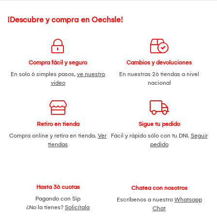
¡Descubre y compra en Oechsle!
Compra fácil y seguro
Cambios y devoluciones
En solo 6 simples pasos,
ve nuestro
En nuestras 26 tiendas a nivel
video
nacional
Retiro en tienda
Sigue tu pedido
Compra online y retira en tienda.
Ver
Fácil y rápido sólo con tu DNI.
Seguir
tiendas
pedido
Hasta 36 cuotas
Chatea con nosotros
Pagando con Sip
Escríbenos a nuestro
Whatsapp
¿No la tienes?
Solicítala
Chat