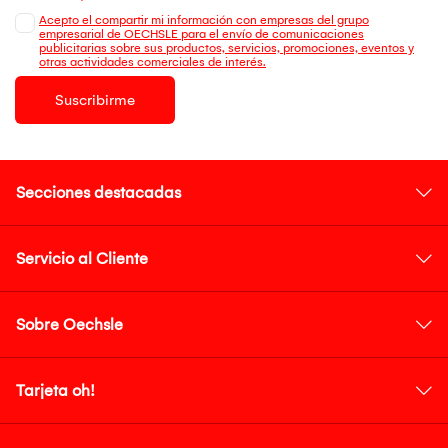
Acepto el compartir mi información con empresas del grupo
empresarial de OECHSLE para el envío de comunicaciones
publicitarias sobre sus productos, servicios, promociones, eventos y
otras actividades comerciales de interés.
Suscribirme
Secciones destacadas
Servicio al Cliente
Sobre Oechsle
Tarjeta oh!