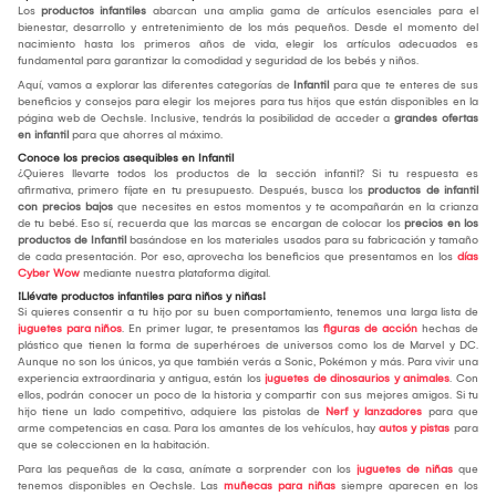
Los
productos infantiles
abarcan una amplia gama de artículos esenciales para el
bienestar, desarrollo y entretenimiento de los más pequeños. Desde el momento del
nacimiento hasta los primeros años de vida, elegir los artículos adecuados es
fundamental para garantizar la comodidad y seguridad de los bebés y niños.
Aquí, vamos a explorar las diferentes categorías de
Infantil
para que te enteres de sus
beneficios y consejos para elegir los mejores para tus hijos que están disponibles en la
página web de Oechsle. Inclusive, tendrás la posibilidad de acceder a
grandes ofertas
en infantil
para que ahorres al máximo.
Conoce los precios asequibles en Infantil
¿Quieres llevarte todos los productos de la sección infantil? Si tu respuesta es
afirmativa, primero fíjate en tu presupuesto. Después, busca los
productos de infantil
con precios bajos
que necesites en estos momentos y te acompañarán en la crianza
de tu bebé. Eso sí, recuerda que las marcas se encargan de colocar los
precios en los
productos de Infantil
basándose en los materiales usados para su fabricación y tamaño
de cada presentación. Por eso, aprovecha los beneficios que presentamos en los
días
Cyber Wow
mediante nuestra plataforma digital.
¡Llévate productos infantiles para niños y niñas!
Si quieres consentir a tu hijo por su buen comportamiento, tenemos una larga lista de
juguetes para niños
. En primer lugar, te presentamos las
figuras de acción
hechas de
plástico que tienen la forma de superhéroes de universos como los de Marvel y DC.
Aunque no son los únicos, ya que también verás a Sonic, Pokémon y más. Para vivir una
experiencia extraordinaria y antigua, están los
juguetes de dinosaurios y animales
. Con
ellos, podrán conocer un poco de la historia y compartir con sus mejores amigos. Si tu
hijo tiene un lado competitivo, adquiere las pistolas de
Nerf y lanzadores
para que
arme competencias en casa. Para los amantes de los vehículos, hay
autos y pistas
para
que se coleccionen en la habitación.
Para las pequeñas de la casa, anímate a sorprender con los
juguetes de niñas
que
tenemos disponibles en Oechsle. Las
muñecas para niñas
siempre aparecen en los