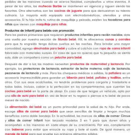
pedidos de las menores cuando se acerca Navidad, cumpleaños u otros eventos. A
pesar de los años, las
muñecas Barbie
se mantienen en vigencia y siguen siendo las
favoritas. Otra alternativa, son las
cocinas de juguete
para que demuestran su talento
culinario. La mayoría está equipada con electrodomésticos, utensilios y otros
accesorios. Si tu hija imita tu rutina de maquillaje y peinado, existen los
tocadores para
niñas
que vienen con
maquillaje para niñas
.
Productos de Infantil para bebés con promoción
Para los padres primerizos que requieren
productos infantiles para recién nacidos
, date
una vuelta por nuestra sección de
Mundo bebé
. Allí, te ofrecemos
cunas y corrales
para que tu engreído tenga dulces sueños en las noches. Para brindar una mayor
comodidad, agrega
almohadas para bebé
y cubre el colchón con
ropa de cama infantil
fabricada con materiales suaves. En caso de que no quieras que tu pequeño se sienta
solo, dale un compañero como un
peluche para bebé
.
Después de dar a luz, las madres necesitan
productos de maternidad y lactancia
. Por
ejemplo, los
protectores de lactancia
,
extractor de leche materna
,
cojín de lactancia
,
pezoneras de lactancia
y más. Para los chequeos médicos o salidas, la
pañalera
es un
accesorio imprescindible para guardar un
biberón para bebé
,
pañales y toallitas
, entre
otros. Con sus asas acolchadas, no tendrás problemas para cargarla y trasladarla a
todos lados. Incluso, calzan a la perfección en los compartimentos que cuentan los
coches para bebé
en la parte de abajo. En caso de que tengas un vehículo, opta por
una
silla de auto para bebé
en vez de llevar en tu regazo o piernas a tu bebé de pocos
meses de nacido.
La
alimentación del bebé
es un punto primordial para la salud de tu hijo. Por ende,
escoge
sillas de comer para bebés
que sean sencillas de limpiar y tengan muchos
beneficios como doble bandeja. En la actualidad, las marcas de
sillas de comer Circus
y
sillas de comer Infanti
han lanzado modelos 3 en 1 para que duren años y
acompañen a los menores en cada etapa de su crecimiento. Por eso, complementa
con
baberos
para evitar que ensucie su ropa y bote al suelo. De igual manera, un
menaje de bebé
para que pruebe sus primeros alimentos sólidos.