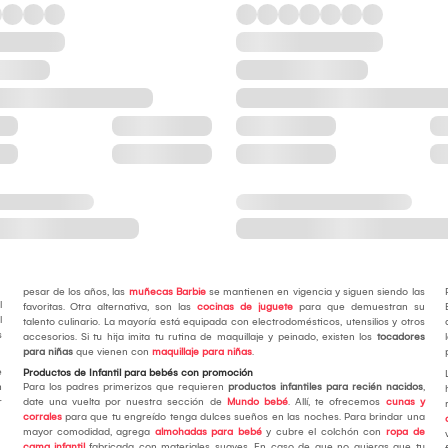
pesar de los años, las
muñecas Barbie
se mantienen en vigencia y siguen siendo las
l
favoritas. Otra alternativa, son las
cocinas de juguete
para que demuestran su
l
talento culinario. La mayoría está equipada con electrodomésticos, utensilios y otros
s
accesorios. Si tu hija imita tu rutina de maquillaje y peinado, existen los
tocadores
para niñas
que vienen con
maquillaje para niñas
.
e
Productos de Infantil para bebés con promoción
n
Para los padres primerizos que requieren
productos infantiles para recién nacidos
,
r
date una vuelta por nuestra sección de
Mundo bebé
. Allí, te ofrecemos
cunas y
corrales
para que tu engreído tenga dulces sueños en las noches. Para brindar una
mayor comodidad, agrega
almohadas para bebé
y cubre el colchón con
ropa de
cama infantil
fabricada con materiales suaves. En caso de que no quieras que tu