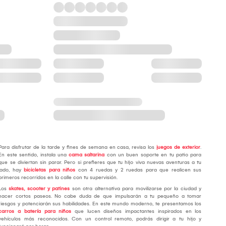
Para disfrutar de la tarde y fines de semana en casa, revisa los
juegos de exterior
.
En este sentido, instala una
cama saltarina
con un buen soporte en tu patio para
que se diviertan sin parar. Pero si prefieres que tu hijo viva nuevas aventuras a tu
lado, hay
bicicletas para niños
con 4 ruedas y 2 ruedas para que realicen sus
primeros recorridos en la calle con tu supervisión.
Los
skates, scooter y patines
son otra alternativa para movilizarse por la ciudad y
hacer cortos paseos. No cabe duda de que impulsarán a tu pequeño a tomar
riesgos y potenciarán sus habilidades. En este mundo moderno, te presentamos los
carros a batería para niños
que lucen diseños impactantes inspirados en los
vehículos más reconocidos. Con un control remoto, podrás dirigir a tu hijo y