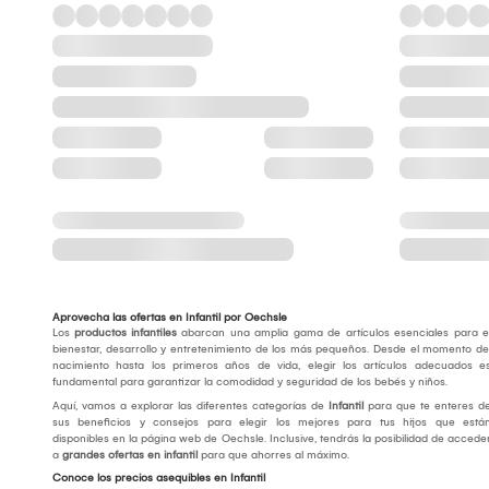
Aprovecha las ofertas en Infantil por Oechsle
Los
productos infantiles
abarcan una amplia gama de artículos esenciales para e
bienestar, desarrollo y entretenimiento de los más pequeños. Desde el momento de
nacimiento hasta los primeros años de vida, elegir los artículos adecuados e
fundamental para garantizar la comodidad y seguridad de los bebés y niños.
Aquí, vamos a explorar las diferentes categorías de
Infantil
para que te enteres d
sus beneficios y consejos para elegir los mejores para tus hijos que está
disponibles en la página web de Oechsle. Inclusive, tendrás la posibilidad de accede
a
grandes ofertas en infantil
para que ahorres al máximo.
Conoce los precios asequibles en Infantil