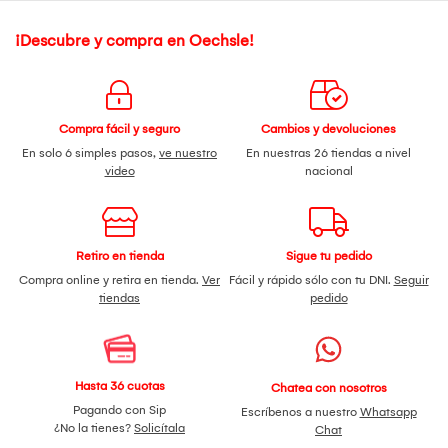
¡Descubre y compra en Oechsle!
Compra fácil y seguro
Cambios y devoluciones
En solo 6 simples pasos,
ve nuestro
En nuestras 26 tiendas a nivel
video
nacional
Retiro en tienda
Sigue tu pedido
Compra online y retira en tienda.
Ver
Fácil y rápido sólo con tu DNI.
Seguir
tiendas
pedido
Hasta 36 cuotas
Chatea con nosotros
Pagando con Sip
Escríbenos a nuestro
Whatsapp
¿No la tienes?
Solicítala
Chat