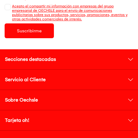
Acepto el compartir mi información con empresas del grupo
empresarial de OECHSLE para el envío de comunicaciones
publicitarias sobre sus productos, servicios, promociones, eventos y
otras actividades comerciales de interés.
Suscribirme
Secciones destacadas
Servicio al Cliente
Sobre Oechsle
Tarjeta oh!