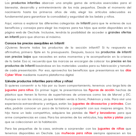
Los
productos infantiles
abarcan una amplia gama de artículos esenciales para el
bienestar, desarrollo y entretenimiento de los más pequeños. Desde el momento del
nacimiento hasta los primeros años de vida, elegir los artículos adecuados es
fundamental para garantizar la comodidad y seguridad de los bebés y niños.
Aquí, vamos a explorar las diferentes categorías de
Infantil
para que te enteres de sus
beneficios y consejos para elegir los mejores para tus hijos que están disponibles en la
página web de Oechsle. Inclusive, tendrás la posibilidad de acceder a
grandes ofertas
en infantil
para que ahorres al máximo.
Conoce los precios asequibles en Infantil
¿Quieres llevarte todos los productos de la sección infantil? Si tu respuesta es
afirmativa, primero fíjate en tu presupuesto. Después, busca los
productos de infantil
con precios bajos
que necesites en estos momentos y te acompañarán en la crianza
de tu bebé. Eso sí, recuerda que las marcas se encargan de colocar los
precios en los
productos de Infantil
basándose en los materiales usados para su fabricación y tamaño
de cada presentación. Por eso, aprovecha los beneficios que presentamos en los
días
Cyber Wow
mediante nuestra plataforma digital.
¡Llévate productos infantiles para niños y niñas!
Si quieres consentir a tu hijo por su buen comportamiento, tenemos una larga lista de
juguetes para niños
. En primer lugar, te presentamos las
figuras de acción
hechas de
plástico que tienen la forma de superhéroes de universos como los de Marvel y DC.
Aunque no son los únicos, ya que también verás a Sonic, Pokémon y más. Para vivir una
experiencia extraordinaria y antigua, están los
juguetes de dinosaurios y animales
. Con
ellos, podrán conocer un poco de la historia y compartir con sus mejores amigos. Si tu
hijo tiene un lado competitivo, adquiere las pistolas de
Nerf y lanzadores
para que
arme competencias en casa. Para los amantes de los vehículos, hay
autos y pistas
para
que se coleccionen en la habitación.
Para las pequeñas de la casa, anímate a sorprender con los
juguetes de niñas
que
tenemos disponibles en Oechsle. Las
muñecas para niñas
siempre aparecen en los