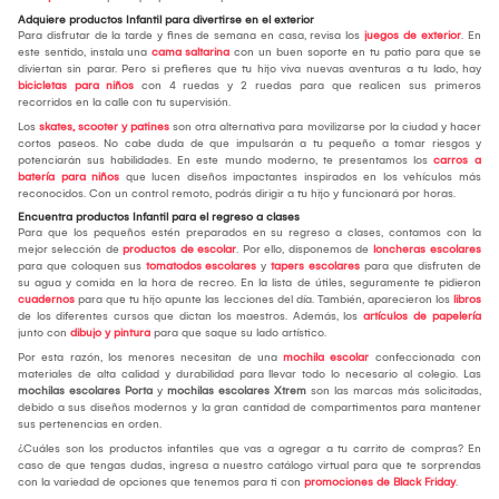
Adquiere productos Infantil para divertirse en el exterior
Para disfrutar de la tarde y fines de semana en casa, revisa los
juegos de exterior
. En
este sentido, instala una
cama saltarina
con un buen soporte en tu patio para que se
diviertan sin parar. Pero si prefieres que tu hijo viva nuevas aventuras a tu lado, hay
bicicletas para niños
con 4 ruedas y 2 ruedas para que realicen sus primeros
recorridos en la calle con tu supervisión.
Los
skates, scooter y patines
son otra alternativa para movilizarse por la ciudad y hacer
cortos paseos. No cabe duda de que impulsarán a tu pequeño a tomar riesgos y
potenciarán sus habilidades. En este mundo moderno, te presentamos los
carros a
batería para niños
que lucen diseños impactantes inspirados en los vehículos más
reconocidos. Con un control remoto, podrás dirigir a tu hijo y funcionará por horas.
Encuentra productos Infantil para el regreso a clases
Para que los pequeños estén preparados en su regreso a clases, contamos con la
mejor selección de
productos de escolar
. Por ello, disponemos de
loncheras escolares
para que coloquen sus
tomatodos escolares
y
tapers escolares
para que disfruten de
su agua y comida en la hora de recreo. En la lista de útiles, seguramente te pidieron
cuadernos
para que tu hijo apunte las lecciones del día. También, aparecieron los
libros
de los diferentes cursos que dictan los maestros. Además, los
artículos de papelería
junto con
dibujo y pintura
para que saque su lado artístico.
Por esta razón, los menores necesitan de una
mochila escolar
confeccionada con
materiales de alta calidad y durabilidad para llevar todo lo necesario al colegio. Las
mochilas escolares Porta
y
mochilas escolares Xtrem
son las marcas más solicitadas,
debido a sus diseños modernos y la gran cantidad de compartimentos para mantener
sus pertenencias en orden.
¿Cuáles son los productos infantiles que vas a agregar a tu carrito de compras? En
caso de que tengas dudas, ingresa a nuestro catálogo virtual para que te sorprendas
con la variedad de opciones que tenemos para ti con
promociones de Black Friday
.