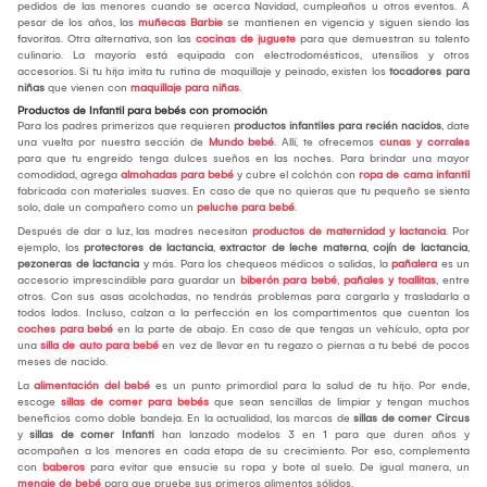
pedidos de las menores cuando se acerca Navidad, cumpleaños u otros eventos. A
pesar de los años, las
muñecas Barbie
se mantienen en vigencia y siguen siendo las
favoritas. Otra alternativa, son las
cocinas de juguete
para que demuestran su talento
culinario. La mayoría está equipada con electrodomésticos, utensilios y otros
accesorios. Si tu hija imita tu rutina de maquillaje y peinado, existen los
tocadores para
niñas
que vienen con
maquillaje para niñas
.
Productos de Infantil para bebés con promoción
Para los padres primerizos que requieren
productos infantiles para recién nacidos
, date
una vuelta por nuestra sección de
Mundo bebé
. Allí, te ofrecemos
cunas y corrales
para que tu engreído tenga dulces sueños en las noches. Para brindar una mayor
comodidad, agrega
almohadas para bebé
y cubre el colchón con
ropa de cama infantil
fabricada con materiales suaves. En caso de que no quieras que tu pequeño se sienta
solo, dale un compañero como un
peluche para bebé
.
Después de dar a luz, las madres necesitan
productos de maternidad y lactancia
. Por
ejemplo, los
protectores de lactancia
,
extractor de leche materna
,
cojín de lactancia
,
pezoneras de lactancia
y más. Para los chequeos médicos o salidas, la
pañalera
es un
accesorio imprescindible para guardar un
biberón para bebé
,
pañales y toallitas
, entre
otros. Con sus asas acolchadas, no tendrás problemas para cargarla y trasladarla a
todos lados. Incluso, calzan a la perfección en los compartimentos que cuentan los
coches para bebé
en la parte de abajo. En caso de que tengas un vehículo, opta por
una
silla de auto para bebé
en vez de llevar en tu regazo o piernas a tu bebé de pocos
meses de nacido.
La
alimentación del bebé
es un punto primordial para la salud de tu hijo. Por ende,
escoge
sillas de comer para bebés
que sean sencillas de limpiar y tengan muchos
beneficios como doble bandeja. En la actualidad, las marcas de
sillas de comer Circus
y
sillas de comer Infanti
han lanzado modelos 3 en 1 para que duren años y
acompañen a los menores en cada etapa de su crecimiento. Por eso, complementa
con
baberos
para evitar que ensucie su ropa y bote al suelo. De igual manera, un
menaje de bebé
para que pruebe sus primeros alimentos sólidos.