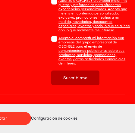
Autorizo a OECHSLE a conocer mejor mis
gustos y preferencias para ofrecerme
experiencias personalizadas. Acepto que
me envien contenido personalizado,
exclusivo, promociones hechas a mi
medida, novedades, descuentos
especiales, eventos y todo lo que se alinee
con lo que realmente me interesa.
Acepto el compartir mi información con
empresas del grupo empresarial de
OECHSLE para el envío de
comunicaciones publicitarias sobre sus
productos, servicios, promociones,
eventos y otras actividades comerciales
de interés.
Suscribirme
Tienda 100% Segura
ptar
Configuración de cookies