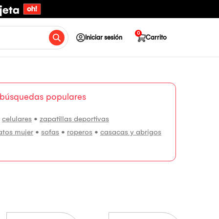
0
Iniciar sesión
Carrito
 búsquedas populares
•
celulares
•
zapatillas deportivas
atos mujer
•
sofas
•
roperos
•
casacas y abrigos