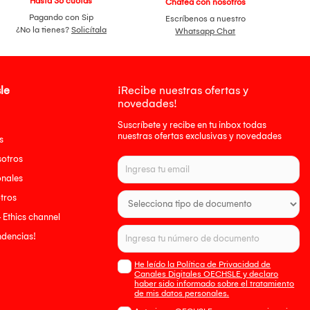
Hasta 36 cuotas
Chatea con nosotros
Pagando con Sip
Escríbenos a nuestro
¿No la tienes?
Solicítala
Whatsapp Chat
le
¡Recibe nuestras ofertas y
novedades!
Suscríbete y recibe en tu inbox todas
nuestras ofertas exclusivas y novedades
s
sotros
onales
tros
- Ethics channel
endencias!
He leído la Política de Privacidad de
Canales Digitales OECHSLE y declaro
haber sido informado sobre el tratamiento
de mis datos personales.