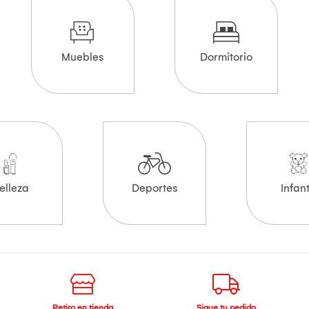
Muebles
Dormitorio
elleza
Deportes
Infant
Retiro en tienda
Sigue tu pedido