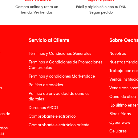
Compra online y retira en
Fácil y rápido sólo con tu DNI.
tienda.
Ver tiendas
Seguir pedido
Servicio al Cliente
Sobre Oechs
?
Términos y Condiciones Generales
Nosotros
Términos y Condiciones de Promociones
Nuestras tienda
Comerciales
Trabaja con no
Términos y condiciones Marketplace
Ventas instituci
Política de cookies
a
Vende con noso
Política de privacidad de canales
Canal de ética 
digitales
¡Lo último en t
Derechos ARCO
nas de
Black friday
Comprobante electrónico
Cyber wow
Comprobante electrónico oriente
atos
Celulares
EE)