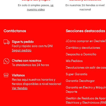
En solo 6 simples pasos,
ve
En nuestras 26 tiendas a nivel
nuestro video
nacional
Contáctanos
Secciones destacadas
¿Cómo comprar en Oechsle
Sigue tu pedido
Facil y rápido solo con tu DNI
Cambios y devoluciones
Seguir pedido
Despacho a Domicilio
Chatea con nosotros
Mis Pedidos
Te atendemos las 24 horas
Devoluciones sin salir de cas
Super Garantía
Visítanos
Revisa aquí nuestros horarios y
Garantía Decohogar
tiendas disponibles a nivel nacional
Garantía en Electro y Máqui
Ver tiendas
Deporte
Gestión de Residuos de Apar
Eléctricos y Electrónicos (RA