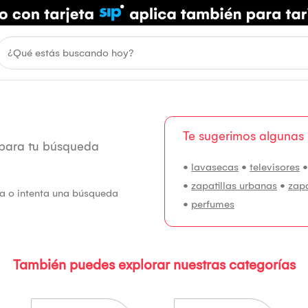
Te sugerimos algunas
 para tu búsqueda
•
lavasecas
•
televisores
•
zapatillas urbanas
•
zap
fía o intenta una búsqueda
•
perfumes
También puedes explorar nuestras categorías