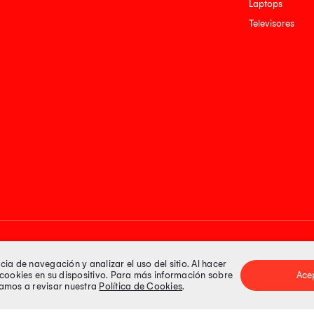
Laptops
Televisores
Medios de pago
a de navegación y analizar el uso del sitio. Al hacer
e cookies en su dispositivo. Para más información sobre
Ace
itamos a revisar nuestra
Política de Cookies
.