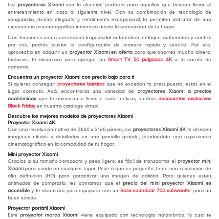
Los
proyectores Xiaomi
son la elección perfecta para aquellos que buscan llevar el
entretenimiento en casa al siguiente nivel. Con su combinación de tecnología de
vanguardia, diseño elegante y rendimiento excepcional, te permiten disfrutar de una
experiencia cinematográfica inmersiva desde la comodidad de tu hogar.
Con funciones como corrección trapezoidal automática, enfoque automático y control
por voz, podrás ajustar la configuración de manera rápida y sencilla. Por ello,
aprovecha en adquirir un
proyector Xiaomi en oferta
para que ahorres mucho dinero.
Inclusive, te alcanzará para agregar un
Smart TV 50 pulgadas 4K
a tu carrito de
compras.
Encuentra un proyector Xiaomi con precio bajo para ti
Si quieres conseguir
proyectores baratos
que no excedan tu presupuesto, estás en el
lugar correcto. Acá, encontrarás una variedad de
proyectores Xiaomi a precios
económicos
que te animarán a llevarte todo. Incluso, tendrás
descuentos exclusivos
Black Friday
en nuestro catálogo virtual.
Descubre los mejores modelos de proyectores Xiaomi
Proyector Xiaomi 4K
Con una resolución nativa de 3840 x 2160 píxeles, los
proyectores Xiaomi 4K
te ofrecen
imágenes nítidas y detalladas en una pantalla grande, brindándote una experiencia
cinematográfica en la comodidad de tu hogar.
Mini proyector Xiaomi
Gracias a su tamaño compacto y peso ligero, es fácil de transportar el
proyector mini
Xiaomi
para usarlo en cualquier lugar. Pese a que es pequeño, tiene una resolución de
alta definición (HD) para garantizar una imagen de calidad. Para quienes estén
animados de comprarlo, les contamos que el
precio del mini proyector Xiaomi es
accesible
y te alcanzará para equiparlo con un
Bose soundbar 700 subwoofer
para un
buen sonido.
Proyector portátil Xiaomi
Este
proyector marca Xiaomi
viene equipado con tecnología inalámbrica, lo cual te