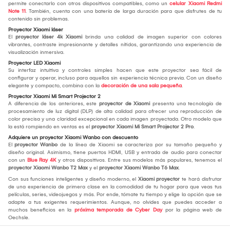
permite conectarlo con otros dispositivos compatibles, como un
celular Xiaomi Redmi
Note 11
. También, cuenta con una batería de larga duración para que disfrutes de tu
contenido sin problemas.
Proyector Xiaomi láser
El
proyector láser 4k Xiaomi
brinda una calidad de imagen superior con colores
vibrantes, contraste impresionante y detalles nítidos, garantizando una experiencia de
visualización inmersiva.
Proyector LED Xiaomi
Su interfaz intuitiva y controles simples hacen que este proyector sea fácil de
configurar y operar, incluso para aquellos sin experiencia técnica previa. Con un diseño
elegante y compacto, combina con la
decoración de una sala pequeña
.
Proyector Xiaomi Mi Smart Projector 2
A diferencia de los anteriores, este
proyector de Xiaomi
presenta una tecnología de
procesamiento de luz digital (DLP) de alta calidad para ofrecer una reproducción de
color precisa y una claridad excepcional en cada imagen proyectada. Otro modelo que
la está rompiendo en ventas es el
proyector Xiaomi Mi Smart Projector 2 Pro
.
Adquiere un proyector Xiaomi Wanbo con descuento
El
proyector Wanbo
de la línea de Xiaomi se caracteriza por su tamaño pequeño y
diseño original. Asimismo, tiene puertos HDMI, USB y entrada de audio para conectar
con un
Blue Ray 4K
y otros dispositivos. Entre sus modelos más populares, tenemos el
proyector Xiaomi Wanbo T2 Max
y el
proyector Xiaomi Wanbo T6 Max
.
Con sus funciones inteligentes y diseño moderno, el
Xiaomi proyector
te hará disfrutar
de una experiencia de primera clase en la comodidad de tu hogar para que veas tus
películas, series, videojuegos y más. Por ende, tómate tu tiempo y elige la opción que se
adapte a tus exigentes requerimientos. Aunque, no olvides que puedes acceder a
muchos beneficios en la
próxima temporada de Cyber Day
por la página web de
Oechsle.