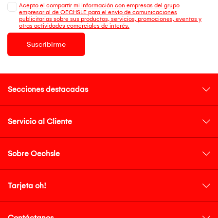
Acepto el compartir mi información con empresas del grupo
empresarial de OECHSLE para el envío de comunicaciones
publicitarias sobre sus productos, servicios, promociones, eventos y
otras actividades comerciales de interés.
Suscribirme
Secciones destacadas
Servicio al Cliente
Sobre Oechsle
Tarjeta oh!
Contáctanos