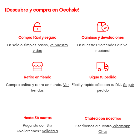
¡Descubre y compra en Oechsle!
Compra fácil y seguro
Cambios y devoluciones
En solo 6 simples pasos,
ve nuestro
En nuestras 26 tiendas a nivel
video
nacional
Retiro en tienda
Sigue tu pedido
Compra online y retira en tienda.
Ver
Fácil y rápido sólo con tu DNI.
Seguir
tiendas
pedido
Hasta 36 cuotas
Chatea con nosotros
Pagando con Sip
Escríbenos a nuestro
Whatsapp
¿No la tienes?
Solicítala
Chat