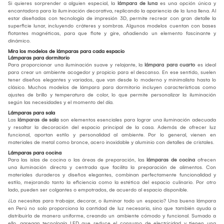
Si quieres sorprender a alguien especial, la
lámpara de luna
es una opción única y
encantadora para la iluminación decorativa, replicando la apariencia de la luna llena. Al
estar diseñadas con tecnología de impresión 3D, permite recrear con gran detalle la
superficie lunar, incluyendo cráteres y sombras. Algunos modelos cuentan con bases
flotantes magnéticas, para que flote y gire, añadiendo un elemento fascinante y
dinámico.
Mira los modelos de lámparas para cada espacio
Lámparas para dormitorio
Para proporcionar una iluminación suave y relajante, la
lámpara para cuarto
es ideal
para crear un ambiente acogedor y propicio para el descanso. En ese sentido, suelen
tener diseños elegantes y variados, que van desde lo moderno y minimalista hasta lo
clásico. Muchos modelos de lámpara para dormitorio incluyen características como
ajustes de brillo y temperatura de color, lo que permite personalizar la iluminación
según las necesidades y el momento del día.
Lámparas para sala
Las
lámparas de sala
son elementos esenciales para lograr una iluminación adecuada
y resaltar la decoración del espacio principal de la casa. Además de ofrecer luz
funcional, aportan estilo y personalidad al ambiente. Por lo general, vienen en
materiales de metal como bronce, acero inoxidable y aluminio con detalles de cristales.
Lámparas para cocina
Para las islas de cocina o las áreas de preparación, las
lámparas de cocina
ofrecen
una iluminación directa y centrada que facilita la preparación de alimentos. Con
materiales duraderos y diseños elegantes, combinan perfectamente funcionalidad y
estilo, mejorando tanto la eficiencia como la estética del espacio culinario. Por otro
lado, pueden ser colgantes o empotrados, de acuerdo al espacio disponible.
¿La necesitas para trabajar, decorar, o iluminar todo un espacio? Una buena lámpara
en Perú no solo proporciona la cantidad de luz necesaria, sino que también ayuda a
distribuirla de manera uniforme, creando un ambiente cómodo y funcional. Sumado a
ello, agregan tecnología LED que reduce el consumo de electricidad y tienen una