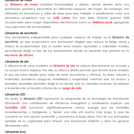
Lámparas de mesa
La
lámpara de mesa
combina funcionalidad y diseño, siendo ideales para una
iluminación puntual y decorativa en diferentes espacios del hogar. Sin embargo, son
utilizadas en dormitorios y salas de estar para leer, trabajar o simplemente crear una
atmósfera acogedora con un
sofá cama
. Por otro lado, ofrecen puertos USB
incorporados para cargar dispositivos electrónicos como un
teléfono móvil
, agregando
una capa extra de funcionalidad.
Lámparas de escritorio
Una herramienta indispensable para cualquier espacio de trabajo es la
lámpara de
escritorio
, ya que proporciona una iluminación dirigida que reduce la fatiga visual y
mejora la productividad. Eso sí, suelen tener brazos ajustables y cabezales móviles,
permitiendo dirigir el haz de luz exactamente donde se necesita tras ponerlo en tu
escritorio de oficina
.
Lámparas de pie
A diferencia de otros modelos, la
lámpara de pie
se coloca directamente en el suelo y
no ocupa mucho espacio. Por ello, su altura y diseño permite que ilumine áreas amplias,
lo que las hace ideales para salas de estar, dormitorios y oficinas. Su base robusta y
materiales duraderos aseguran estabilidad y longevidad, mientras que los brazos y
pantallas ajustables permiten dirigir la luz donde más se necesita. Inclusive, se adaptan
a la perfección al tamaño y forma de un
juego de sala
.
Lámparas LED
Sin duda, la
lámpara LED
representa la vanguardia de la tecnología de iluminación,
ofreciendo una combinación de eficiencia energética y rendimiento superior. Las
bombillas LED
consumen significativamente menos energía que las bombillas
incandescentes y halógenas, y tienen una vida útil mucho más larga, lo que las
convierte en una opción sostenible y económica a largo plazo. Una de sus principales
ventajas es su capacidad para ofrecer una iluminación brillante y clara sin generar
demasiado calor.
Lámparas luna