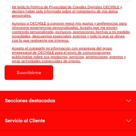
He leído la Política de Privacidad de Canales Digitales OECHSLE y
declaro haber sido informado sobre el tratamiento de mis datos
personales.
Autorizo a OECHSLE a conocer mejor mis gustos y preferencias para
ofrecerme experiencias personalizadas. Acepto que me envien
contenido personalizado, exclusivo, promociones hechas a mi medida,
novedades, descuentos especiales, eventos y todo lo que se alinee
con lo que realmente me interesa.
Acepto el compartir mi información con empresas del grupo
empresarial de OECHSLE para el envío de comunicaciones
publicitarias sobre sus productos, servicios, promociones, eventos y
otras actividades comerciales de interés.
Suscribirme
Secciones destacadas
Servicio al Cliente