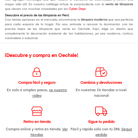
mayor vida útil. En nuestro catálogo virtual, te sorprenderás con la
venta de lámparas
que vienen con muchas novedades por los
Cyber Days
.
Descubre el precio de las lámparas en Perú
Con tantas opciones en el mercado, encontrarás la
lámpara moderna
que sea perfecta
para cada espacio de tu hogar. Por eso, anímate a renovar tu iluminación con los
precios bajos de las lámparas que verás en Oechsle. Aquí, elige un diseño que
complemente la decoración existente de tus habitaciones, ya sea moderna, rústica,
minimalista o industrial.
¡Descubre y compra en Oechsle!
Compra fácil y seguro
Cambios y devoluciones
En solo 6 simples pasos,
ve nuestro
En nuestras 26 tiendas a nivel
video
nacional
Retiro en tienda
Sigue tu pedido
Compra online y retira en tienda.
Ver
Fácil y rápido sólo con tu DNI.
Seguir
tiendas
pedido