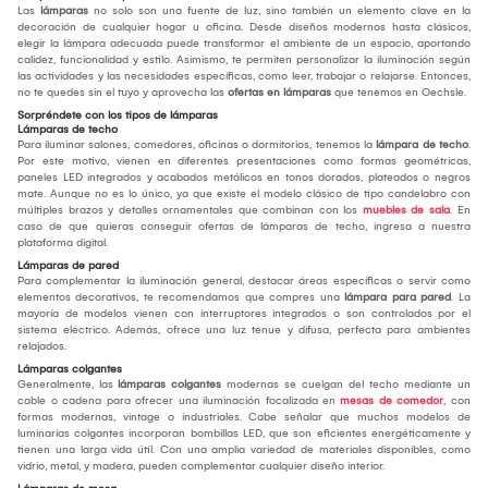
Las
lámparas
no solo son una fuente de luz, sino también un elemento clave en la
decoración de cualquier hogar u oficina. Desde diseños modernos hasta clásicos,
elegir la lámpara adecuada puede transformar el ambiente de un espacio, aportando
calidez, funcionalidad y estilo. Asimismo, te permiten personalizar la iluminación según
las actividades y las necesidades específicas, como leer, trabajar o relajarse. Entonces,
no te quedes sin el tuyo y aprovecha las
ofertas en lámparas
que tenemos en Oechsle.
Sorpréndete con los tipos de lámparas
Lámparas de techo
Para iluminar salones, comedores, oficinas o dormitorios, tenemos la
lámpara de techo
.
Por este motivo, vienen en diferentes presentaciones como formas geométricas,
paneles LED integrados y acabados metálicos en tonos dorados, plateados o negros
mate. Aunque no es lo único, ya que existe el modelo clásico de tipo candelabro con
múltiples brazos y detalles ornamentales que combinan con los
muebles de sala
. En
caso de que quieras conseguir ofertas de lámparas de techo, ingresa a nuestra
plataforma digital.
Lámparas de pared
Para complementar la iluminación general, destacar áreas específicas o servir como
elementos decorativos, te recomendamos que compres una
lámpara para pared
. La
mayoría de modelos vienen con interruptores integrados o son controlados por el
sistema eléctrico. Además, ofrece una luz tenue y difusa, perfecta para ambientes
relajados.
Lámparas colgantes
Generalmente, las
lámparas colgantes
modernas se cuelgan del techo mediante un
cable o cadena para ofrecer una iluminación focalizada en
mesas de comedor
, con
formas modernas, vintage o industriales. Cabe señalar que muchos modelos de
luminarias colgantes incorporan bombillas LED, que son eficientes energéticamente y
tienen una larga vida útil. Con una amplia variedad de materiales disponibles, como
vidrio, metal, y madera, pueden complementar cualquier diseño interior.