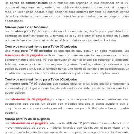
Un
centro de entretenimiento
es el mueble que organiza la sala alrededor de la TV:
agrupa el almacenamiento, ordena los cables y da estructura al espacio sin ocuparlo
todo. En Oechsle.pe podrás elegir opciones para distintos tamaños de pantalla, estilos
de sala y distintos presupuestos, con materiales y acabados que se adaptan a tus
necesidades.
Muebles para TV en tendencia
Los
muebles para TV
de hoy combinan almacenamiento, diseño y compatibilidad con
pantallas de distintos tamaños. El tamaño de la TV es el primer dato a tener en cuenta,
porque define el ancho mínimo del mueble y cuánto espacio queda a los lados.
Centro de entretenimiento para TV de 55 pulgadas
Una
mesa para TV 55 pulgadas
es una opción muy común en salas medianas. Los
televisores de 55 pulgadas
se llevan bien con muebles que tienen cajones centrales o
compartimentos laterales, ya que aprovechan bien el ancho sin recargar el ambiente.
Además, ese espacio extra sirve para organizar mandos, cables y accesorios que
suelen quedarse sin lugar. Si también tienes una barra de sonido o un decodificador, un
mueble con repisas abiertas facilita la ventilación y el acceso sin complicaciones.
Centro de entretenimiento para TV de 65 pulgadas
Un
mueble para TV 65 pulgadas
con repisas abiertas a los lados equilibra visualmente
el conjunto y da lugar a consolas, decodificadores o sistemas de audio sin que todo
quede apilado.
Los
televisores de 65 pulgadas
ya ocupan bastante pared, así que el mueble necesita
acompañar esa escala. Un diseño con módulos laterales o aleros ayuda a que el
conjunto se vea proporcionado y no solo como una pantalla flotando sobre un mueble
pequeño.
Mueble para TV de 75 pulgadas
Los
televisores de 75 pulgadas
piden un
mueble de TV para sala
más estructurado, con
mayor capacidad de carga y módulos laterales que distribuyen el peso visual en la
pared. En este tamaño, la experiencia de ver una película o un partido cambia bastante,