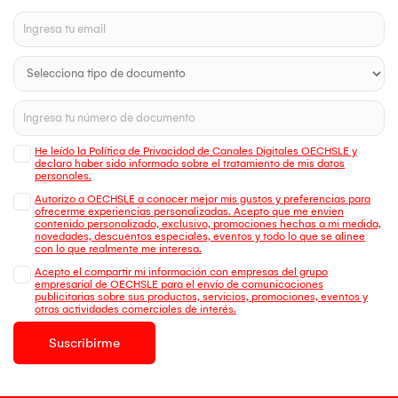
He leído la Política de Privacidad de Canales Digitales OECHSLE y
declaro haber sido informado sobre el tratamiento de mis datos
personales.
Autorizo a OECHSLE a conocer mejor mis gustos y preferencias para
ofrecerme experiencias personalizadas. Acepto que me envien
contenido personalizado, exclusivo, promociones hechas a mi medida,
novedades, descuentos especiales, eventos y todo lo que se alinee
con lo que realmente me interesa.
Acepto el compartir mi información con empresas del grupo
empresarial de OECHSLE para el envío de comunicaciones
publicitarias sobre sus productos, servicios, promociones, eventos y
otras actividades comerciales de interés.
Suscribirme