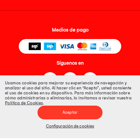
Medios de pago
Síguenos en
Usamos cookies para mejorar su experiencia de navegación y
analizar el uso del sitio. Al hacer clic en “Acepto”, usted consiente
el uso de cookies en su dispositivo. Para más información sobre
cómo administrarlas o eliminarlas, lo invitamos a revisar nuestra
Política de Cookies
.
Tienda 100% Segura
Aceptar
Tiendas Peruanas S.A. R.U.C. Nº 20493020618. Todos los derechos
reservados. Av. Aviación 2405 Piso 3, San Borja
Configuración de cookies
Precios disponibles solo en www.oechsle.pe. Precios online publicados
pueden incluir descuento adicional. Precios sujetos a variaciones sin
previo aviso. Productos sujetos a disponibilidad de stock