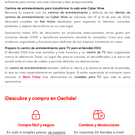
suficiente para armar una sala cómoda y bien proporcionada.
Centros de entretenimiento para transformar tu sala este Cyber Wow
Renueva tu espacio con los
centros de entretenimiento
y disfruta de las
ofertas de
centros de entretenimiento
del
Cyber Wow
de Oechsle. Del 13 al 16 de julio de 2026,
descubre muebles de
Kaz Home
diseñados para organizar tu televisor, consolas,
parlantes y objetos decorativos en un solo lugar.
Aprovecha hasta 50% de descuento en productos seleccionados, envío gratis por
compras desde S/999 y beneficios exclusivos durante la campaña. Crea una sala
moderna, organizada y funcional para disfrutar de tus mejores momentos en casa.
Prepara tu centro de entretenimiento para TV para el Mundial 2026
El Mundial 2026 trae más partidos y más horarios, y un
centro de TV
bien organizado
marca la diferencia. Tener un lugar fijo para la consola, el decodificador y la barra de
sonido evita el caos de cables y permite disfrutar sin distracciones.
Un
centro de entretenimiento
también define la altura y la distancia ideal de la pantalla,
lo que se nota especialmente en partidos largos. Si estás esperando el momento para
renovar, el
Black Friday
trae descuentos en
muebles para TV
que vale la pena
aprovechar.
¡Descubre y compra en Oechsle!
Compra fácil y seguro
Cambios y devoluciones
En solo 6 simples pasos,
ve nuestro
En nuestras 26 tiendas a nivel