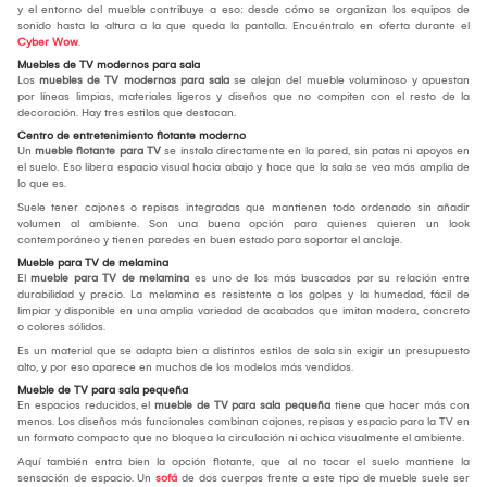
y el entorno del mueble contribuye a eso: desde cómo se organizan los equipos de
sonido hasta la altura a la que queda la pantalla. Encuéntralo en oferta durante el
Cyber Wow
.
Muebles de TV modernos para sala
Los
muebles de TV modernos para sala
se alejan del mueble voluminoso y apuestan
por líneas limpias, materiales ligeros y diseños que no compiten con el resto de la
decoración. Hay tres estilos que destacan.
Centro de entretenimiento flotante moderno
Un
mueble flotante para TV
se instala directamente en la pared, sin patas ni apoyos en
el suelo. Eso libera espacio visual hacia abajo y hace que la sala se vea más amplia de
lo que es.
Suele tener cajones o repisas integradas que mantienen todo ordenado sin añadir
volumen al ambiente. Son una buena opción para quienes quieren un look
contemporáneo y tienen paredes en buen estado para soportar el anclaje.
Mueble para TV de melamina
El
mueble para TV de melamina
es uno de los más buscados por su relación entre
durabilidad y precio. La melamina es resistente a los golpes y la humedad, fácil de
limpiar y disponible en una amplia variedad de acabados que imitan madera, concreto
o colores sólidos.
Es un material que se adapta bien a distintos estilos de sala sin exigir un presupuesto
alto, y por eso aparece en muchos de los modelos más vendidos.
Mueble de TV para sala pequeña
En espacios reducidos, el
mueble de TV para sala pequeña
tiene que hacer más con
menos. Los diseños más funcionales combinan cajones, repisas y espacio para la TV en
un formato compacto que no bloquea la circulación ni achica visualmente el ambiente.
Aquí también entra bien la opción flotante, que al no tocar el suelo mantiene la
sensación de espacio. Un
sofá
de dos cuerpos frente a este tipo de mueble suele ser