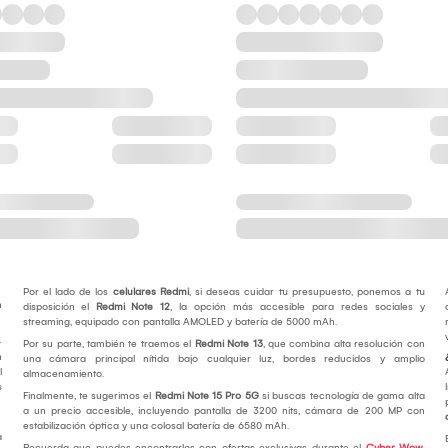
Por el lado de los
celulares Redmi
, si deseas cuidar tu presupuesto, ponemos a tu
n
disposición el
Redmi Note 12
, la opción más accesible para redes sociales y
streaming, equipado con pantalla AMOLED y batería de 5000 mAh.
-
Por su parte, también te traemos el
Redmi Note 13
, que combina alta resolución con
n
una cámara principal nítida bajo cualquier luz, bordes reducidos y amplio
l
almacenamiento.
s
Finalmente, te sugerimos el
Redmi Note 15 Pro 5G
si buscas tecnología de gama alta
a un precio accesible, incluyendo pantalla de 3200 nits, cámara de 200 MP con
estabilización óptica y una colosal batería de 6580 mAh.
a