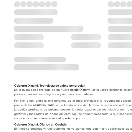
Celulares Xiaomi: Tecnología de última generación
En la búsqueda constante de un nuevo
celular Xiaomi
, los usuarios peruanos exige
potencia, innovación fotográfica y un precio competitivo.
Por ello, elegir entre la alta potencia de la línea principal o la reconocida calidad
precio de los
celulares Redmi
en la tienda online de Oechsle.pe se ha convertido e
la opción predilecta de quienes desean la mejor experiencia tecnológica, con tota
garantía y facilidades de financiamiento. Aquí te comentamos todo lo que necesita
conocer para encontrar el modelo perfecto para ti.
Celulares Xiaomi: Ofertas en Oechsle
En nuestro catálogo virtual reunimos las versiones más potentes y equilibradas de l