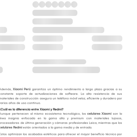
Además,
Xiaomi Perú
garantiza un óptimo rendimiento a largo plazo gracias a su
constante soporte de actualizaciones de software. La alta resistencia de sus
materiales de construcción asegura un teléfono móvil veloz, eficiente y duradero por
varios años de uso continuo.
¿Cuál es la diferencia entre Xiaomi y Redmi?
Aunque pertenecen al mismo ecosistema tecnológico, los
celulares Xiaomi
son la
línea insignia enfocada en la gama alta y premium con materiales lujosos,
procesadores de última generación y cámaras profesionales Leica, mientras que los
celulares Redmi
están orientados a la gama media y de entrada.
Estos optimizan los acabados estéticos para ofrecer el mayor beneficio técnico por