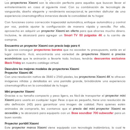
Los
proyectores Xiaomi
son la elección perfecta para aquellos que buscan llevar el
entretenimiento en casa al siguiente nivel. Con su combinación de tecnología de
vanguardia, diseño elegante y rendimiento excepcional, te permiten disfrutar de una
experiencia cinematográfica inmersiva desde la comodidad de tu hogar.
Con funciones como corrección trapezoidal automática, enfoque automático y control
por voz, podrás ajustar la configuración de manera rápida y sencilla. Por ello,
aprovecha en adquirir un
proyector Xiaomi en oferta
para que ahorres mucho dinero.
Inclusive, te alcanzará para agregar un
Smart TV 50 pulgadas 4K
a tu carrito de
compras.
Encuentra un proyector Xiaomi con precio bajo para ti
Si quieres conseguir
proyectores baratos
que no excedan tu presupuesto, estás en el
lugar correcto. Acá, encontrarás una variedad de
proyectores Xiaomi a precios
económicos
que te animarán a llevarte todo. Incluso, tendrás
descuentos exclusivos
Black Friday
en nuestro catálogo virtual.
Descubre los mejores modelos de proyectores Xiaomi
Proyector Xiaomi 4K
Con una resolución nativa de 3840 x 2160 píxeles, los
proyectores Xiaomi 4K
te ofrecen
imágenes nítidas y detalladas en una pantalla grande, brindándote una experiencia
cinematográfica en la comodidad de tu hogar.
Mini proyector Xiaomi
Gracias a su tamaño compacto y peso ligero, es fácil de transportar el
proyector mini
Xiaomi
para usarlo en cualquier lugar. Pese a que es pequeño, tiene una resolución de
alta definición (HD) para garantizar una imagen de calidad. Para quienes estén
animados de comprarlo, les contamos que el
precio del mini proyector Xiaomi es
accesible
y te alcanzará para equiparlo con un
Bose soundbar 700 subwoofer
para un
buen sonido.
Proyector portátil Xiaomi
Este
proyector marca Xiaomi
viene equipado con tecnología inalámbrica, lo cual te