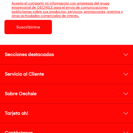
Acepto el compartir mi información con empresas del grupo
empresarial de OECHSLE para el envío de comunicaciones
publicitarias sobre sus productos, servicios, promociones, eventos y
otras actividades comerciales de interés.
Suscribirme
Secciones destacadas
Servicio al Cliente
Sobre Oechsle
Tarjeta oh!
Contáctanos