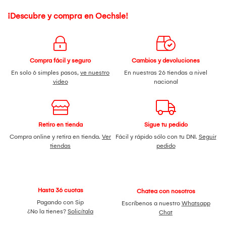
¡Descubre y compra en Oechsle!
Compra fácil y seguro
Cambios y devoluciones
En solo 6 simples pasos,
ve nuestro
En nuestras 26 tiendas a nivel
video
nacional
Retiro en tienda
Sigue tu pedido
Compra online y retira en tienda.
Ver
Fácil y rápido sólo con tu DNI.
Seguir
tiendas
pedido
Hasta 36 cuotas
Chatea con nosotros
Pagando con Sip
Escríbenos a nuestro
Whatsapp
¿No la tienes?
Solicítala
Chat