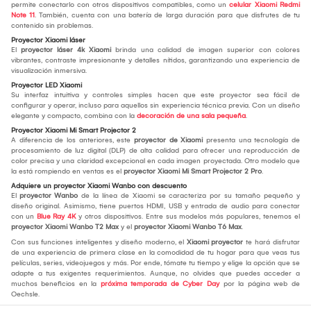
permite conectarlo con otros dispositivos compatibles, como un
celular Xiaomi Redmi
Note 11
. También, cuenta con una batería de larga duración para que disfrutes de tu
contenido sin problemas.
Proyector Xiaomi láser
El
proyector láser 4k Xiaomi
brinda una calidad de imagen superior con colores
vibrantes, contraste impresionante y detalles nítidos, garantizando una experiencia de
visualización inmersiva.
Proyector LED Xiaomi
Su interfaz intuitiva y controles simples hacen que este proyector sea fácil de
configurar y operar, incluso para aquellos sin experiencia técnica previa. Con un diseño
elegante y compacto, combina con la
decoración de una sala pequeña
.
Proyector Xiaomi Mi Smart Projector 2
A diferencia de los anteriores, este
proyector de Xiaomi
presenta una tecnología de
procesamiento de luz digital (DLP) de alta calidad para ofrecer una reproducción de
color precisa y una claridad excepcional en cada imagen proyectada. Otro modelo que
la está rompiendo en ventas es el
proyector Xiaomi Mi Smart Projector 2 Pro
.
Adquiere un proyector Xiaomi Wanbo con descuento
El
proyector Wanbo
de la línea de Xiaomi se caracteriza por su tamaño pequeño y
diseño original. Asimismo, tiene puertos HDMI, USB y entrada de audio para conectar
con un
Blue Ray 4K
y otros dispositivos. Entre sus modelos más populares, tenemos el
proyector Xiaomi Wanbo T2 Max
y el
proyector Xiaomi Wanbo T6 Max
.
Con sus funciones inteligentes y diseño moderno, el
Xiaomi proyector
te hará disfrutar
de una experiencia de primera clase en la comodidad de tu hogar para que veas tus
películas, series, videojuegos y más. Por ende, tómate tu tiempo y elige la opción que se
adapte a tus exigentes requerimientos. Aunque, no olvides que puedes acceder a
muchos beneficios en la
próxima temporada de Cyber Day
por la página web de
Oechsle.