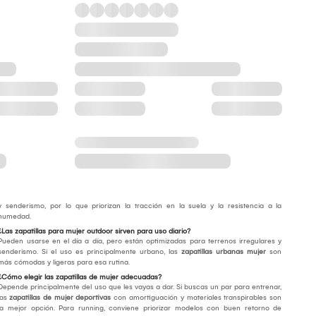
y senderismo, por lo que priorizan la tracción en la suela y la resistencia a la
humedad.
¿Las zapatillas para mujer outdoor sirven para uso diario?
Pueden usarse en el día a día, pero están optimizadas para terrenos irregulares y
senderismo. Si el uso es principalmente urbano, las
zapatillas urbanas mujer
son
más cómodas y ligeras para esa rutina.
¿Cómo elegir las zapatillas de mujer adecuadas?
Depende principalmente del uso que les vayas a dar. Si buscas un par para entrenar,
las
zapatillas de mujer deportivas
con amortiguación y materiales transpirables son
la mejor opción. Para running, conviene priorizar modelos con buen retorno de