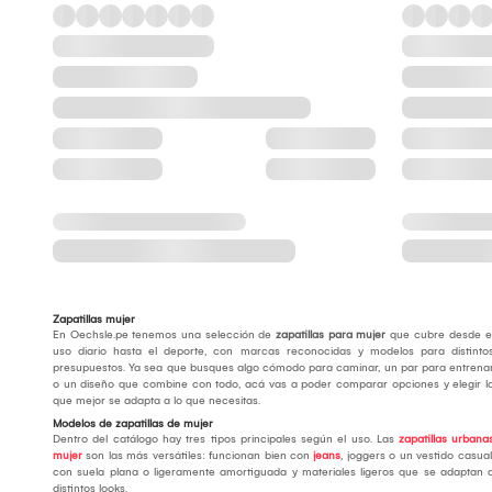
Zapatillas mujer
En Oechsle.pe tenemos una selección de
zapatillas para mujer
que cubre desde e
uso diario hasta el deporte, con marcas reconocidas y modelos para distinto
presupuestos. Ya sea que busques algo cómodo para caminar, un par para entrena
o un diseño que combine con todo, acá vas a poder comparar opciones y elegir l
que mejor se adapta a lo que necesitas.
Modelos de zapatillas de mujer
Dentro del catálogo hay tres tipos principales según el uso. Las
zapatillas urbana
mujer
son las más versátiles: funcionan bien con
jeans
, joggers o un vestido casual
con suela plana o ligeramente amortiguada y materiales ligeros que se adaptan 
distintos looks.