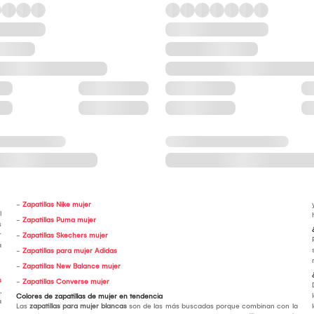
-
Zapatillas Nike mujer
l
-
Zapatillas Puma mujer
s
r
-
Zapatillas Skechers mujer
a
-
Zapatillas para mujer Adidas
-
Zapatillas New Balance mujer
s
-
Zapatillas Converse mujer
,
Colores de zapatillas de mujer en tendencia
a
Las
zapatillas para mujer blancas
son de las más buscadas porque combinan con la