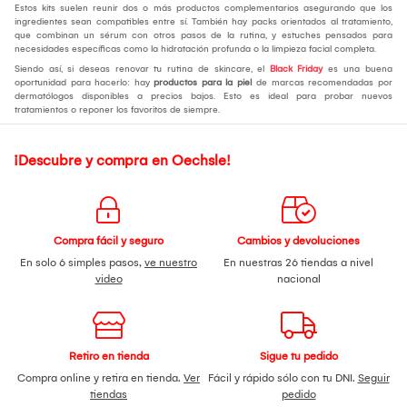
Estos kits suelen reunir dos o más productos complementarios asegurando que los
ingredientes sean compatibles entre sí. También hay packs orientados al tratamiento,
que combinan un sérum con otros pasos de la rutina, y estuches pensados para
necesidades específicas como la hidratación profunda o la limpieza facial completa.
Siendo así, si deseas renovar tu rutina de skincare, el
Black Friday
es una buena
oportunidad para hacerlo: hay
productos para la piel
de marcas recomendadas por
dermatólogos disponibles a precios bajos. Esto es ideal para probar nuevos
tratamientos o reponer los favoritos de siempre.
¡Descubre y compra en Oechsle!
Compra fácil y seguro
Cambios y devoluciones
En solo 6 simples pasos,
ve nuestro
En nuestras 26 tiendas a nivel
video
nacional
Retiro en tienda
Sigue tu pedido
Compra online y retira en tienda.
Ver
Fácil y rápido sólo con tu DNI.
Seguir
tiendas
pedido