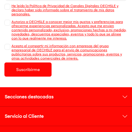
He leído la Política de Privacidad de Canales Digitales OECHSLE y
declaro haber sido informado sobre el tratamiento de mis datos
personales.
Autorizo a OECHSLE a conocer mejor mis gustos y preferencias para
ofrecerme experiencias personalizadas. Acepto que me envien
contenido personalizado, exclusivo, promociones hechas a mi medida,
novedades, descuentos especiales, eventos y todo lo que se alinee
con lo que realmente me interesa.
Acepto el compartir mi información con empresas del grupo
empresarial de OECHSLE para el envío de comunicaciones
publicitarias sobre sus productos, servicios, promociones, eventos y
otras actividades comerciales de interés.
Suscribirme
Secciones destacadas
Servicio al Cliente