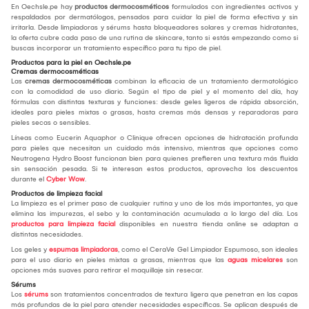
En Oechsle.pe hay
productos dermocosméticos
formulados con ingredientes activos y
respaldados por dermatólogos, pensados para cuidar la piel de forma efectiva y sin
irritarla. Desde limpiadoras y sérums hasta bloqueadores solares y cremas hidratantes,
la oferta cubre cada paso de una rutina de skincare, tanto si estás empezando como si
buscas incorporar un tratamiento específico para tu tipo de piel.
Productos para la piel en Oechsle.pe
Cremas dermocosméticas
Las
cremas dermocosméticas
combinan la eficacia de un tratamiento dermatológico
con la comodidad de uso diario. Según el tipo de piel y el momento del día, hay
fórmulas con distintas texturas y funciones: desde geles ligeros de rápida absorción,
ideales para pieles mixtas o grasas, hasta cremas más densas y reparadoras para
pieles secas o sensibles.
Líneas como Eucerin Aquaphor o Clinique ofrecen opciones de hidratación profunda
para pieles que necesitan un cuidado más intensivo, mientras que opciones como
Neutrogena Hydro Boost funcionan bien para quienes prefieren una textura más fluida
sin sensación pesada. Si te interesan estos productos, aprovecha los descuentos
durante el
Cyber Wow
.
Productos de limpieza facial
La limpieza es el primer paso de cualquier rutina y uno de los más importantes, ya que
elimina las impurezas, el sebo y la contaminación acumulada a lo largo del día. Los
productos para limpieza facial
disponibles en nuestra tienda online se adaptan a
distintas necesidades.
Los geles y
espumas limpiadoras
, como el CeraVe Gel Limpiador Espumoso, son ideales
para el uso diario en pieles mixtas a grasas, mientras que las
aguas micelares
son
opciones más suaves para retirar el maquillaje sin resecar.
Sérums
Los
sérums
son tratamientos concentrados de textura ligera que penetran en las capas
más profundas de la piel para atender necesidades específicas. Se aplican después de