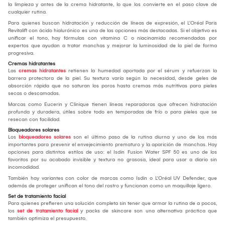
la limpieza y antes de la crema hidratante, lo que los convierte en el paso clave de
cualquier rutina.
Para quienes buscan hidratación y reducción de líneas de expresión, el L'Oréal Paris
Revitalift con ácido hialurónico es una de las opciones más destacadas. Si el objetivo es
unificar el tono, hay fórmulas con vitamina C o niacinamida recomendadas por
expertos que ayudan a tratar manchas y mejorar la luminosidad de la piel de forma
progresiva.
Cremas hidratantes
Las
cremas hidratantes
retienen la humedad aportada por el sérum y refuerzan la
barrera protectora de la piel. Su textura varía según la necesidad, desde geles de
absorción rápida que no saturan los poros hasta cremas más nutritivas para pieles
secas o descamadas.
Marcas como Eucerin y Clinique tienen líneas reparadoras que ofrecen hidratación
profunda y duradera, útiles sobre todo en temporadas de frío o para pieles que se
resecan con facilidad.
Bloqueadores solares
Los
bloqueadores solares
son el último paso de la rutina diurna y uno de los más
importantes para prevenir el envejecimiento prematuro y la aparición de manchas. Hay
opciones para distintos estilos de uso: el Isdin Fusion Water SPF 50 es uno de los
favoritos por su acabado invisible y textura no grasosa, ideal para usar a diario sin
incomodidad.
También hay variantes con color de marcas como Isdin o L'Oréal UV Defender, que
además de proteger unifican el tono del rostro y funcionan como un maquillaje ligero.
Set de tratamiento facial
Para quienes prefieren una solución completa sin tener que armar la rutina de a pocos,
los
set de tratamiento facial
y packs de skincare son una alternativa práctica que
también optimiza el presupuesto.