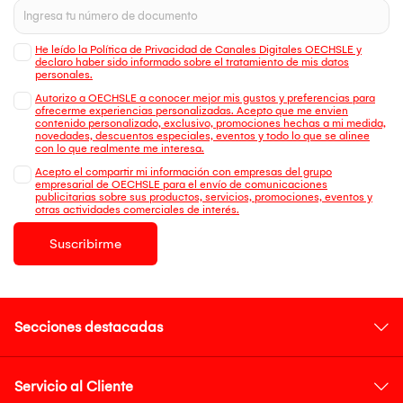
He leído la Política de Privacidad de Canales Digitales OECHSLE y
declaro haber sido informado sobre el tratamiento de mis datos
personales.
Autorizo a OECHSLE a conocer mejor mis gustos y preferencias para
ofrecerme experiencias personalizadas. Acepto que me envien
contenido personalizado, exclusivo, promociones hechas a mi medida,
novedades, descuentos especiales, eventos y todo lo que se alinee
con lo que realmente me interesa.
Acepto el compartir mi información con empresas del grupo
empresarial de OECHSLE para el envío de comunicaciones
publicitarias sobre sus productos, servicios, promociones, eventos y
otras actividades comerciales de interés.
Suscribirme
Secciones destacadas
Servicio al Cliente