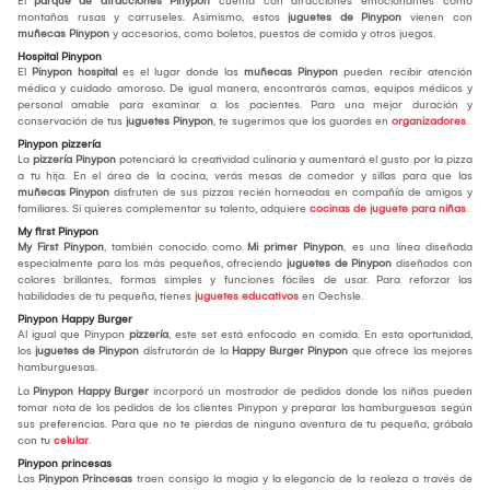
El
parque de atracciones Pinypon
cuenta con atracciones emocionantes como
montañas rusas y carruseles. Asimismo, estos
juguetes de Pinypon
vienen con
muñecas Pinypon
y accesorios, como boletos, puestos de comida y otros juegos.
Hospital Pinypon
El
Pinypon hospital
es el lugar donde las
muñecas Pinypon
pueden recibir atención
médica y cuidado amoroso. De igual manera, encontrarás camas, equipos médicos y
personal amable para examinar a los pacientes. Para una mejor duración y
conservación de tus
juguetes Pinypon
, te sugerimos que los guardes en
organizadores
.
Pinypon pizzería
La
pizzería Pinypon
potenciará la creatividad culinaria y aumentará el gusto por la pizza
a tu hija. En el área de la cocina, verás mesas de comedor y sillas para que las
muñecas Pinypon
disfruten de sus pizzas recién horneadas en compañía de amigos y
familiares. Si quieres complementar su talento, adquiere
cocinas de juguete para niñas
.
My first Pinypon
My First Pinypon
, también conocido como
Mi primer Pinypon
, es una línea diseñada
especialmente para los más pequeños, ofreciendo
juguetes de Pinypon
diseñados con
colores brillantes, formas simples y funciones fáciles de usar. Para reforzar las
habilidades de tu pequeña, tienes
juguetes educativos
en Oechsle.
Pinypon Happy Burger
Al igual que Pinypon
pizzería
, este set está enfocado en comida. En esta oportunidad,
los
juguetes de Pinypon
disfrutarán de la
Happy Burger Pinypon
que ofrece las mejores
hamburguesas.
La
Pinypon Happy Burger
incorporó un mostrador de pedidos donde las niñas pueden
tomar nota de los pedidos de los clientes Pinypon y preparar las hamburguesas según
sus preferencias. Para que no te pierdas de ninguna aventura de tu pequeña, grábala
con tu
celular
.
Pinypon princesas
Las
Pinypon Princesas
traen consigo la magia y la elegancia de la realeza a través de