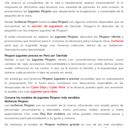
¿Se acerca el cumpleaños de tu hija o simplemente quieres sorprenderla? Si tu
respuesta es afirmativa, aquí tenemos una variedad de opciones. En esta ocasión, te
presentamos los
juguetes Pinypon
que despertarán la imaginación y creatividad de la
pequeña de la casa.
Desde
muñecas Pinypon
hasta la
casa Pinypon
son algunos artículos disponibles que se
encuentran en la
sección de juguetería
de Oechsle. ¡Asegura la diversión de tu
pequeña con los mejores juguetes de Pinypon!
Si estás convencida en adquirir los
juguetes Pinypon
, descubre los
Pinypon ofertas
y
promociones que tenemos para ti. Inclusive, te alcanzará para comprar otras
muñecas
para que tu engreída tenga una inmensa colección dentro de su habitación.
¡Aprovecha esta oportunidad!
Pinypon juguetes precios en Perú por Oechsle
Debido a que los
juguetes Pinypon
vienen con características interactivas, como
cambios de ropa, accesorios intercambiables e iluminación con sonido, dichos puntos
suelen influenciar en los costos. A eso, se le suman el tamaño y la popularidad que
obtiene cada producto ni bien es puesto en venta.
Sin embargo, acá tenemos
Pinypon juguetes a precios
accesibles que no sobrepasará
tu presupuesto. Por si fuera poco, contamos con descuentos imperdibles en las
temporadas de los
Cyber Days
y
Cyber Wow
. Si te alcanza, puedes optar por aumentar
tu pedido con más
juguetes para niñas
.
Conoce los modelos de juguetes Pinypon más vendidos
Muñecas Pinypon
Las
muñecas Pinypon
son el corazón de la marca, ofreciendo una amplia gama de
personajes encantadores y adorables, como princesas, hadas, sirenas y hasta
exploradoras. Con cada
Piny Pon muñeca
, las niñas pueden intercambiar piezas y
accesorios para personalizarla a su gusto y manera.
No obstante, el modelo de
Pinypon muñeca grande
es uno de los más vendidos.