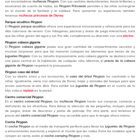
sus encantadoras
muñecas Pinypon
. Con sus vestidos deslumbrantes, tiaras brillantes y
escenarios de cuento de hadas, las
Pinypon Princesas
permiten a las niñas sumergirse
en el mundo de la fantasía y la nobleza. Para aumentar su experiencia, también
tenemos
muñecas princesas de Disney
.
Parque acuático Pinypon
El
Pinypon parque acuático
ofrece una experiencia emocionante y refrescante para los
días calurosos de verano. Con toboganes, piscinas y áreas de juego interactivas, hará
que las niñas gocen del agua y sol. Por ello, complementa su diversión con una
piscina
.
Pinypon cabeza gigante
El
Pinypon cabeza gigante
posee una gran cantidad de compartimentos secretos y
muchas sorpresas para que las menores coloquen los elementos que tienen de los
juguetes Pinypon
. Con su tamaño impresionante, esta cabeza gigante se destaca como
una pieza central en la habitación de cualquier niña. Mientras, el
precio de la cabeza
gigante de Pinypon
respetará tu presupuesto.
Pinypon casa del árbol
Con su diseño único y sus accesorios, la
casa del árbol Pinypon
ha cautivado a las
niñas. Igualmente, viene con adornos de flores, hojas y animales del bosque para que
armen aventuras al aire libre. Para exhibir tus
juguetes de Pinypon
en el cuarto de tu
hija, coloca
repisas
en la pared.
Centro comercial Pinypon
En el
centro comercial Pinypon
, las
muñecas Pinypon
harán sus compras, comerás y
disfrutarán de los atractivos. Para llamar la atención de las pequeñas, incluyen patios
de juegos, áreas de descanso y pistas de patinaje. Por otra parte, acá tenemos el
precio del
centro comercial Pinypon
muy accesible para que lo tengas ahora mismo.
Coche Pinypon
El
coche Pinypon
es el medio de transporte perfecto para llevar los
juguetes de Pinypon
a emocionantes aventuras y explorar el mundo que les rodea. Entre los modelos que la
rompen en venta, están el
coche camping Pinypon
y más.