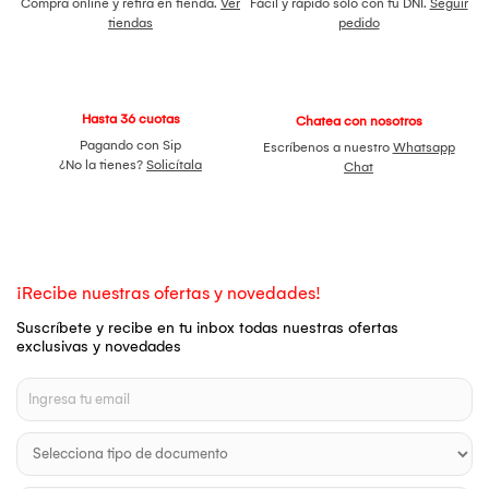
Compra online y retira en tienda.
Ver
Fácil y rápido sólo con tu DNI.
Seguir
tiendas
pedido
Hasta 36 cuotas
Chatea con nosotros
Pagando con Sip
Escríbenos a nuestro
Whatsapp
¿No la tienes?
Solicítala
Chat
¡Recibe nuestras ofertas y novedades!
Suscríbete y recibe en tu inbox todas nuestras ofertas
exclusivas y novedades