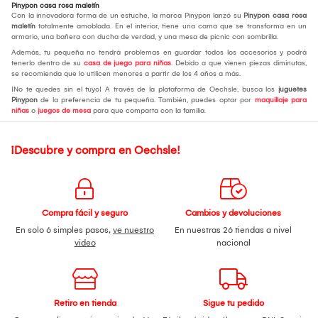
Pinypon casa rosa maletín
Con la innovadora forma de un estuche, la marca Pinypon lanzó su
Pinypon casa rosa
maletín
totalmente amoblada. En el interior, tiene una cama que se transforma en un
armario, una bañera con ducha de verdad, y una mesa de picnic con sombrilla.
Además, tu pequeña no tendrá problemas en guardar todos los accesorios y podrá
tenerlo dentro de su
casa de juego para niñas
. Debido a que vienen piezas diminutas,
se recomienda que lo utilicen menores a partir de los 4 años a más.
¡No te quedes sin el tuyo! A través de la plataforma de Oechsle, busca los
juguetes
Pinypon
de la preferencia de tu pequeña. También, puedes optar por
maquillaje para
niñas
o
juegos de mesa
para que comparta con la familia.
¡Descubre y compra en Oechsle!
Compra fácil y seguro
Cambios y devoluciones
En solo 6 simples pasos,
ve nuestro
En nuestras 26 tiendas a nivel
video
nacional
Retiro en tienda
Sigue tu pedido