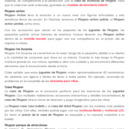
Además, se complementa a la perfección con la
casa de muñecas de Pinypon
. Para
que tu colección esté ordenada, guárdala en
muebles de dormitorio infantil
.
Pinypon action
Pinypon Action
lleva la emoción a un nuevo nivel con figuras articuladas y sets
temáticos llenos de acción. En Oechsle, tenemos el
Pinypon action policía
, el
Pinypon
action piratas
, entre otros.
Con los accesorios que vienen en los paquetes de los
juguetes de Pinypon
, las
pequeñas podrán armar historias de aventura. Incluso, llevarán sus
Pinypon action
dentro de la
mochila escolar
para jugar con sus compañeros en el primer día de
regreso a clases.
Pinypon Iris Surprise
Pinypon Iris Surprise se convertirá en la mejor amiga de tu pequeña, debido a su diseño
y la cantidad de sorpresas que tiene en su interior. Cuando tu hija tenga la Pinypon
muñeca grande en sus manos, ayúdala a abrir con cuidado y así encontrará diferentes
elementos que la emocionarán desde el inicio.
Cabe señalar que estos
juguetes de Pinypon
miden aproximadamente 40 centímetros.
No obstante, son ligeros y fáciles de llevar a todas partes. Por ejemplo, acomoda sin
problemas en la canastilla de las
bicicletas para niñas
.
Casa Pinypon
La
casa de Pinypon
es el escenario perfecto para las aventuras de tus
juguetes
Pinypon
. Con múltiples habitaciones, accesorios interactivos y detalles encantadores,
la
casa de Pinypon
ofrece horas de diversión y juego imaginativo para las niñas.
La
Pinypon casa rosa maletín
y la
casa del árbol Pinypon
son los modelos más pedidos
por las niñas. Con ellas, también podrás jugar con tus
muñecas Barbie
y
muñecas LOL
.
En tanto, el
precio de la casa de Pinypon
es asequible y no causará molestias a tu
bolsillo.
Pinypon parque de atracciones