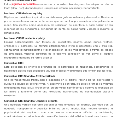
Squishies sensoriales ORB
Estos
juguetes sensoriales
cuentan con una textura blanda y una tecnología de retorno
lento (slow-rise), diseñada para una presión rítmica, pausada y reconfortante.
Mocheez ORB Galletas squishy
Réplicas en miniatura inspiradas en deliciosas galletas rellenas y decoradas. Destacan
por su consistencia sumamente suave que se amolda por completo a la palma de la
mano. Son ideales como accesorio de relajación de escritorio o para colgar en las
mochilas de los estudiantes, brindando un punto de calma táctil y discreto durante la
rutina diaria.
Mocheez ORB Panadería squishy
Figuras coleccionables con formas de irresistibles postres como panes, waffles,
croissants y pastelillos. Su textura ultraesponjosa invita a apretarlos una y otra vez,
estimulando la motricidad fina y la imaginación en los más jóvenes a través de juegos
de simulación, mientras disfrutan de la adictiva sensación de ver cómo el juguete
recupera lentamente su forma original.
Curiosities ORB
Esta colección se orienta a criaturas de la naturaleza en tendencia, combinando la
flexibilidad clásica con acabados visuales mágicos y dinámicos que entran por los ojos.
Curiosities ORB Sparklee Axolote brillante
Una hermosa figura translúcida e inspirada en el ajolote, rellena de un gel flexible y
purpurina líquida de colores vivos. Al exprimirlo o estirarlo, los brillos internos se mueven
rítmicamente bajo la luz, creando un efecto visual hipnótico que cautiva la atención de
los niños y funciona como una excelente herramienta de estimulación visual y
relajación.
Curiosities ORB Sparklee Capibara brillante
Una adorable versión estirable del animal más amigable de internet, diseñado con un
acabado transparente y destellos brillantes en su interior. Este modelo combina la
popularidad del capibara con una textura sumamente elástica y moldeable,
convirtiéndose en el objeto de colección favorito del público juvenil que busca un