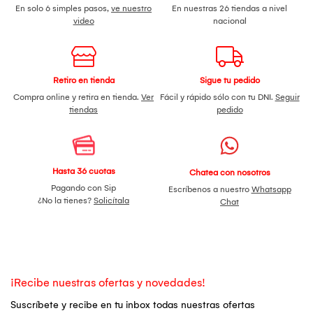
En solo 6 simples pasos,
ve nuestro
En nuestras 26 tiendas a nivel
video
nacional
Retiro en tienda
Sigue tu pedido
Compra online y retira en tienda.
Ver
Fácil y rápido sólo con tu DNI.
Seguir
tiendas
pedido
Hasta 36 cuotas
Chatea con nosotros
Pagando con Sip
Escríbenos a nuestro
Whatsapp
¿No la tienes?
Solicítala
Chat
¡Recibe nuestras ofertas y novedades!
Suscríbete y recibe en tu inbox todas nuestras ofertas