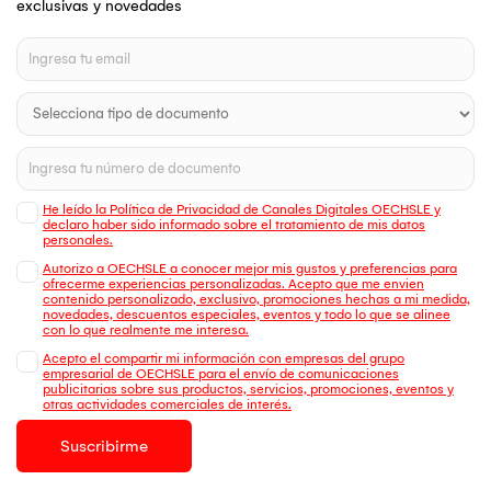
exclusivas y novedades
He leído la Política de Privacidad de Canales Digitales OECHSLE y
declaro haber sido informado sobre el tratamiento de mis datos
personales.
Autorizo a OECHSLE a conocer mejor mis gustos y preferencias para
ofrecerme experiencias personalizadas. Acepto que me envien
contenido personalizado, exclusivo, promociones hechas a mi medida,
novedades, descuentos especiales, eventos y todo lo que se alinee
con lo que realmente me interesa.
Acepto el compartir mi información con empresas del grupo
empresarial de OECHSLE para el envío de comunicaciones
publicitarias sobre sus productos, servicios, promociones, eventos y
otras actividades comerciales de interés.
Suscribirme