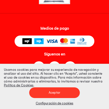
Medios de pago
Síguenos en
Usamos cookies para mejorar su experiencia de navegación y
analizar el uso del sitio. Al hacer clic en “Acepto”, usted consiente
el uso de cookies en su dispositivo. Para más información sobre
cómo administrarlas o eliminarlas, lo invitamos a revisar nuestra
Política de Cookies
.
Tienda 100% Segura
Aceptar
Tiendas Peruanas S.A. R.U.C. Nº 20493020618. Todos los derechos
reservados. Av. Aviación 2405 Piso 3, San Borja
Configuración de cookies
Precios disponibles solo en www.oechsle.pe. Precios online publicados
pueden incluir descuento adicional. Precios sujetos a variaciones sin