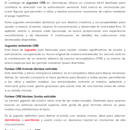
El catálogo de
juguetes ORB
en Oechsle.pe ofrece un universo táctil diseñado para
combinar la diversión con la estimulación sensorial. Esta marca es reconocida por
crear figuras que permiten a niños y adultos encontrar momentos de calma mediante
el juego repetitivo.
Estos juguetes sensoriales destacan por sus diseños creativos y sus propiedades para
ayudar a reducir el estrés, mejorar la concentración y desarrollar la motricidad fina. Al
aplastar, estirar o amasar cada personaje, se busca proporcionar una experiencia
reconfortante y de bienestar. A continuación, se detallan las colecciones más
destacadas disponibles.
Juguetes antiestrés ORB
Esta línea de
juguetes
está fabricada para resistir niveles significativos de torsión y
estiramiento, recuperando su forma original de manera entretenida. Su secreto está en
la combinación de un exterior elástico de caucho termoplástico (TPR) y un interior de
arena especial que les permite mantener poses divertidas.
Funkee ORB Animalz Monkee estirable
Este divertido y tierno chimpancé elástico es el compañero ideal para liberar tensiones
diarias. Su tamaño compacto lo hace perfecto para llevarlo a todas partes, permitiendo
a los niños y adultos moldear sus extremidades, estirarlo al máximo, aplastarlo y
retorcerlo para crear gestos graciosos que sacan más de una sonrisa antes de volver
a su estado normal.
Funkee ORB Monkee Jumbo estirable
La versión gigante del icónico simio viral de las redes sociales. Diseñado para quienes
buscan un estímulo sensorial superior, este gorila de gran formato ofrece un peso
masivo muy satisfactorio al tacto.
Es el juguete definitivo para liberar el estrés con ambas manos, ideal para adornar
dormitorios
o
escritorios
y usarlo como un descanso mental en momentos de alta
concentración.