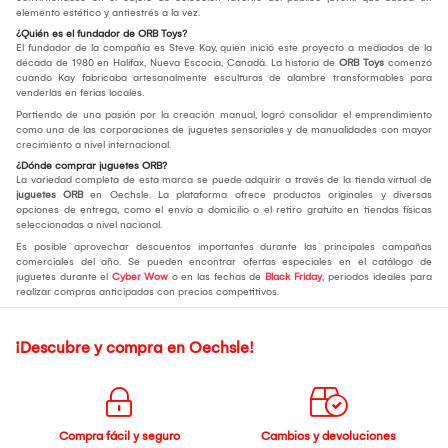
elemento estético y antiestrés a la vez.
¿Quién es el fundador de ORB Toys?
El fundador de la compañía es Steve Kay, quien inició este proyecto a mediados de la
década de 1980 en Halifax, Nueva Escocia, Canadá. La historia de
ORB Toys
comenzó
cuando Kay fabricaba artesanalmente esculturas de alambre transformables para
venderlas en ferias locales.
Partiendo de una pasión por la creación manual, logró consolidar el emprendimiento
como una de las corporaciones de juguetes sensoriales y de manualidades con mayor
crecimiento a nivel internacional.
¿Dónde comprar juguetes ORB?
La variedad completa de esta marca se puede adquirir a través de la tienda virtual de
juguetes ORB
en Oechsle. La plataforma ofrece productos originales y diversas
opciones de entrega, como el envío a domicilio o el retiro gratuito en tiendas físicas
seleccionadas a nivel nacional.
Es posible aprovechar descuentos importantes durante las principales campañas
comerciales del año. Se pueden encontrar ofertas especiales en el catálogo de
juguetes durante el
Cyber Wow
o en las fechas de
Black Friday
, periodos ideales para
realizar compras anticipadas con precios competitivos.
¡Descubre y compra en Oechsle!
Compra fácil y seguro
Cambios y devoluciones