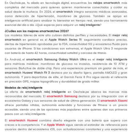
En Oechsle.pe, tu aliado en tecnología digital, encuentras los
relojes smartwatch
más
completos del mercado para quienes quieren mantenerse conectados y cuidar su
salud desde la muñeca. En 2026, el
smartwatch
integra sensores médicos avanzados,
como detección de hipertensión, monitoreo de glucosa. También se apoya en
inteligencia artificial para analizar tu bienestar en tiempo real, siendo una herramienta
esencial del día a día. ¿Qué esperas para adquirir un
reloj inteligente
?
¿Cuáles son los mejores smartwatches 2026?
Los modelos líderes de este año cubren distintos perfiles y necesidades. El
mejor reloj
smartwatch
en general es el
Apple Watch Series 11
: seguimiento cardíaco preciso,
alertas de hipertensión aprobadas por la FDA, conectividad 5G y ecosistema fluido para
usuarios de iPhone. Si las condiciones son extremas, el Apple Watch Ultra 3 responde
con batería de hasta 42 horas, conectividad satelital y carcasa de titanio.
En Android, el
smartwatch Samsung Galaxy Watch Ultra
es el
mejor reloj inteligente
para métricas médicas: monitoreo de glucosa no invasivo, resistencia de 10 ATM y
sensores BioActive de doble chip. Para una experiencia premium sin gastar de más, el
smartwatch Huawei Watch Fit 3
destaca por su diseño ligero, pantalla AMOLED y gran
autonomía. Y para deportistas de élite, el Garmin Fenix 8 Pro sigue siendo el referente
en precisión GPS, mapas topográficos y durabilidad de grado militar.
Modelos de reloj inteligente
La oferta de
smartwatch reloj inteligente
en Oechsle.pe abarca las marcas más
reconocidas del mercado. El
smartwatch Samsung
destaca por su integración con el
ecosistema Galaxy y sus sensores de salud de última generación. El
smartwatch Xiaomi
ofrece pantallas nítidas, autonomía extendida y funciones de fitness a un precio
accesible, siendo una de las opciones más populares entre quienes dan sus primeros
pasos con un reloj inteligente.
El
smartwatch Huawei
combina diseño elegante con una batería que supera con
creces a la competencia. Y el
Apple Watch
sigue siendo el estándar de referencia para
usuarios dentro del ecosistema iOS, con actualizaciones constantes y una experiencia