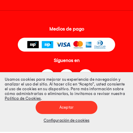
Medios de pago
Síguenos en
Usamos cookies para mejorar su experiencia de navegación y
analizar el uso del sitio. Al hacer clic en “Acepto”, usted consiente
el uso de cookies en su dispositivo. Para más información sobre
cómo administrarlas o eliminarlas, lo invitamos a revisar nuestra
Política de Cookies
.
Tienda 100% Segura
Aceptar
Tiendas Peruanas S.A. R.U.C. Nº 20493020618. Todos los derechos
reservados. Av. Aviación 2405 Piso 3, San Borja
Configuración de cookies
Precios disponibles solo en www.oechsle.pe. Precios online publicados
pueden incluir descuento adicional. Precios sujetos a variaciones sin
previo aviso. Productos sujetos a disponibilidad de stock