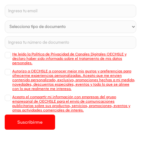
He leído la Política de Privacidad de Canales Digitales OECHSLE y
declaro haber sido informado sobre el tratamiento de mis datos
personales.
Autorizo a OECHSLE a conocer mejor mis gustos y preferencias para
ofrecerme experiencias personalizadas. Acepto que me envien
contenido personalizado, exclusivo, promociones hechas a mi medida,
novedades, descuentos especiales, eventos y todo lo que se alinee
con lo que realmente me interesa.
Acepto el compartir mi información con empresas del grupo
empresarial de OECHSLE para el envío de comunicaciones
publicitarias sobre sus productos, servicios, promociones, eventos y
otras actividades comerciales de interés.
Suscribirme