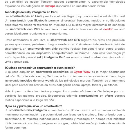
de uso difícil de igualar. También puedes complementar tu experiencia tecnológica
explorando las categorías de
laptops
disponibles en nuestra tienda virtual.
Tecnología del reloj inteligente en Perú
Los
smartwatches en Lima
y en todo el país llegan hoy con conectividad de alto nivel.
Un
smartwatch con Bluetooth
permite sincronizar llamadas, música y notificaciones
directamente desde tu teléfono sin fricciones. Si buscas mayor autonomía de conexión,
un
smartwatch con WiFi
te mantiene conectado incluso cuando el
celular
no está
cerca, ideal para reuniones o entrenamientos.
Para actividades al aire libre, el
smartwatch con GPS
registra tus rutas con precisión,
ya sea que corras, pedalees o hagas senderismo. Y si quieres independencia total del
smartphone, un
smartwatch con chip
permite realizar llamadas y usar datos propios,
convirtiéndose en un dispositivo completamente autónomo. Toda esta tecnología ya
está disponible para el
reloj inteligente Perú
en nuestra tienda online, con despacho a
Lima y provincias.
¿Cuándo conseguir un smartwatch a buen precio?
Si quieres adquirir un
smartwatch económico
, el
Cyber Wow
es la mejor oportunidad
del año. Durante este evento, Oechsle.pe lanza descuentos importantes en tecnología,
incluyendo
modelos de smartwatch
de las principales marcas. También es el momento
ideal para revisar las ofertas en otras categorías como laptops, tablets y audífonos.
Vale la pena activar las alertas y seguir los canales oficiales de Oechsle.pe para no
perderte los mejores precios. Encontrarás además
smartwatches en oferta
durante
fechas especiales a lo largo del año.
¿Qué es y para qué sirve un smartwatch?
Un
smartwatch reloj inteligente
va mucho más allá de mostrar la hora: es un centro de
monitoreo, comunicación y productividad que llevas en la muñeca. Sincronizado con tu
smartphone, te muestra notificaciones, llamadas y mensajes en tiempo real, mientras
mide frecuencia cardíaca, oxígeno en sangre, calidad del sueño y niveles de estrés de
forma continua.