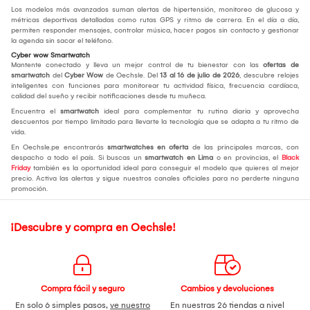
Los modelos más avanzados suman alertas de hipertensión, monitoreo de glucosa y
métricas deportivas detalladas como rutas GPS y ritmo de carrera. En el día a día,
permiten responder mensajes, controlar música, hacer pagos sin contacto y gestionar
la agenda sin sacar el teléfono.
Cyber wow Smartwatch
Mantente conectado y lleva un mejor control de tu bienestar con las
ofertas de
smartwatch
del
Cyber Wow
de Oechsle. Del
13 al 16 de julio de 2026
, descubre relojes
inteligentes con funciones para monitorear tu actividad física, frecuencia cardíaca,
calidad del sueño y recibir notificaciones desde tu muñeca.
Encuentra el
smartwatch
ideal para complementar tu rutina diaria y aprovecha
descuentos por tiempo limitado para llevarte la tecnología que se adapta a tu ritmo de
vida.
En Oechsle.pe encontrarás
smartwatches en oferta
de las principales marcas, con
despacho a todo el país. Si buscas un
smartwatch en Lima
o en provincias, el
Black
Friday
también es la oportunidad ideal para conseguir el modelo que quieres al mejor
precio. Activa las alertas y sigue nuestros canales oficiales para no perderte ninguna
promoción.
¡Descubre y compra en Oechsle!
Compra fácil y seguro
Cambios y devoluciones
En solo 6 simples pasos,
ve nuestro
En nuestras 26 tiendas a nivel