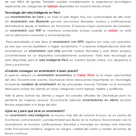
de uso difícil de igualar. También puedes complementar tu experiencia tecnológica
explorando las categorías de
laptops
disponibles en nuestra tienda virtual.
Tecnología del reloj inteligente en Perú
Los
smartwatches en Lima
y en todo el país llegan hoy con conectividad de alto nivel.
Un
smartwatch con Bluetooth
permite sincronizar llamadas, música y notificaciones
directamente desde tu teléfono sin fricciones. Si buscas mayor autonomía de conexión,
un
smartwatch con WiFi
te mantiene conectado incluso cuando el
celular
no está
cerca, ideal para reuniones o entrenamientos.
Para actividades al aire libre, el
smartwatch con GPS
registra tus rutas con precisión,
ya sea que corras, pedalees o hagas senderismo. Y si quieres independencia total del
smartphone, un
smartwatch con chip
permite realizar llamadas y usar datos propios,
convirtiéndose en un dispositivo completamente autónomo. Toda esta tecnología ya
está disponible para el
reloj inteligente Perú
en nuestra tienda online, con despacho a
Lima y provincias.
¿Cuándo conseguir un smartwatch a buen precio?
Si quieres adquirir un
smartwatch económico
, el
Cyber Wow
es la mejor oportunidad
del año. Durante este evento, Oechsle.pe lanza descuentos importantes en tecnología,
incluyendo
modelos de smartwatch
de las principales marcas. También es el momento
ideal para revisar las ofertas en otras categorías como laptops, tablets y audífonos.
Vale la pena activar las alertas y seguir los canales oficiales de Oechsle.pe para no
perderte los mejores precios. Encontrarás además
smartwatches en oferta
durante
fechas especiales a lo largo del año.
¿Qué es y para qué sirve un smartwatch?
Un
smartwatch reloj inteligente
va mucho más allá de mostrar la hora: es un centro de
monitoreo, comunicación y productividad que llevas en la muñeca. Sincronizado con tu
smartphone, te muestra notificaciones, llamadas y mensajes en tiempo real, mientras
mide frecuencia cardíaca, oxígeno en sangre, calidad del sueño y niveles de estrés de
forma continua.