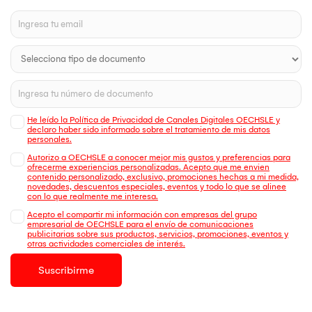
He leído la Política de Privacidad de Canales Digitales OECHSLE y
declaro haber sido informado sobre el tratamiento de mis datos
personales.
Autorizo a OECHSLE a conocer mejor mis gustos y preferencias para
ofrecerme experiencias personalizadas. Acepto que me envien
contenido personalizado, exclusivo, promociones hechas a mi medida,
novedades, descuentos especiales, eventos y todo lo que se alinee
con lo que realmente me interesa.
Acepto el compartir mi información con empresas del grupo
empresarial de OECHSLE para el envío de comunicaciones
publicitarias sobre sus productos, servicios, promociones, eventos y
otras actividades comerciales de interés.
Suscribirme