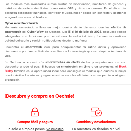
Los modelos más avanzados suman alertas de hipertensión, monitoreo de glucosa y
métricas deportivas detalladas como rutas GPS y ritmo de carrera. En el día a día,
permiten responder mensajes, controlar música, hacer pagos sin contacto y gestionar
la agenda sin sacar el teléfono.
Cyber wow Smartwatch
Mantente conectado y lleva un mejor control de tu bienestar con las
ofertas de
smartwatch
del
Cyber Wow
de Oechsle. Del
13 al 16 de julio de 2026
, descubre relojes
inteligentes con funciones para monitorear tu actividad física, frecuencia cardíaca,
calidad del sueño y recibir notificaciones desde tu muñeca.
Encuentra el
smartwatch
ideal para complementar tu rutina diaria y aprovecha
descuentos por tiempo limitado para llevarte la tecnología que se adapta a tu ritmo de
vida.
En Oechsle.pe encontrarás
smartwatches en oferta
de las principales marcas, con
despacho a todo el país. Si buscas un
smartwatch en Lima
o en provincias, el
Black
Friday
también es la oportunidad ideal para conseguir el modelo que quieres al mejor
precio. Activa las alertas y sigue nuestros canales oficiales para no perderte ninguna
promoción.
¡Descubre y compra en Oechsle!
Compra fácil y seguro
Cambios y devoluciones
En solo 6 simples pasos,
ve nuestro
En nuestras 26 tiendas a nivel