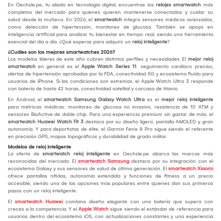
En Oechsle.pe, tu aliado en tecnología digital, encuentras los
relojes smartwatch
más
completos del mercado para quienes quieren mantenerse conectados y cuidar su
salud desde la muñeca. En 2026, el
smartwatch
integra sensores médicos avanzados,
como detección de hipertensión, monitoreo de glucosa. También se apoya en
inteligencia artificial para analizar tu bienestar en tiempo real, siendo una herramienta
esencial del día a día. ¿Qué esperas para adquirir un
reloj inteligente
?
¿Cuáles son los mejores smartwatches 2026?
Los modelos líderes de este año cubren distintos perfiles y necesidades. El
mejor reloj
smartwatch
en general es el
Apple Watch Series 11
: seguimiento cardíaco preciso,
alertas de hipertensión aprobadas por la FDA, conectividad 5G y ecosistema fluido para
usuarios de iPhone. Si las condiciones son extremas, el Apple Watch Ultra 3 responde
con batería de hasta 42 horas, conectividad satelital y carcasa de titanio.
En Android, el
smartwatch Samsung Galaxy Watch Ultra
es el
mejor reloj inteligente
para métricas médicas: monitoreo de glucosa no invasivo, resistencia de 10 ATM y
sensores BioActive de doble chip. Para una experiencia premium sin gastar de más, el
smartwatch Huawei Watch Fit 3
destaca por su diseño ligero, pantalla AMOLED y gran
autonomía. Y para deportistas de élite, el Garmin Fenix 8 Pro sigue siendo el referente
en precisión GPS, mapas topográficos y durabilidad de grado militar.
Modelos de reloj inteligente
La oferta de
smartwatch reloj inteligente
en Oechsle.pe abarca las marcas más
reconocidas del mercado. El
smartwatch Samsung
destaca por su integración con el
ecosistema Galaxy y sus sensores de salud de última generación. El
smartwatch Xiaomi
ofrece pantallas nítidas, autonomía extendida y funciones de fitness a un precio
accesible, siendo una de las opciones más populares entre quienes dan sus primeros
pasos con un reloj inteligente.
El
smartwatch Huawei
combina diseño elegante con una batería que supera con
creces a la competencia. Y el
Apple Watch
sigue siendo el estándar de referencia para
usuarios dentro del ecosistema iOS, con actualizaciones constantes y una experiencia