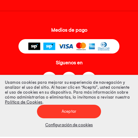
Medios de pago
Síguenos en
Usamos cookies para mejorar su experiencia de navegación y
analizar el uso del sitio. Al hacer clic en “Acepto”, usted consiente
el uso de cookies en su dispositivo. Para más información sobre
cómo administrarlas o eliminarlas, lo invitamos a revisar nuestra
Política de Cookies
.
Tienda 100% Segura
Aceptar
Tiendas Peruanas S.A. R.U.C. Nº 20493020618. Todos los derechos
reservados. Av. Aviación 2405 Piso 3, San Borja
Configuración de cookies
Precios disponibles solo en www.oechsle.pe. Precios online publicados
pueden incluir descuento adicional. Precios sujetos a variaciones sin
previo aviso. Productos sujetos a disponibilidad de stock