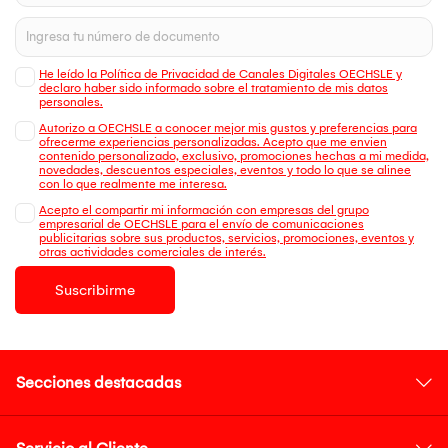
He leído la Política de Privacidad de Canales Digitales OECHSLE y
declaro haber sido informado sobre el tratamiento de mis datos
personales.
Autorizo a OECHSLE a conocer mejor mis gustos y preferencias para
ofrecerme experiencias personalizadas. Acepto que me envien
contenido personalizado, exclusivo, promociones hechas a mi medida,
novedades, descuentos especiales, eventos y todo lo que se alinee
con lo que realmente me interesa.
Acepto el compartir mi información con empresas del grupo
empresarial de OECHSLE para el envío de comunicaciones
publicitarias sobre sus productos, servicios, promociones, eventos y
otras actividades comerciales de interés.
Suscribirme
Secciones destacadas