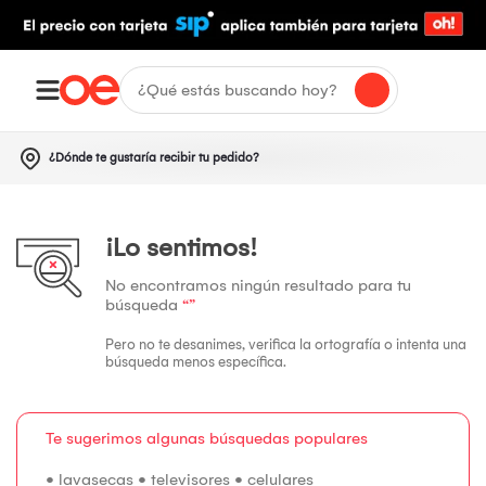
¿Dónde te gustaría recibir tu pedido?
¡Lo sentimos!
No encontramos ningún resultado para tu
búsqueda
“”
Pero no te desanimes, verifica la ortografía o intenta una
búsqueda menos específica.
Te sugerimos algunas búsquedas populares
•
lavasecas
•
televisores
•
celulares