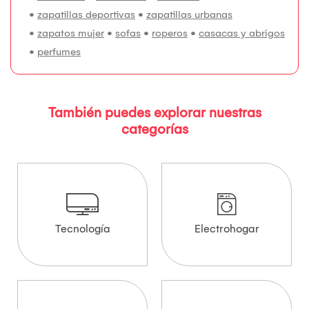
•
zapatillas deportivas
•
zapatillas urbanas
•
zapatos mujer
•
sofas
•
roperos
•
casacas y abrigos
•
perfumes
También puedes explorar nuestras
categorías
Tecnología
Electrohogar