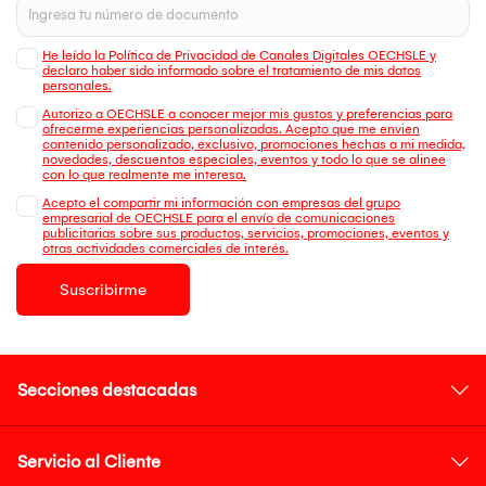
He leído la Política de Privacidad de Canales Digitales OECHSLE y
declaro haber sido informado sobre el tratamiento de mis datos
personales.
Autorizo a OECHSLE a conocer mejor mis gustos y preferencias para
ofrecerme experiencias personalizadas. Acepto que me envien
contenido personalizado, exclusivo, promociones hechas a mi medida,
novedades, descuentos especiales, eventos y todo lo que se alinee
con lo que realmente me interesa.
Acepto el compartir mi información con empresas del grupo
empresarial de OECHSLE para el envío de comunicaciones
publicitarias sobre sus productos, servicios, promociones, eventos y
otras actividades comerciales de interés.
Suscribirme
Secciones destacadas
Servicio al Cliente