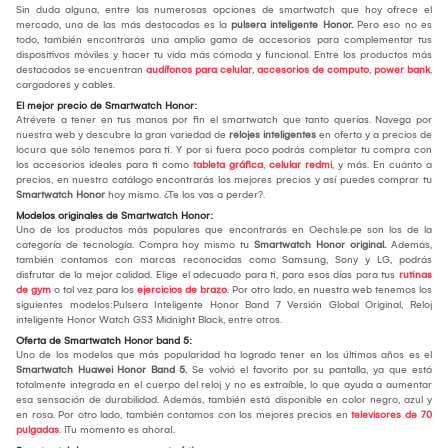
Sin duda alguna, entre las numerosas opciones de smartwatch que hoy ofrece el
mercado, una de las más destacadas es la
pulsera inteligente Honor.
Pero eso no es
todo, también encontrarás una amplia gama de accesorios para complementar tus
dispositivos móviles y hacer tu vida más cómoda y funcional. Entre los productos más
destacados se encuentran
audífonos para celular
,
accesorios de computo
,
power bank
,
cargadores y cables.
El mejor precio de Smartwatch Honor:
Atrévete a tener en tus manos por fin el smartwatch que tanto querías. Navega por
nuestra web y descubre la gran variedad de
relojes inteligentes
en oferta y a precios de
locura que sólo tenemos para ti. Y por si fuera poco podrás completar tu compra con
los accesorios ideales para ti como
tableta gráfica
,
celular redmi
, y más. En cuánto a
precios, en nuestro catálogo encontrarás los mejores precios y así puedes comprar tu
Smartwatch Honor
hoy mismo. ¿Te los vas a perder?.
Modelos originales de Smartwatch Honor:
Uno de los productos más populares que encontrarás en Oechsle.pe son los de la
categoría de tecnología. Compra hoy mismo tu
Smartwatch Honor original.
Además,
también contamos con marcas reconocidas como Samsung, Sony y LG, podrás
disfrutar de la mejor calidad. Elige el adecuado para ti, para esos días para tus
rutinas
de gym
o tal vez para los
ejercicios de brazo
. Por otro lado, en nuestra web tenemos los
siguientes modelos:Pulsera Inteligente Honor Band 7 Versión Global Original, Reloj
inteligente Honor Watch GS3 Midnight Black, entre otros.
Oferta de Smartwatch Honor band 5:
Uno de los modelos que más popularidad ha logrado tener en los últimos años es el
Smartwatch Huawei Honor Band 5.
Se volvió el favorito por su pantalla, ya que está
totalmente integrada en el cuerpo del reloj y no es extraíble, lo que ayuda a aumentar
esa sensación de durabilidad. Además, también está disponible en color negro, azul y
en rosa. Por otro lado, también contamos con los mejores precios en
televisores de 70
pulgadas
. ¡Tu momento es ahora!.