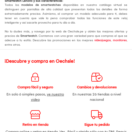
Smartwatch Lenovo y sus características:
Todos los
modelos de smartwatches
disponibles en nuestro catálogo virtual se
distinguen por pantallas de alta calidad que presentan todos los detalles de forma
extremadamente precisa. Asimismo, al comprar un modelo adecuado para ti, debes
tener en cuenta que vale la pena comprobar todas las funciones de este reloj
inteligente y así sacarle provecho para tu día a día.
No lo dudes más, y navega por la web de Oechsle.pe y obtén las mejores ofertas y
precios de
Smartwatch
. Contamos con una gran variedad para que compres el que se
adecue a tu estilo. Descubre las promociones en los mejores
videojuegos
,
monitores
,
entre otros.
¡Descubre y compra en Oechsle!
Compra fácil y seguro
Cambios y devoluciones
En solo 6 simples pasos,
ve nuestro
En nuestras 26 tiendas a nivel
video
nacional
Retiro en tienda
Sigue tu pedido
Compra online y retira en tienda.
Ver
Fácil y rápido sólo con tu DNI.
Seguir