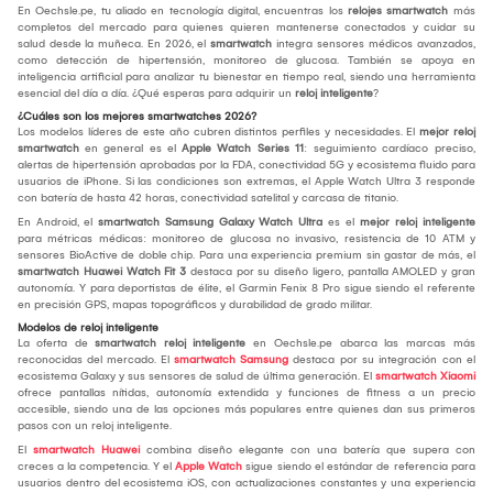
En Oechsle.pe, tu aliado en tecnología digital, encuentras los
relojes smartwatch
más
completos del mercado para quienes quieren mantenerse conectados y cuidar su
salud desde la muñeca. En 2026, el
smartwatch
integra sensores médicos avanzados,
como detección de hipertensión, monitoreo de glucosa. También se apoya en
inteligencia artificial para analizar tu bienestar en tiempo real, siendo una herramienta
esencial del día a día. ¿Qué esperas para adquirir un
reloj inteligente
?
¿Cuáles son los mejores smartwatches 2026?
Los modelos líderes de este año cubren distintos perfiles y necesidades. El
mejor reloj
smartwatch
en general es el
Apple Watch Series 11
: seguimiento cardíaco preciso,
alertas de hipertensión aprobadas por la FDA, conectividad 5G y ecosistema fluido para
usuarios de iPhone. Si las condiciones son extremas, el Apple Watch Ultra 3 responde
con batería de hasta 42 horas, conectividad satelital y carcasa de titanio.
En Android, el
smartwatch Samsung Galaxy Watch Ultra
es el
mejor reloj inteligente
para métricas médicas: monitoreo de glucosa no invasivo, resistencia de 10 ATM y
sensores BioActive de doble chip. Para una experiencia premium sin gastar de más, el
smartwatch Huawei Watch Fit 3
destaca por su diseño ligero, pantalla AMOLED y gran
autonomía. Y para deportistas de élite, el Garmin Fenix 8 Pro sigue siendo el referente
en precisión GPS, mapas topográficos y durabilidad de grado militar.
Modelos de reloj inteligente
La oferta de
smartwatch reloj inteligente
en Oechsle.pe abarca las marcas más
reconocidas del mercado. El
smartwatch Samsung
destaca por su integración con el
ecosistema Galaxy y sus sensores de salud de última generación. El
smartwatch Xiaomi
ofrece pantallas nítidas, autonomía extendida y funciones de fitness a un precio
accesible, siendo una de las opciones más populares entre quienes dan sus primeros
pasos con un reloj inteligente.
El
smartwatch Huawei
combina diseño elegante con una batería que supera con
creces a la competencia. Y el
Apple Watch
sigue siendo el estándar de referencia para
usuarios dentro del ecosistema iOS, con actualizaciones constantes y una experiencia