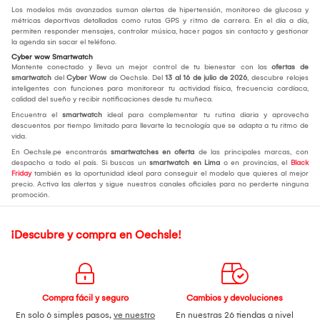
Los modelos más avanzados suman alertas de hipertensión, monitoreo de glucosa y
métricas deportivas detalladas como rutas GPS y ritmo de carrera. En el día a día,
permiten responder mensajes, controlar música, hacer pagos sin contacto y gestionar
la agenda sin sacar el teléfono.
Cyber wow Smartwatch
Mantente conectado y lleva un mejor control de tu bienestar con las
ofertas de
smartwatch
del
Cyber Wow
de Oechsle. Del
13 al 16 de julio de 2026
, descubre relojes
inteligentes con funciones para monitorear tu actividad física, frecuencia cardíaca,
calidad del sueño y recibir notificaciones desde tu muñeca.
Encuentra el
smartwatch
ideal para complementar tu rutina diaria y aprovecha
descuentos por tiempo limitado para llevarte la tecnología que se adapta a tu ritmo de
vida.
En Oechsle.pe encontrarás
smartwatches en oferta
de las principales marcas, con
despacho a todo el país. Si buscas un
smartwatch en Lima
o en provincias, el
Black
Friday
también es la oportunidad ideal para conseguir el modelo que quieres al mejor
precio. Activa las alertas y sigue nuestros canales oficiales para no perderte ninguna
promoción.
¡Descubre y compra en Oechsle!
Compra fácil y seguro
Cambios y devoluciones
En solo 6 simples pasos,
ve nuestro
En nuestras 26 tiendas a nivel