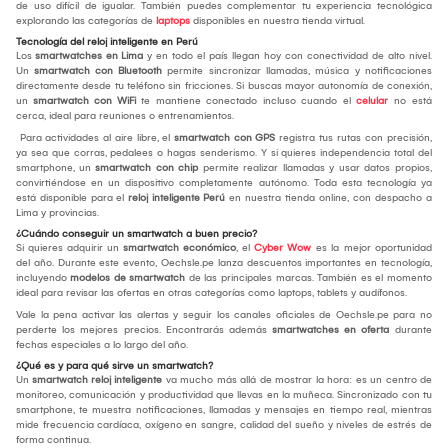
de uso difícil de igualar. También puedes complementar tu experiencia tecnológica
explorando las categorías de
laptops
disponibles en nuestra tienda virtual.
Tecnología del reloj inteligente en Perú
Los
smartwatches en Lima
y en todo el país llegan hoy con conectividad de alto nivel.
Un
smartwatch con Bluetooth
permite sincronizar llamadas, música y notificaciones
directamente desde tu teléfono sin fricciones. Si buscas mayor autonomía de conexión,
un
smartwatch con WiFi
te mantiene conectado incluso cuando el
celular
no está
cerca, ideal para reuniones o entrenamientos.
Para actividades al aire libre, el
smartwatch con GPS
registra tus rutas con precisión,
ya sea que corras, pedalees o hagas senderismo. Y si quieres independencia total del
smartphone, un
smartwatch con chip
permite realizar llamadas y usar datos propios,
convirtiéndose en un dispositivo completamente autónomo. Toda esta tecnología ya
está disponible para el
reloj inteligente Perú
en nuestra tienda online, con despacho a
Lima y provincias.
¿Cuándo conseguir un smartwatch a buen precio?
Si quieres adquirir un
smartwatch económico
, el
Cyber Wow
es la mejor oportunidad
del año. Durante este evento, Oechsle.pe lanza descuentos importantes en tecnología,
incluyendo
modelos de smartwatch
de las principales marcas. También es el momento
ideal para revisar las ofertas en otras categorías como laptops, tablets y audífonos.
Vale la pena activar las alertas y seguir los canales oficiales de Oechsle.pe para no
perderte los mejores precios. Encontrarás además
smartwatches en oferta
durante
fechas especiales a lo largo del año.
¿Qué es y para qué sirve un smartwatch?
Un
smartwatch reloj inteligente
va mucho más allá de mostrar la hora: es un centro de
monitoreo, comunicación y productividad que llevas en la muñeca. Sincronizado con tu
smartphone, te muestra notificaciones, llamadas y mensajes en tiempo real, mientras
mide frecuencia cardíaca, oxígeno en sangre, calidad del sueño y niveles de estrés de
forma continua.