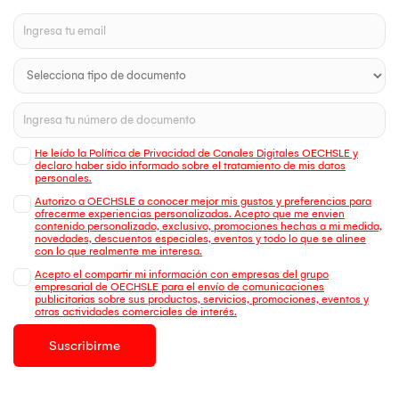
He leído la Política de Privacidad de Canales Digitales OECHSLE y
declaro haber sido informado sobre el tratamiento de mis datos
personales.
Autorizo a OECHSLE a conocer mejor mis gustos y preferencias para
ofrecerme experiencias personalizadas. Acepto que me envien
contenido personalizado, exclusivo, promociones hechas a mi medida,
novedades, descuentos especiales, eventos y todo lo que se alinee
con lo que realmente me interesa.
Acepto el compartir mi información con empresas del grupo
empresarial de OECHSLE para el envío de comunicaciones
publicitarias sobre sus productos, servicios, promociones, eventos y
otras actividades comerciales de interés.
Suscribirme