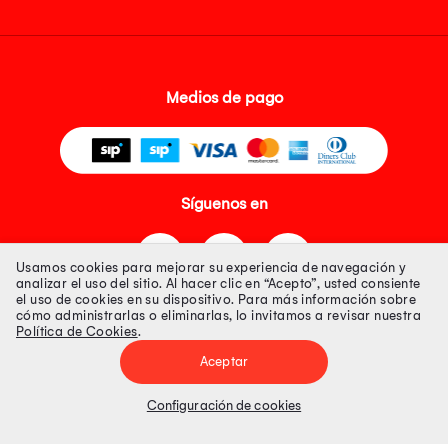
Medios de pago
Síguenos en
Usamos cookies para mejorar su experiencia de navegación y
analizar el uso del sitio. Al hacer clic en “Acepto”, usted consiente
el uso de cookies en su dispositivo. Para más información sobre
cómo administrarlas o eliminarlas, lo invitamos a revisar nuestra
Política de Cookies
.
Tienda 100% Segura
Aceptar
Tiendas Peruanas S.A. R.U.C. Nº 20493020618. Todos los derechos
reservados. Av. Aviación 2405 Piso 3, San Borja
Configuración de cookies
Precios disponibles solo en www.oechsle.pe. Precios online publicados
pueden incluir descuento adicional. Precios sujetos a variaciones sin
previo aviso. Productos sujetos a disponibilidad de stock